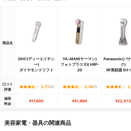
商品名
DHC(ディーエイチシ
YA‐MAN(ヤーマン)
Panasonic(
ー)
フォトプラス EX HRF-
ク)
ダイヤモンドリフト
20
RF美顔器 EH-
口コミ
3.71
(3)
3.74
(1)
3
評価
値段
¥17,600
¥41,894
¥22,473
料金
美容家電・器具の関連商品