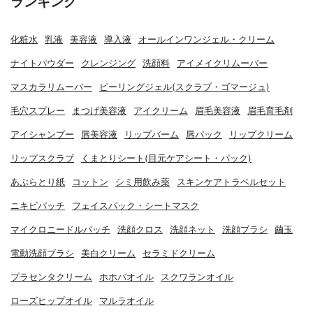
ランキング
化粧水
乳液
美容液
導入液
オールインワンジェル・クリーム
ナイトパウダー
クレンジング
洗顔料
アイメイクリムーバー
マスカラリムーバー
ピーリングジェル(スクラブ・ゴマージュ)
毛穴スプレー
まつげ美容液
アイクリーム
眉毛美容液
眉毛育毛剤
アイシャンプー
唇美容液
リップバーム
唇パック
リップクリーム
リップスクラブ
くまとりシート(目元ケアシート・パック)
あぶらとり紙
コットン
シミ用飲み薬
スキンケアトラベルセット
ニキビパッチ
フェイスパック・シートマスク
マイクロニードルパッチ
洗顔クロス
洗顔ネット
洗顔ブラシ
繭玉
電動洗顔ブラシ
美白クリーム
セラミドクリーム
プラセンタクリーム
ホホバオイル
スクワランオイル
ローズヒップオイル
マルラオイル