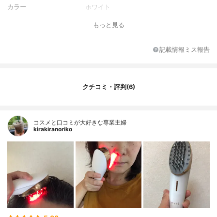
カラー
ホワイト
重さ
約125.5g （スカルプ用アタッチメント：約
もっと見る
47g / フェイス用アタッチメント:約38g）
サイズ
約W54×D180×H56mm（スカルプ用アタッ
記載情報ミス報告
チメント取付時）
電源
コンセント
電源電圧
100-240V
クチコミ・評判(6)
充電時間
約3時間
付属品
充電台、スカルプ用アタッチメント、フェ
イス用アタッチメント、ACアダプター
コスメと口コミが大好きな専業主婦
kirakiranoriko