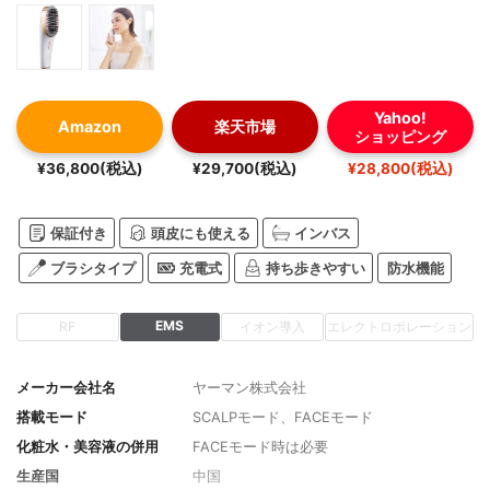
Yahoo!
Amazon
楽天市場
ショッピング
¥36,800(税込)
¥29,700(税込)
¥28,800(税込)
保証付き
頭皮にも使える
インバス
ブラシタイプ
充電式
持ち歩きやすい
防水機能
EMS
RF
イオン導入
エレクトロポレーション
メーカー会社名
ヤーマン株式会社
搭載モード
SCALPモード、FACEモード
化粧水・美容液の併用
FACEモード時は必要
生産国
中国