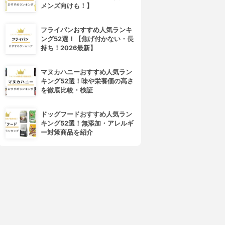
メンズ向けも！】
CANMAKE(キャンメイク)
NARS(ナーズ)
クリームチーク
ブラッシュ N
フライパンおすすめ人気ランキ
3.98
3.98
(106)
(58)
ング52選！【焦げ付かない・長
¥600
¥2,334
持ち！2026最新】
マヌカハニーおすすめ人気ラン
キング52選！味や栄養価の高さ
を徹底比較・検証
ドッグフードおすすめ人気ラン
キング52選！無添加・アレルギ
ー対策商品を紹介