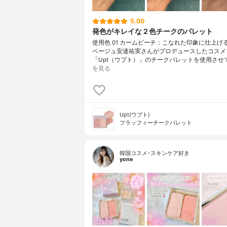
5.00
発色がキレイな２色チークのパレット
使用色 01 カームビーチ：こなれた印象に仕上げ
ベージュ安達祐実さんがプロデュースしたコスメ
「Upt（ウプト）」のチークパレットを使用させ
を見る
Upt(ウプト)
フラッフィーチークパレット
韓国コスメ･スキンケア好き
yone