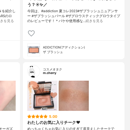
う？☀️✨／
 Ｎを紹介し
今回は、#addiction 夏コレ2023#ザブラッシュニュアンサ
RSのロ
ー #ザブラッシュパール #ザグロウスティックグロウタイプ
きを見る
のレビューです！＊パケや使用感な…
続きを見る
ADDICTION(アディクション)
ザ ブラッシュ
コスメオタク
m.cherry
5.00
わたしのお気に入りチーク‪‪❤︎‬
オーガズ
めっちゃくちゃお気に入りのすぎて底見えしたチークで