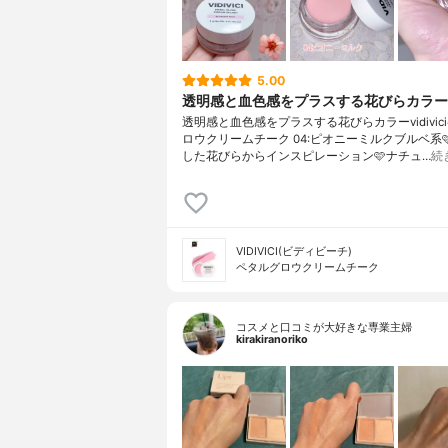
5.00
透明感と血色感をプラスする花びらカラー
透明感と血色感をプラスする花びらカラーvidivic
ロウクリームチーク 04:ピオニーミルクブルベ系
した花びらからインスピレーション🩷ナチュ…
続
VIDIVICI(ビディビーチ)
ペタルグロウクリームチーク
コスメと口コミが大好きな専業主婦
kirakiranoriko