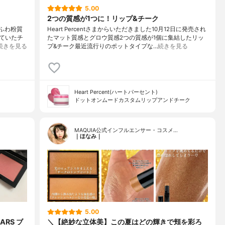
5.00
2つの質感が1つに！リップ&チーク
ふわ粉質
Heart Percentさまからいただきました10月12日に発売され
っていたチ
たマット質感とグロウ質感2つの質感が1個に集結したリッ
続きを見る
プ&チーク最近流行りのポットタイプな…
続きを見る
Heart Percent(ハートパーセント)
ドットオンムードカスタムリップアンドチーク
MAQUIA公式インフルエンサー・コスメ…
｜ほなみ｜
5.00
RS ブ
＼【絶妙な立体美】この夏はどの輝きで頬を彩ろ