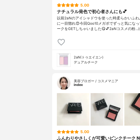
5.00
ナチュラル発色で初心者さんにも💕
以前2aNのアイシャドウを使った時柔らかいふわ
に一目惚れ😍⁡今回Qoo10メガポでずっと気にな
ークをGETしちゃいました😋💕⁡2aNコスメの粉…
2aN(トゥエイエン)
デュアルチーク
美容ブロガー / コスメマニア
index
5.00
ふんわりやさしくが可愛いピンクチーク NA