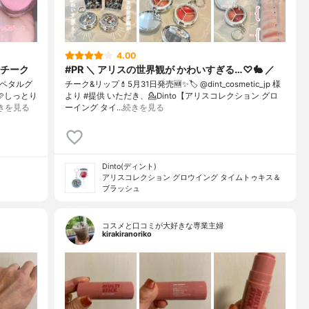
4.00
チーク
#PR ＼ アリスの世界観が かわいすぎる…♡🐇 ／
iペタルグ
チーク&リップ💄⁡5月31日発売🆕✨⁡🏷️ @dint_cosmetic_jp 様
🩷しっとり
より #提供 いただき、⁡💁Dinto【アリスコレクション グロ
きを見る
ーイング タイ…
続きを見る
Dinto(ディント)
アリスコレクション グロウイング タイムトゥキス＆
ブラッシュ
コスメと口コミが大好きな専業主婦
kirakiranoriko