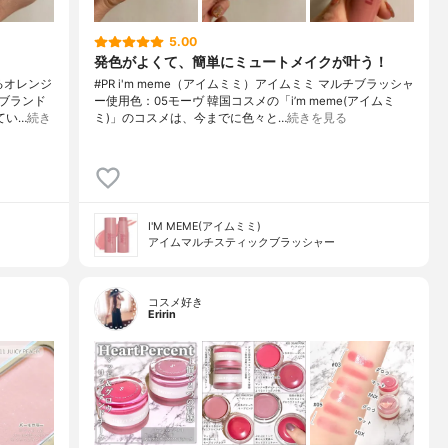
5.00
発色がよくて、簡単にミュートメイクが叶う！
るオレンジ
#PR i'm meme（アイムミミ）アイムミミ マルチブラッシャ
ブランド
ー使用色：05モーヴ 韓国コスメの「i’m meme(アイムミ
てい…
続き
ミ)」のコスメは、今までに色々と…
続きを見る
I'M MEME(アイムミミ)
アイムマルチスティックブラッシャー
コスメ好き
Eririn