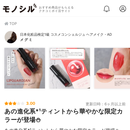
おすすめ商品がもらえる
クチコミポイ活サイト
TOP
日本化粧品検定1級 コスメコンシェルジュ ヘアメイク・AD
メ グ ミ
3.00
更新日時：6ヶ月以上前
あの進化系*¹ティントから華やかな限定カ
ラーが登場⛄️