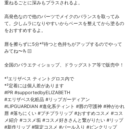
重ねるごとに深みもプラスされるよ。
高発色なので他のパーツでメイクのバランスを取ってみ
て。少しムラになりやすいからベースを整えてから塗るの
をおすすめするよ。
唇を擦らずに5分*²待つと色持ちがアップするのでやって
みてね〜🫰🏻
全国のバラエティショップ、ドラッグストア等で販売中！
*¹エリザベス ティントグロス内で
*²定着には個人差があります
#PR #supportedbyELIZABETH
#エリザベス化粧品 #リップガーディアン
#LIPGUARDIAN #進化系ティント #唇の守護神 #神がかれ
唇 #落ちにくい #プチプラリップ #おすすめコスメ #コス
メ紹介 #コスメ垢 #コスメ好きさんと繋がりたい #リップ
#新作リップ #限定コスメ #パール入り #ピンクリップ