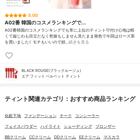
5.00
A02番 韓国のコスメランキングで...
A02番韓国のコスメランキングでも常に上位のティント♡付け心地は軽
くて縦じわも目立たなく乾燥もしません見たまま発色で今回はローズ系
を買いました☾モチもいいので頻…
続きを見る
BLACK ROUGE(ブラックルージュ)
エア フィット ベルベット ティント
ティント関連カテゴリ：おすすめ商品ランキング
化粧下地
ファンデーション
チーク
コンシーラー
フェイスパウダー
ハイライト
シェーディング
ブロンザー
BBクリーム
CCクリーム
DDクリーム
EEクリーム
マスカラ