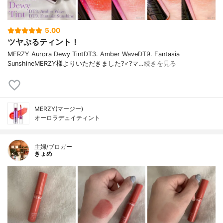
5.00
ツヤぷるティント！
MERZY Aurora Dewy TintDT3. Amber WaveDT9. Fantasia
SunshineMERZY様よりいただきました?‍♂️?マ…
続きを見る
MERZY(マージー)
オーロラデュイティント
主婦/ブロガー
きょめ