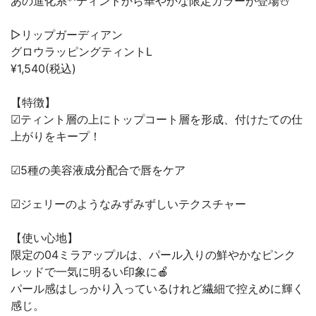
あの進化系*¹ティントから華やかな限定カラーが登場⛄️
▷リップガーディアン
グロウラッピングティントL
¥1,540(税込)
【特徴】
☑︎ティント層の上にトップコート層を形成、付けたての仕
上がりをキープ！
☑︎5種の美容液成分配合で唇をケア
☑︎ジェリーのようなみずみずしいテクスチャー
【使い心地】
限定の04ミラアップルは、パール入りの鮮やかなピンク
レッドで一気に明るい印象に🍎
パール感はしっかり入っているけれど繊細で控えめに輝く
感じ。