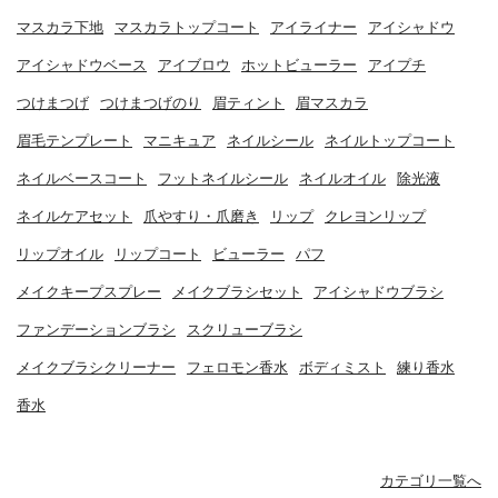
マスカラ下地
マスカラトップコート
アイライナー
アイシャドウ
アイシャドウベース
アイブロウ
ホットビューラー
アイプチ
つけまつげ
つけまつげのり
眉ティント
眉マスカラ
眉毛テンプレート
マニキュア
ネイルシール
ネイルトップコート
ネイルベースコート
フットネイルシール
ネイルオイル
除光液
ネイルケアセット
爪やすり・爪磨き
リップ
クレヨンリップ
リップオイル
リップコート
ビューラー
パフ
メイクキープスプレー
メイクブラシセット
アイシャドウブラシ
ファンデーションブラシ
スクリューブラシ
メイクブラシクリーナー
フェロモン香水
ボディミスト
練り香水
香水
カテゴリ一覧へ