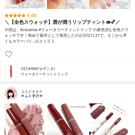
5.00
＼【全色スウォッチ】唇が潤うリップティント👄💕／
今回は、#cezanne #ウォータリーティントリップ の新色含む全色スウ
ォッチです！初めて新作として発売したのが2021.1.21で、そこから早
くもカラーバリ…
続きを見る
CEZANNE(セザンヌ)
ウォータリーティントリップ
コスメオタク
☆ふくすけ☆