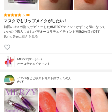
5.00
マスクでもリップメイクがしたい！
前回の #メガ割 でデビューした#MERZYティントがずっと気になって
いたので購入しました?#オーロラデュイティント画像2枚目✔︎DT11
Burnt Sien…
続きを見る
MERZY(マージー)
オーロラデュイティント
イエベ春ビビ秋スト骨スト顔フェミの人
かぴ