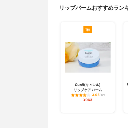
リップバームおすすめラン
1位
Curél(キュレル)
リップケア バーム
3.95
(12)
¥963