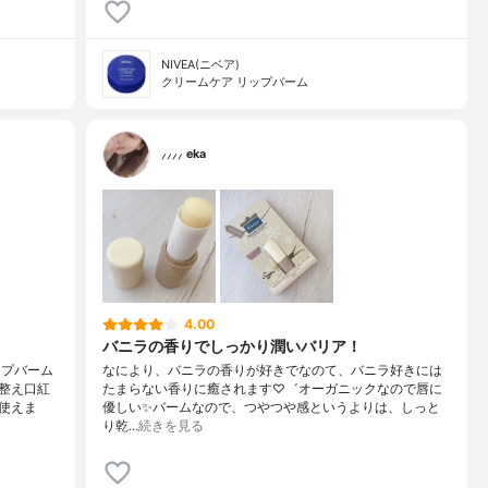
NIVEA(ニベア)
クリームケア リップバーム
⸝⸝⸝⸝ eka
4.00
バニラの香りでしっかり潤いバリア！
ップバーム
なにより、バニラの香りが好きでなのて、バニラ好きには
整え口紅
たまらない香りに癒されます♡゛オーガニックなので唇に
使えま
優しい✨バームなので、つやつや感というよりは、しっと
り乾…
続きを見る