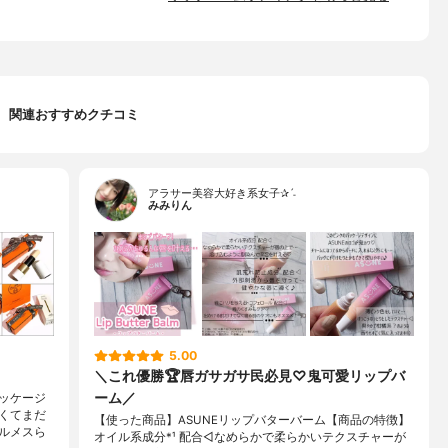
関連おすすめクチコミ
アラサー美容大好き系女子✰ˊ˗
みみりん
5.00
＼これ優勝🏆唇ガサガサ民必見♡鬼可愛リップバ
ーム／
ッケージ
くてまだ
【使った商品】ASUNEリップバターバーム【商品の特徴】
ルメスら
オイル系成分*¹ 配合◁なめらかで柔らかいテクスチャーが