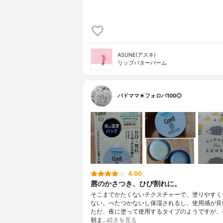
ASUNE(アスネ)
リップバターバーム
バドママ★フォロバ100◎
4.00
唇のかさつき、ひび割れに。
そこまでかたくないテクスチャーで、塗りやすく
ない。べたつかないし保湿されるし、使用感が良
ただ、夜に塗って使用するタイプのようですが、
朝ま…
続きを見る