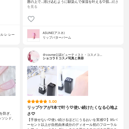
唇の上で…溶け込むように馴染んで保湿を叶える♡肌…
続き
を見る
ASUNE(アスネ)
ル レ レー
リップバターバーム
＠cosme公認ビューティスト・コスメコ…
ショコラ💄コスメ写真と美容
5.00
リップケアが1本で叶う♡使い続けたくなる心地よ
さ♡
荒れを防ぎ、
ッソシド、
【手放せない♡使い続けるほどにうるおいを実感♡】95パ
ーセント以上が自然由来成分のディオール初のフローラル