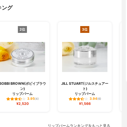
キング
2位
3位
BOBBI BROWN(ボビイブラウ
JILL STUART(ジルスチュアー
ン)
ト)
リップバーム
リップバーム
3.95
3.94
(4)
(6)
¥2,520
¥1,566
リップバームランキングをもっと見る