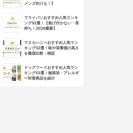
メンズ向けも！】
フライパンおすすめ人気ランキ
ング52選！【焦げ付かない・長
持ち！2026最新】
4位
5位
マヌカハニーおすすめ人気ラン
キング52選！味や栄養価の高さ
を徹底比較・検証
ドッグフードおすすめ人気ラン
キング52選！無添加・アレルギ
ー対策商品を紹介
NIVEA(ニベア)
Kiehl's(キールズ)
クリームケア リップバーム
リップ バーム No.1
3.86
3.81
(8)
(9)
¥950
¥825