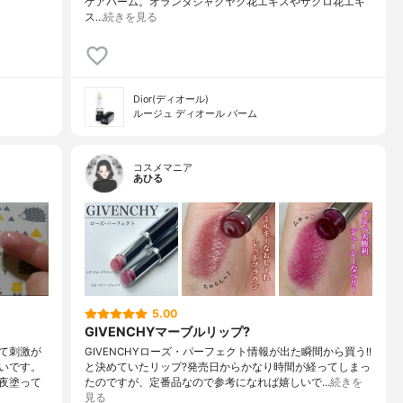
ケアバーム。オランダシャクヤク花エキスやザクロ花エキ
ス…
続きを見る
Dior(ディオール)
ルージュ ディオール バーム
コスメマニア
あひる
5.00
GIVENCHYマーブルリップ?
て刺激が
GIVENCHYローズ・パーフェクト情報が出た瞬間から買う!!
いです。
と決めていたリップ?発売日からかなり時間が経ってしまっ
夜塗って
たのですが、定番品なので参考になれば嬉しいで…
続きを
見る