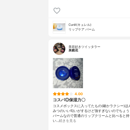
Curél(キュレル)
リップケア バーム
美容好きツイッタラー
泉鏡花
4.00
コスパ◎保湿力〇
コスメボックスに入ってたもの(確かラクシー)ほ
みつのいい匂いがするけど強すぎないのでちょう
バームなので普通のリップクリームと比べると持
い…
続きを見る