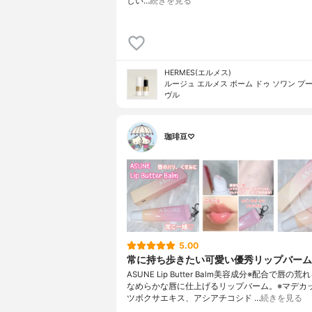
しい…
続きを見る
HERMES(エルメス)
ルージュ エルメス ボーム ドゥ ソワン プー
ヴル
珈琲豆♡
5.00
常に持ち歩きたい可愛い優秀リップバーム
ASUNE Lip Butter Balm美容成分※配合で唇の
なめらかな唇に仕上げるリップバーム。※マデカ
ツボクサエキス、アシアチコシド …
続きを見る