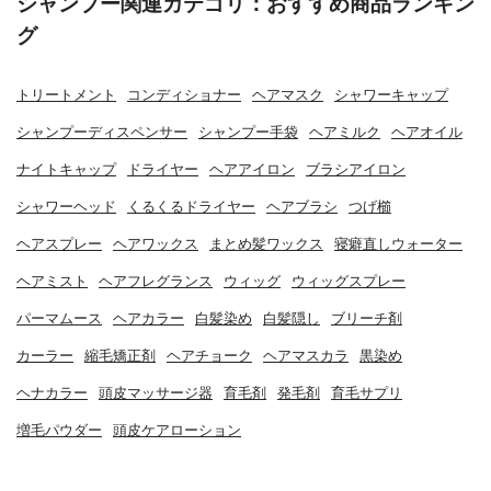
シャンプー関連カテゴリ：おすすめ商品ランキン
グ
トリートメント
コンディショナー
ヘアマスク
シャワーキャップ
シャンプーディスペンサー
シャンプー手袋
ヘアミルク
ヘアオイル
ナイトキャップ
ドライヤー
ヘアアイロン
ブラシアイロン
シャワーヘッド
くるくるドライヤー
ヘアブラシ
つげ櫛
ヘアスプレー
ヘアワックス
まとめ髪ワックス
寝癖直しウォーター
ヘアミスト
ヘアフレグランス
ウィッグ
ウィッグスプレー
パーマムース
ヘアカラー
白髪染め
白髪隠し
ブリーチ剤
カーラー
縮毛矯正剤
ヘアチョーク
ヘアマスカラ
黒染め
ヘナカラー
頭皮マッサージ器
育毛剤
発毛剤
育毛サプリ
増毛パウダー
頭皮ケアローション