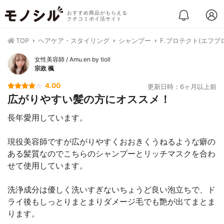
おすすめ商品がもらえる
クチコミポイ活サイト
TOP
ヘアケア・スタイリング
シャンプー
F.プロテクト(エフプ
女性美容師 / Amu.en by tioll
宗政 楓
4.00
更新日時：6ヶ月以上前
広がりやすい髪の方にオススメ！
長年愛用しています。
現役美容師ですが広がりやすくおおきくうねるような癖の
ある髪質なのでこちらのシャンプーとリッチマスクを合わ
せて使用しています。
洗浄成分は優しく洗いすぎないちょうど良い泡立ちで、ド
ライ後もしっとりまとまりダメージ毛でも艶が出てまとま
ります。