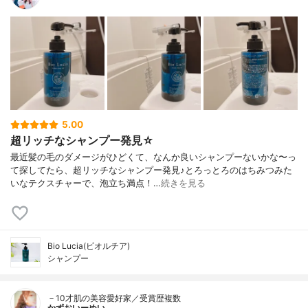
5.00
超リッチなシャンプー発見☆
最近髪の毛のダメージがひどくて、なんか良いシャンプーないかな〜っ
て探してたら、超リッチなシャンプー発見♪とろっとろのはちみつみた
いなテクスチャーで、泡立ち満点！…
続きを見る
Bio Lucia(ビオルチア)
シャンプー
－10才肌の美容愛好家／受賞歴複数
かずおいーめい