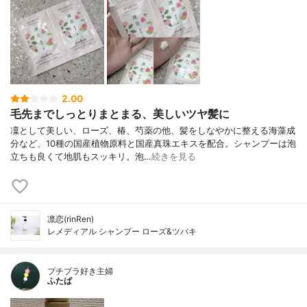
2.00
毛先までしっとりまとまる、美しいツヤ髪に
凜として美しい、ローズ、椿、芍薬の他、髪をしなやかに整える海藻成
分など、10種の国産植物原料と国産真珠エキスを配合。シャンプーは泡
立ちも良くて地肌もスッキリ。泡…
続きを見る
凛恋(rinRen)
レメディアル シャンプー ローズ&ツバキ
プチプラ好き主婦
ふたば