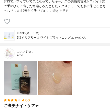
SNSでバズっていて気になっていたキールズの美白美容液✨スポイト式
で手のひらに出した途端とろんとしたテクスチャーでお肌に乗せるとも
っちりします?安らぐ香りで心も…
続きを見る
Kiehl’s(キールズ)
DS クリアリー ホワイト ブライトニング エッセンス
コスメ好き。
amo
4.00
ご褒美ナイトケア✨