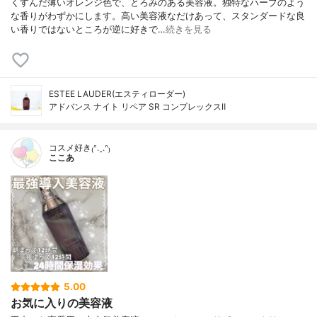
くすんだ薄いオレンジ色で、とろみのある美容液。独特なハーブのよう
な香りがわずかにします。高い美容液なだけあって、スタンダードな良
い香りではないところが逆に好きで…
続きを見る
ESTEE LAUDER(エスティローダー)
アドバンス ナイト リペア SR コンプレックスⅡ
コスメ好き₍ᐢ.ˬ.ᐢ₎
ここあ
5.00
お気に入りの美容液