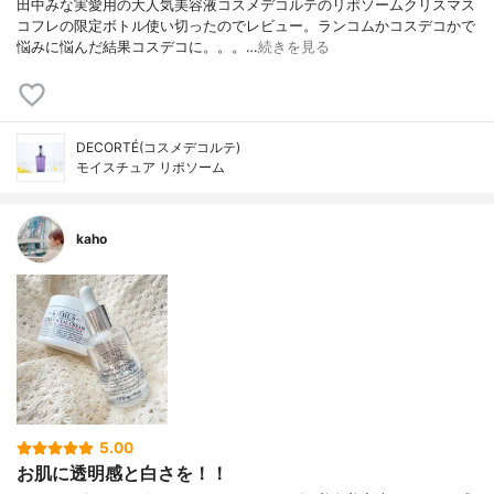
田中みな実愛用の大人気美容液コスメデコルテのリポソームクリスマス
コフレの限定ボトル使い切ったのでレビュー。ランコムかコスデコかで
悩みに悩んだ結果コスデコに。。。…
続きを見る
DECORTÉ(コスメデコルテ)
モイスチュア リポソーム
kaho
5.00
お肌に透明感と白さを！！