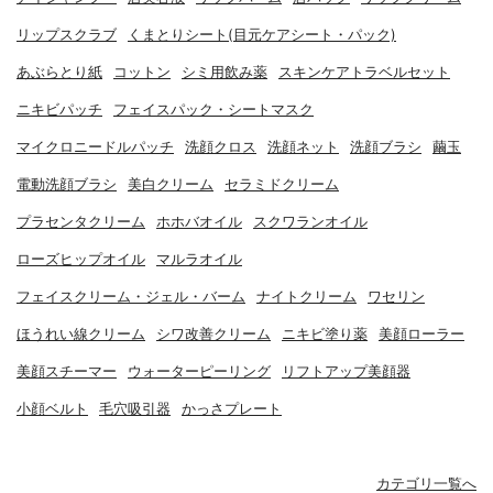
リップスクラブ
くまとりシート(目元ケアシート・パック)
あぶらとり紙
コットン
シミ用飲み薬
スキンケアトラベルセット
ニキビパッチ
フェイスパック・シートマスク
マイクロニードルパッチ
洗顔クロス
洗顔ネット
洗顔ブラシ
繭玉
電動洗顔ブラシ
美白クリーム
セラミドクリーム
プラセンタクリーム
ホホバオイル
スクワランオイル
ローズヒップオイル
マルラオイル
フェイスクリーム・ジェル・バーム
ナイトクリーム
ワセリン
ほうれい線クリーム
シワ改善クリーム
ニキビ塗り薬
美顔ローラー
美顔スチーマー
ウォーターピーリング
リフトアップ美顔器
小顔ベルト
毛穴吸引器
かっさプレート
カテゴリ一覧へ