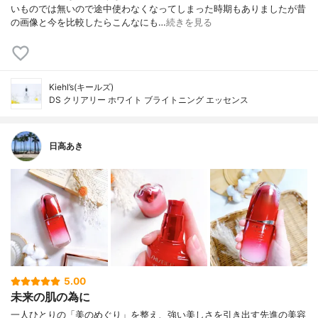
いものでは無いので途中使わなくなってしまった時期もありましたが昔
の画像と今を比較したらこんなにも…
続きを見る
Kiehl’s(キールズ)
DS クリアリー ホワイト ブライトニング エッセンス
日高あき
5.00
未来の肌の為に
一人ひとりの「美のめぐり」を整え、強い美しさを引き出す先進の美容