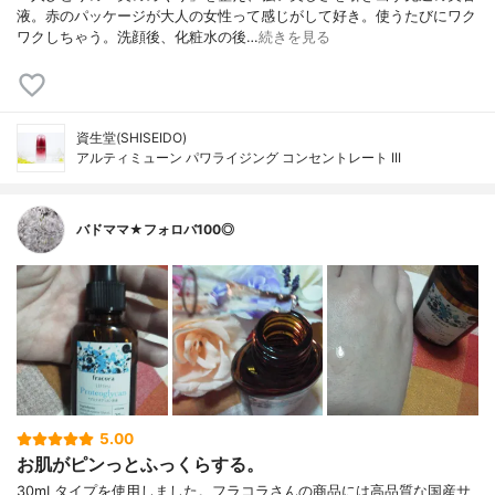
液。赤のパッケージが大人の女性って感じがして好き。使うたびにワク
ワクしちゃう。洗顔後、化粧水の後…
続きを見る
資生堂(SHISEIDO)
アルティミューン パワライジング コンセントレート III
バドママ★フォロバ100◎
5.00
お肌がピンっとふっくらする。
30mLタイプを使用しました。フラコラさんの商品には高品質な国産サ