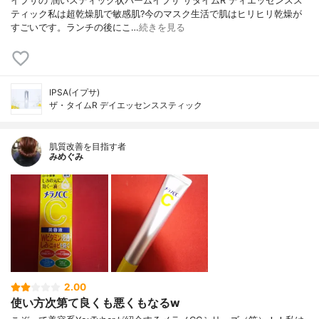
イプサの 潤いスティック状バームイプサ ザタイムR ディエッセンスス
ティック私は超乾燥肌で敏感肌?今のマスク生活で肌はヒリヒリ乾燥が
すごいです。ランチの後にこ…
続きを見る
IPSA(イプサ)
ザ・タイムR デイエッセンススティック
肌質改善を目指す者
みめぐみ
2.00
使い方次第て良くも悪くもなるw