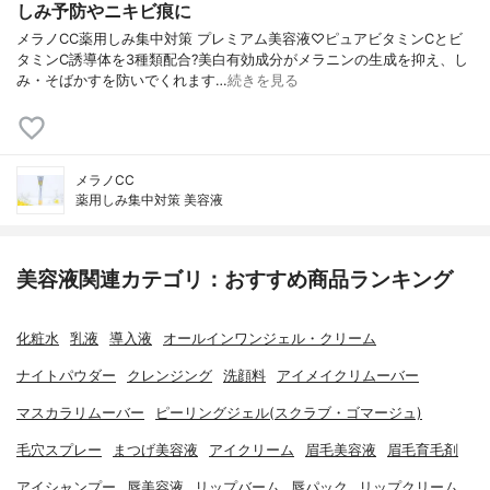
しみ予防やニキビ痕に
メラノCC薬用しみ集中対策 プレミアム美容液♡ピュアビタミンCとビ
タミンC誘導体を3種類配合?美白有効成分がメラニンの生成を抑え、し
み・そばかすを防いでくれます…
続きを見る
メラノCC
薬用しみ集中対策 美容液
美容液関連カテゴリ：おすすめ商品ランキング
化粧水
乳液
導入液
オールインワンジェル・クリーム
ナイトパウダー
クレンジング
洗顔料
アイメイクリムーバー
マスカラリムーバー
ピーリングジェル(スクラブ・ゴマージュ)
毛穴スプレー
まつげ美容液
アイクリーム
眉毛美容液
眉毛育毛剤
アイシャンプー
唇美容液
リップバーム
唇パック
リップクリーム