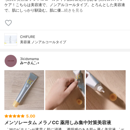
ケア！こちらは美容液で、ノンアルコールタイプ。とろんとした美容液
で、肌にしっかり馴染む。肌に優…
続きを見る
CHIFURE
美容液 ノンアルコールタイプ
3kidsmama
みーさん¨̮⸝⋆
5.00
メンソレータム メラノCC 薬用しみ集中対策美容液
˗ˏˋ Wのビタミンが素早く肌に浸透。 透明感のある肌へ導く美容液 ˎˊ˗☞