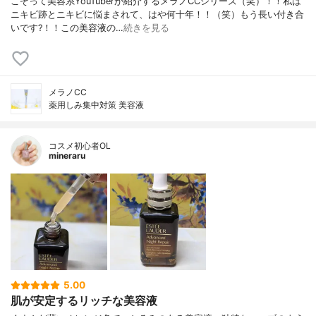
こぞって美容系YouTuberが紹介するメラノCCシリーズ（笑）！！私は
ニキビ跡とニキビに悩まされて、はや何十年！！（笑）もう長い付き合
いです?！！この美容液の…
続きを見る
メラノCC
薬用しみ集中対策 美容液
コスメ初心者OL
mineraru
5.00
肌が安定するリッチな美容液