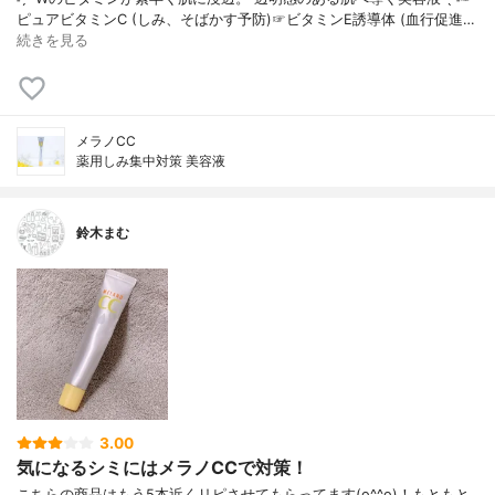
ピュアビタミンC (しみ、そばかす予防)☞ビタミンE誘導体 (血行促進…
続きを見る
メラノCC
薬用しみ集中対策 美容液
鈴木まむ
3.00
気になるシミにはメラノCCで対策！
こちらの商品はもう5本近くリピさせてもらってます(o^^o)！もともと