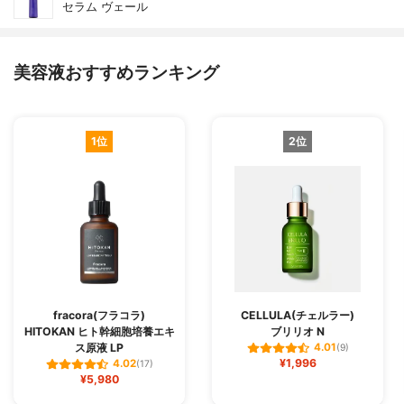
セラム ヴェール
美容液おすすめランキング
1位
2位
fracora(フラコラ)
CELLULA(チェルラー)
HITOKAN ヒト幹細胞培養エキ
ブリリオ N
ス原液 LP
4.01
(9)
¥1,996
4.02
(17)
¥5,980