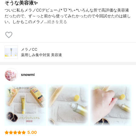
そうな美容液✨
ついに私もメラノCCデビュー⸜(*ˊᗜˋ*)⸝⋆*いろんな所で高評価な美容液
だったので、ず～っと前から使ってみたかったので今回試せたのは嬉し
い。しかもこのメラノ…
続きを見る
メラノCC
薬用しみ集中対策 美容液
snowmi
5.00