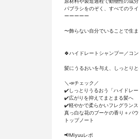
原材料や製造過程で動物性の成分
パブラシをのぞく、すべてのライ
ーーーーー
〜飾らない自分でいることで生ま
🍀ハイドレートシャンプー／コ
髪にうるおいを与え、しっとりと
＼📣チェック／
✔️しっとりうるおう「ハイドレ
✔️広がりを抑えてまとまる髪へ
✔️軽やかで柔らかいフレグランス
真っ白な花のブーケの香り＋パウ
トップノート
📢Miyuuレポ