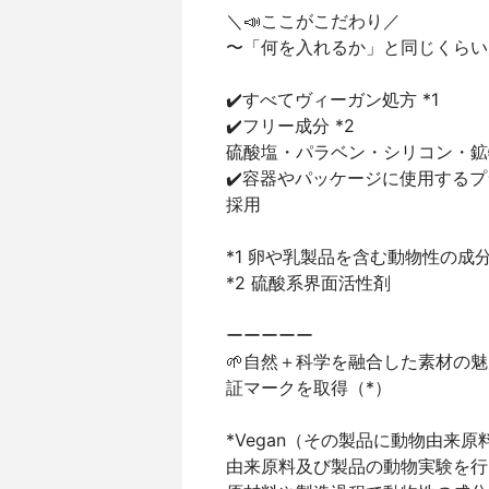
＼📣ここがこだわり／
〜「何を入れるか」と同じくらい
✔️すべてヴィーガン処方 *1
✔️フリー成分 *2
硫酸塩・パラベン・シリコン・鉱
✔️容器やパッケージに使用するプ
採用
*1 卵や乳製品を含む動物性の成
*2 硫酸系界面活性剤
ーーーーー
🌱自然＋科学を融合した素材の魅
証マークを取得（*）
*Vegan（その製品に動物由来
由来原料及び製品の動物実験を行