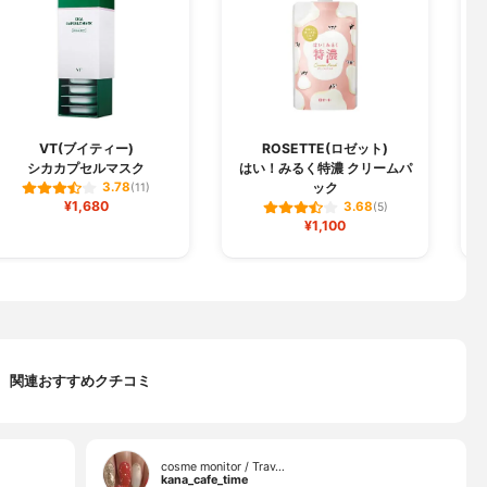
VT(ブイティー)
ROSETTE(ロゼット)
シカカプセルマスク
はい！みるく特濃 クリームパ
J
ック
3.78
(11)
¥1,680
3.68
(5)
¥1,100
関連おすすめクチコミ
cosme monitor / Trav…
kana_cafe_time