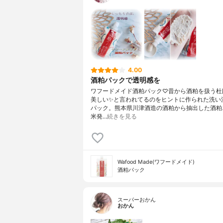
4.00
酒粕パックで透明感を
ワフードメイド酒粕パック♡昔から酒粕を扱う杜
美しい✨と言われてるのをヒントに作られた洗い
パック。熊本県川津酒造の酒粕から抽出した酒粕
米発…
続きを見る
Wafood Made(ワフードメイド)
酒粕パック
スーパーおかん
おかん