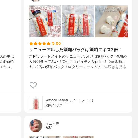
5.00
リニューアルした酒粕パックは酒粕エキス2倍！
氏の手は
💭▶️ワフードメイドのリニューアルした酒粕パック･酒粕の
流す酒粕
入浴剤使ってみた！💘☾ココがイチオシpoint！☽✏️酒粕エ
エキス、
キス2倍の酒粕パック！✏️クリーミータッチで…
続きを見る
Wafood Made(ワフードメイド)
酒粕パック
イエベ春
なゆ