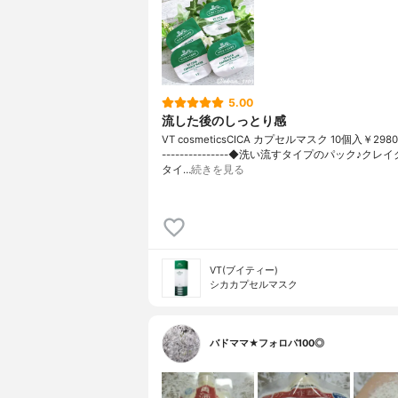
5.00
流した後のしっとり感
VT cosmeticsCICA カプセルマスク 10個入￥2980◆
---------------◆洗い流すタイプのパック♪クレ
タイ…
続きを見る
VT(ブイティー)
シカカプセルマスク
バドママ★フォロバ100◎