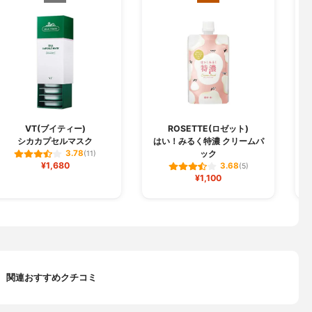
VT(ブイティー)
ROSETTE(ロゼット)
シカカプセルマスク
はい！みるく特濃 クリームパ
J
ック
3.78
(11)
¥1,680
3.68
(5)
¥1,100
関連おすすめクチコミ