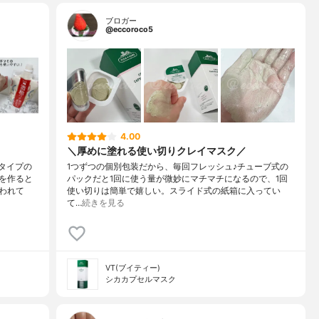
ブロガー
@eccoroco5
4.00
＼厚めに塗れる使い切りクレイマスク／
すタイプの
1つずつの個別包装だから、毎回フレッシュ♪チューブ式の
を作ると
パックだと1回に使う量が微妙にマチマチになるので、1回
われて
使い切りは簡単で嬉しい。スライド式の紙箱に入ってい
て…
続きを見る
VT(ブイティー)
シカカプセルマスク