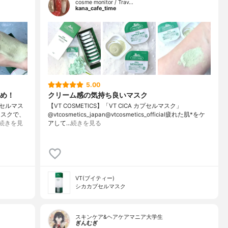
cosme monitor / Trav…
kana_cafe_time
5.00
め！
クリーム感の気持ち良いマスク
プセルマス
【VT COSMETICS】「VT CICA カプセルマスク」
マスクで、
@vtcosmetics_japan@vtcosmetics_official疲れた肌*をケ
続きを見
アして…
続きを見る
VT(ブイティー)
シカカプセルマスク
スキンケア&ヘアケアマニア大学生
ぎんむぎ