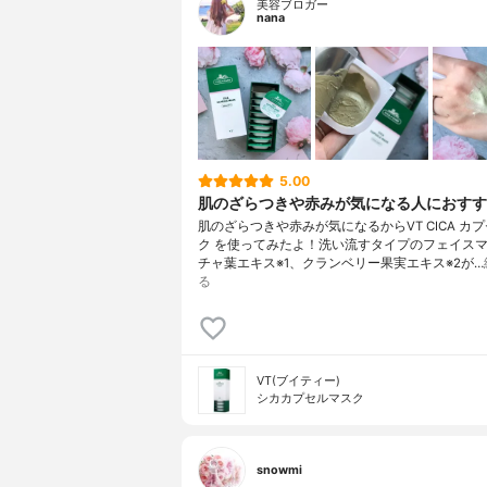
美容ブロガー
nana
5.00
肌のざらつきや赤みが気になる人におすす
肌のざらつきや赤みが気になるからVT CICA カ
ク を使ってみたよ！洗い流すタイプのフェイス
チャ葉エキス※1、クランベリー果実エキス※2が…
る
VT(ブイティー)
シカカプセルマスク
snowmi