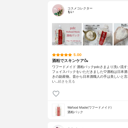
コスメコレクター
もい
5.00
酒粕でスキンケア🍶
ワフードメイド 酒粕パックpdcさまより洗い流
フェイスパックをいただきました♡酒粕は日本酒
きの副産物。昔から日本酒職人の手は美しいと言
い…
続きを見る
Wafood Made(ワフードメイド)
酒粕パック