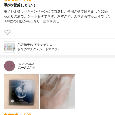
毛穴撲滅したい！
モノシル様よりキャンペーンにて当選し、使用させて頂きました🙇‍♀️た
っぷりの液で、シートも薄すぎず、厚すぎず、大きさもぴったりでした
🙆🏻‍♀️次の日肌がもっちり…
続きを見る
毛穴撫子(ケアナナデシコ)
お米のマスク <シートマスク>
3kidsmama
みーさん¨̮⸝⋆
4.00