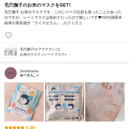
毛穴撫子のお米のマスクをGET!
毛穴撫子 お米のマスクです。このシリーズ以前も使ったことがあった
のですが、シートマスクは初めてだったので嬉しいです❤100%国産米
由来の美容成分『ライスセラム』…
続きを見る
毛穴撫子(ケアナナデシコ)
お米のマスク <シートマスク>
3kidsmama
みーさん¨̮⸝⋆
5.00