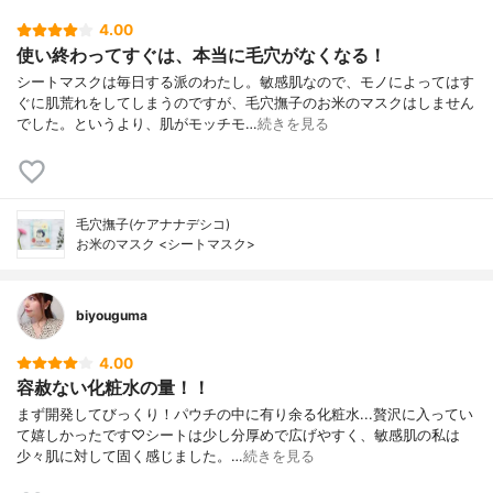
4.00
使い終わってすぐは、本当に毛穴がなくなる！
シートマスクは毎日する派のわたし。敏感肌なので、モノによってはす
ぐに肌荒れをしてしまうのですが、毛穴撫子のお米のマスクはしません
でした。というより、肌がモッチモ…
続きを見る
毛穴撫子(ケアナナデシコ)
お米のマスク <シートマスク>
biyouguma
4.00
容赦ない化粧水の量！！
まず開発してびっくり！パウチの中に有り余る化粧水...贅沢に入ってい
て嬉しかったです♡シートは少し分厚めで広げやすく、敏感肌の私は
少々肌に対して固く感じました。…
続きを見る