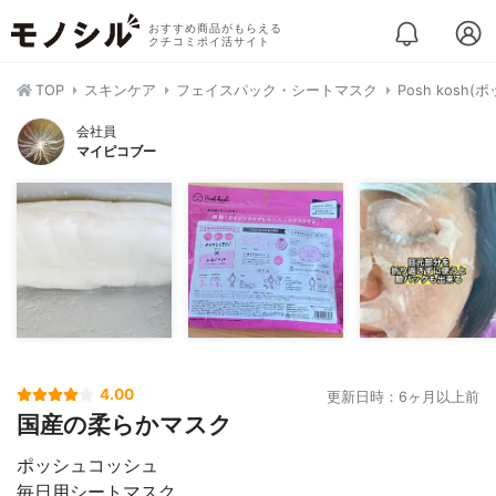
おすすめ商品がもらえる
クチコミポイ活サイト
TOP
スキンケア
フェイスパック・シートマスク
Posh kosh
会社員
マイピコブー
4.00
更新日時：6ヶ月以上前
国産の柔らかマスク
ポッシュコッシュ
毎日用シートマスク