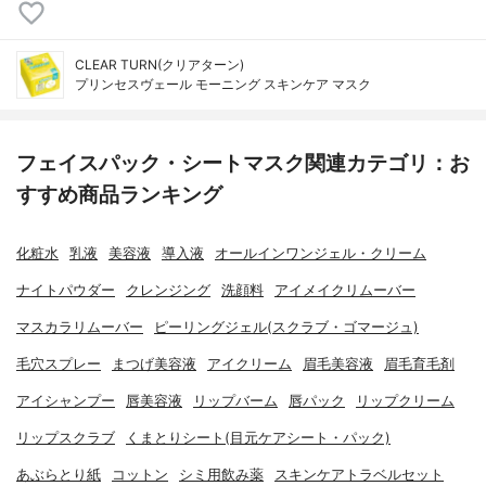
CLEAR TURN(クリアターン)
プリンセスヴェール モーニング スキンケア マスク
フェイスパック・シートマスク関連カテゴリ：お
すすめ商品ランキング
化粧水
乳液
美容液
導入液
オールインワンジェル・クリーム
ナイトパウダー
クレンジング
洗顔料
アイメイクリムーバー
マスカラリムーバー
ピーリングジェル(スクラブ・ゴマージュ)
毛穴スプレー
まつげ美容液
アイクリーム
眉毛美容液
眉毛育毛剤
アイシャンプー
唇美容液
リップバーム
唇パック
リップクリーム
リップスクラブ
くまとりシート(目元ケアシート・パック)
あぶらとり紙
コットン
シミ用飲み薬
スキンケアトラベルセット