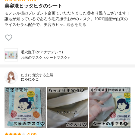
美容液ヒッタヒタのシート
モノシル様のプレゼント企画でいただきました😄有り難うございます！
誰もが知っているであろう毛穴撫子お米のマスク。100%国産米由来の
ライスセラム配合で、美容液ヒッ…
続きを見る
毛穴撫子(ケアナナデシコ)
お米のマスク <シートマスク>
たまに出没する主婦
にゃにゃこ
4.00