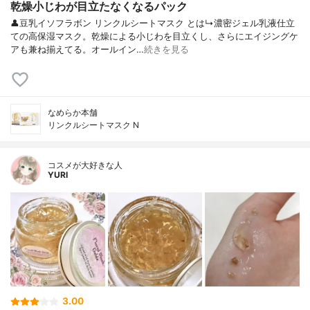
乾燥小じわが目立たなくなるパック
👤豆乳イソフラボン リンクルシートマスク とは↳濃密ジェル乳液仕立
ての高保湿マスク。乾燥による小じわを目立くし、さらにエイジングケ
アも兼ね揃えてる。オールイン…
続きを見る
なめらか本舗
リンクルシートマスク N
コスメが大好きな人
YURI
3.00