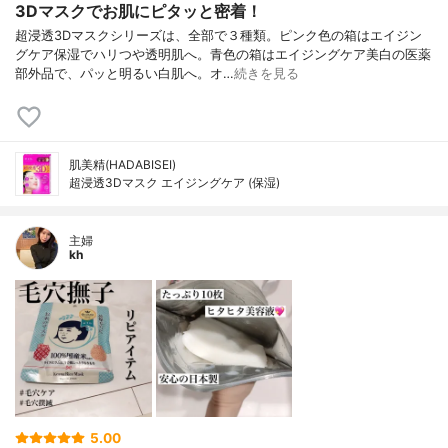
3Dマスクでお肌にピタッと密着！
超浸透3Dマスクシリーズは、全部で３種類。ピンク色の箱はエイジン
グケア保湿でハリつや透明肌へ。青色の箱はエイジングケア美白の医薬
部外品で、パッと明るい白肌へ。オ…
続きを見る
肌美精(HADABISEI)
超浸透3Dマスク エイジングケア (保湿)
主婦
kh
5.00