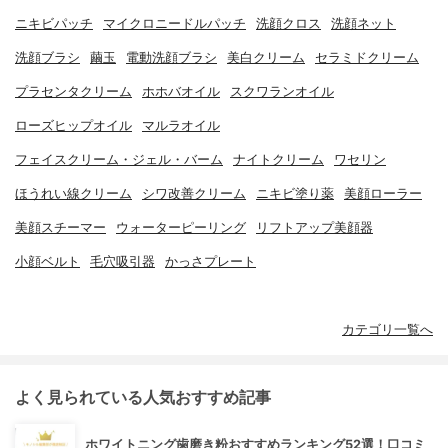
ニキビパッチ
マイクロニードルパッチ
洗顔クロス
洗顔ネット
洗顔ブラシ
繭玉
電動洗顔ブラシ
美白クリーム
セラミドクリーム
プラセンタクリーム
ホホバオイル
スクワランオイル
ローズヒップオイル
マルラオイル
フェイスクリーム・ジェル・バーム
ナイトクリーム
ワセリン
ほうれい線クリーム
シワ改善クリーム
ニキビ塗り薬
美顔ローラー
美顔スチーマー
ウォーターピーリング
リフトアップ美顔器
小顔ベルト
毛穴吸引器
かっさプレート
カテゴリ一覧へ
よく見られている人気おすすめ記事
ホワイトニング歯磨き粉おすすめランキング52選！口コミ