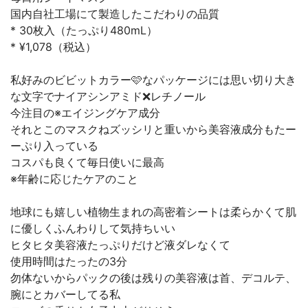
国内自社工場にて製造したこだわりの品質
* 30枚入（たっぷり480mL）
* ¥1,078（税込）
私好みのビビットカラー🩷なパッケージには思い切り大き
な文字でナイアシンアミド❌レチノール
今注目の※エイジングケア成分
それとこのマスクねズッシリと重いから美容液成分もたー
ーぷり入っている
コスパも良くて毎日使いに最高
※年齢に応じたケアのこと
地球にも嬉しい植物生まれの高密着シートは柔らかくて肌
に優しくふんわりして気持ちいい
ヒタヒタ美容液たっぷりだけど液ダレなくて
使用時間はたったの3分
勿体ないからパックの後は残りの美容液は首、デコルテ、
腕にとカバーしてる私