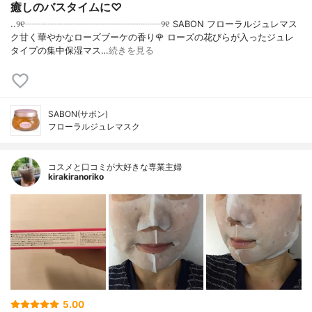
癒しのバスタイムに♡
..୨୧┈┈┈┈┈┈┈┈┈┈┈┈┈┈┈୨୧ SABON フローラルジュレマス
ク甘く華やかなローズブーケの香り🌹 ローズの花びらが入ったジュレ
タイプの集中保湿マス…
続きを見る
SABON(サボン)
フローラルジュレマスク
コスメと口コミが大好きな専業主婦
kirakiranoriko
5.00