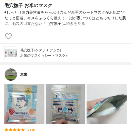
毛穴撫子 お米のマスク
◉しっとり弾力美容液をたっぷり含んだ厚手のシートマスクがお肌にぴ
たっと密着。キメをふっくら整えて、指が吸いつくほどもっちりした肌
に。毛穴の目立たない「毛穴無子(…
続きを見る
毛穴撫子(ケアナナデシコ)
お米のマスク <シートマスク>
恵未
5.00