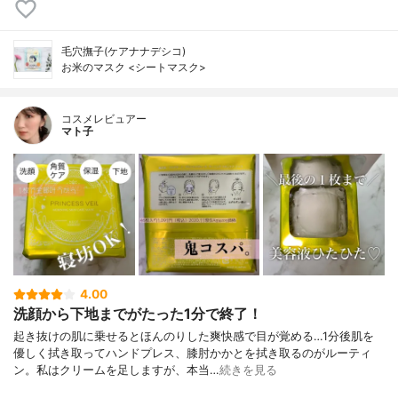
毛穴撫子(ケアナナデシコ)
お米のマスク <シートマスク>
コスメレビュアー
マト子
4.00
洗顔から下地までがたった1分で終了！
起き抜けの肌に乗せるとほんのりした爽快感で目が覚める…1分後肌を
優しく拭き取ってハンドプレス、膝肘かかとを拭き取るのがルーティ
ン。私はクリームを足しますが、本当…
続きを見る