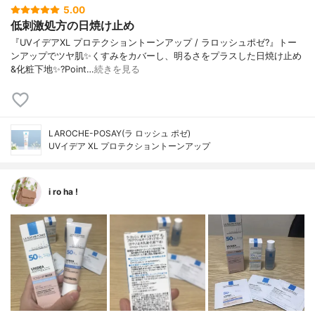
5.00
低刺激処方の日焼け止め
『UVイデアXL プロテクショントーンアップ / ラロッシュポゼ?』トー
ンアップでツヤ肌✨くすみをカバーし、明るさをプラスした日焼け止め
&化粧下地✨?Point…
続きを見る
LAROCHE-POSAY(ラ ロッシュ ポゼ)
UVイデア XL プロテクショントーンアップ
i ro ha !