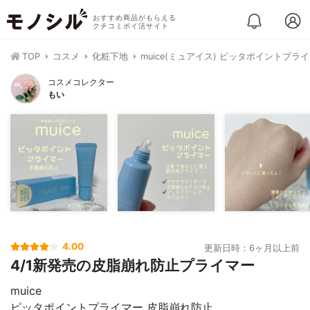
おすすめ商品がもらえる
クチコミポイ活サイト
TOP
コスメ
化粧下地
muice(ミュアイス) ピッタポイントプラ
コスメコレクター
もい
4.00
更新日時：6ヶ月以上前
4/1新発売の皮脂崩れ防止プライマー
muice
ピッタポイントプライマー 皮脂崩れ防止