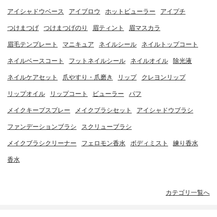
アイシャドウベース
アイブロウ
ホットビューラー
アイプチ
つけまつげ
つけまつげのり
眉ティント
眉マスカラ
眉毛テンプレート
マニキュア
ネイルシール
ネイルトップコート
ネイルベースコート
フットネイルシール
ネイルオイル
除光液
ネイルケアセット
爪やすり・爪磨き
リップ
クレヨンリップ
リップオイル
リップコート
ビューラー
パフ
メイクキープスプレー
メイクブラシセット
アイシャドウブラシ
ファンデーションブラシ
スクリューブラシ
メイクブラシクリーナー
フェロモン香水
ボディミスト
練り香水
香水
カテゴリ一覧へ