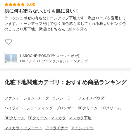
5.00
肌に何も塗らないよりも肌に良い！
ラロッシュポゼの有名なトーンアップ下地です！私はローズを愛用して
います。トーンアップだけでなく血色感も出してくれる程よいピンク色
のしっとり系下地、保湿はもちろん…
続きを見る
LAROCHE-POSAY(ラ ロッシュ ポゼ)
UVイデア XL プロテクショントーンアップ
化粧下地関連カテゴリ：おすすめ商品ランキング
ファンデーション
チーク
コンシーラー
フェイスパウダー
ハイライト
シェーディング
ブロンザー
BBクリーム
CCクリーム
DDクリーム
EEクリーム
マスカラ
マスカラ下地
マスカラトップコート
アイライナー
アイシャドウ