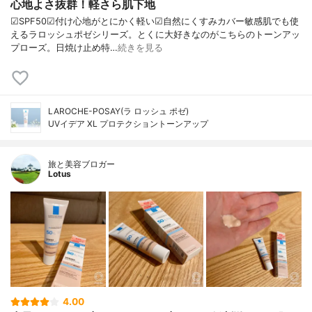
心地よさ抜群！軽さら肌下地
☑︎SPF50☑︎付け心地がとにかく軽い☑︎自然にくすみカバー敏感肌でも使
えるラロッシュポゼシリーズ。とくに大好きなのがこちらのトーンアッ
プローズ。日焼け止め特…
続きを見る
LAROCHE-POSAY(ラ ロッシュ ポゼ)
UVイデア XL プロテクショントーンアップ
旅と美容ブロガー
Lotus
4.00