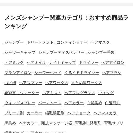
メンズシャンプー関連カテゴリ：おすすめ商品ラ
ンキング
シャンプー
トリートメント
コンディショナー
ヘアマスク
シャワーキャップ
シャンプーディスペンサー
シャンプー手袋
ヘアミルク
ヘアオイル
ナイトキャップ
ドライヤー
ヘアアイロン
ブラシアイロン
シャワーヘッド
くるくるドライヤー
ヘアブラシ
つげ櫛
ヘアスプレー
ヘアワックス
まとめ髪ワックス
寝癖直しウォーター
ヘアミスト
ヘアフレグランス
ウィッグ
ウィッグスプレー
パーマムース
ヘアカラー
白髪染め
白髪隠し
ブリーチ剤
カーラー
縮毛矯正剤
ヘアチョーク
ヘアマスカラ
黒染め
ヘナカラー
頭皮マッサージ器
育毛剤
発毛剤
育毛サプリ