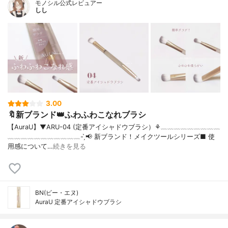
モノシル公式レビュアー
しし
3.00
🔖新ブランド👑ふわふわこなれブラシ
【AuraU】▼ARU-04 (定番アイシャドウブラシ）⚘﹏﹏﹏﹏﹏﹏﹏﹏﹏
﹏﹏﹏﹏﹏﹏﹏﹏﹏﹏﹏- ̗̀📢 新ブランド！メイクツールシリーズ■ 使
用感について…
続きを見る
BN(ビー・エヌ)
AuraU 定番アイシャドウブラシ