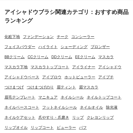
アイシャドウブラシ関連カテゴリ：おすすめ商品
ランキング
化粧下地
ファンデーション
チーク
コンシーラー
フェイスパウダー
ハイライト
シェーディング
ブロンザー
BBクリーム
CCクリーム
DDクリーム
EEクリーム
マスカラ
マスカラ下地
マスカラトップコート
アイライナー
アイシャドウ
アイシャドウベース
アイブロウ
ホットビューラー
アイプチ
つけまつげ
つけまつげのり
眉ティント
眉マスカラ
眉毛テンプレート
マニキュア
ネイルシール
ネイルトップコート
ネイルベースコート
フットネイルシール
ネイルオイル
除光液
ネイルケアセット
爪やすり・爪磨き
リップ
クレヨンリップ
リップオイル
リップコート
ビューラー
パフ