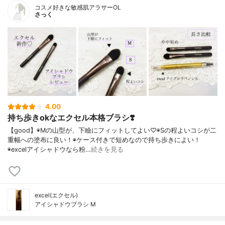
コスメ好きな敏感肌アラサーOL
さっく
4.00
持ち歩きokなエクセル本格ブラシ❣️
【good】◉Mの山型が、下瞼にフィットしてよい♡◉Sの程よいコシが二
重幅への塗布に良い！◉ケース付きで短めなので持ち歩きによい！
◉excelアイシャドウなら粉…
続きを見る
excel(エクセル)
アイシャドウブラシ M