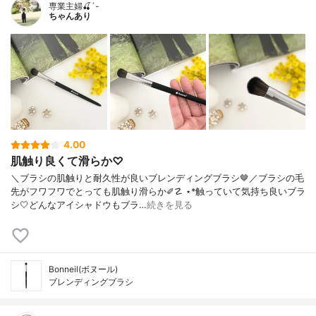
専業主婦🍒´-
ちゃんあり
4.00
肌触り良くて滑らか♡
＼ブラシの肌触りと耐久性が良いブレンディングブラシ🤎／ブラシの毛
先がフワフワでとっても肌触り滑らか✐☡ ⋆*触っていて気持ち良いブラ
シ🤍どんなアイシャドウもブラ…
続きを見る
Bonneil(ボヌール)
ブレンディングブラシ