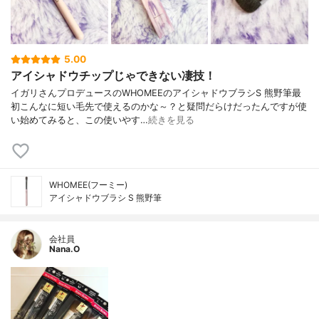
5.00
アイシャドウチップじゃできない凄技！
イガリさんプロデュースのWHOMEEのアイシャドウブラシS 熊野筆最
初こんなに短い毛先で使えるのかな～？と疑問だらけだったんですが使
い始めてみると、この使いやす…
続きを見る
WHOMEE(フーミー)
アイシャドウブラシ S 熊野筆
会社員
Nana.O