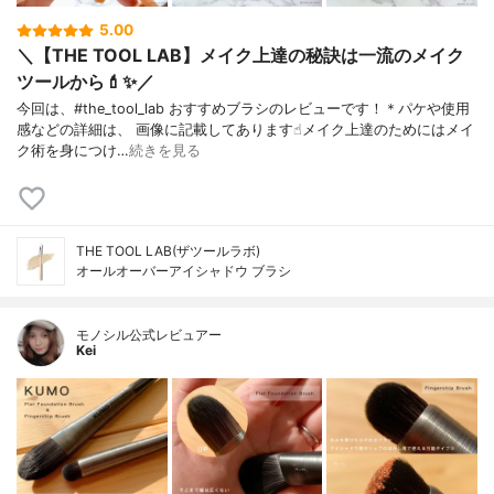
5.00
＼【THE TOOL LAB】メイク上達の秘訣は一流のメイク
ツールから💄✨／
今回は、#the_tool_lab おすすめブラシのレビューです！＊パケや使用
感などの詳細は、 画像に記載してあります☝︎メイク上達のためにはメイ
ク術を身につけ…
続きを見る
THE TOOL LAB(ザツールラボ)
オールオーバーアイシャドウ ブラシ
モノシル公式レビュアー
Kei