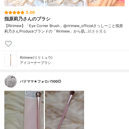
5.00
指原莉乃さんのブラシ
【Ririmew】「Eye Corner Brush」@ririmew_officialさっしーこと指原
莉乃さんProduceブランドの「Ririmew」から肌…
続きを見る
Ririmew(リリミュウ)
アイコーナーブラシ
バドママ★フォロバ100◎