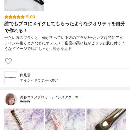
5.00
誰でもプロにメイクしてもらったようなクオリティを自分
で作れる！
平たい方のブラシと、先が尖っている方のブラシ? 平たい方は特にアイ
ラインを書くときなどにオススメ！ 密度の高い粒がピタッと肌に付くよ
うな イメージで肌にしっか…
続きを見る
白鳳堂
アイシャドウ 丸平 K004
美容コスメブロガー / インスタグラマー
yossy