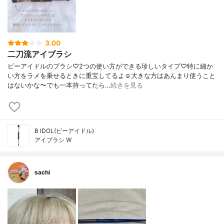
3.00
二刀流アイブラシ
ビーアイドルのブラシ♡2つの使い方ができる珍しいタイプ♡特に細か
い方をラメを乗せるときに重宝してるよ☺️大きな方はあんまり使うこと
はないかな〜でも一本持ってたら…
続きを見る
B IDOL(ビーアイドル)
アイブラシ W
sachi