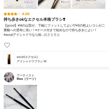
4.00
持ち歩きokなエクセル本格ブラシ❣️
【good】◉Mの山型が、下瞼にフィットしてよい♡◉Sの程よいコシが二
重幅への塗布に良い！◉ケース付きで短めなので持ち歩きによい！
◉excelアイシャドウなら粉…
続きを見る
excel(エクセル)
アイシャドウブラシ M
アーティスト
Riso（リーソ）