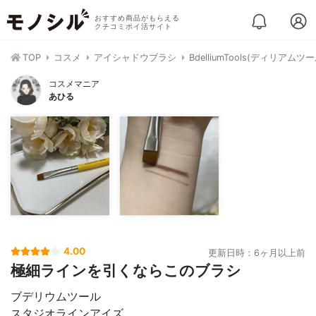
おすすめ商品がもらえる
クチコミポイ活サイト
TOP
コスメ
アイシャドウブラシ
BdelliumTools(ディリ
コスメマニア
あひる
4.00
更新日時：6ヶ月以上前
極細ラインを引くならこのブラシ
ブデリウムツール
スタジオラインアイズ