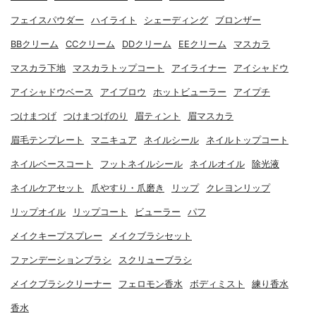
フェイスパウダー
ハイライト
シェーディング
ブロンザー
BBクリーム
CCクリーム
DDクリーム
EEクリーム
マスカラ
マスカラ下地
マスカラトップコート
アイライナー
アイシャドウ
アイシャドウベース
アイブロウ
ホットビューラー
アイプチ
つけまつげ
つけまつげのり
眉ティント
眉マスカラ
眉毛テンプレート
マニキュア
ネイルシール
ネイルトップコート
ネイルベースコート
フットネイルシール
ネイルオイル
除光液
ネイルケアセット
爪やすり・爪磨き
リップ
クレヨンリップ
リップオイル
リップコート
ビューラー
パフ
メイクキープスプレー
メイクブラシセット
ファンデーションブラシ
スクリューブラシ
メイクブラシクリーナー
フェロモン香水
ボディミスト
練り香水
香水