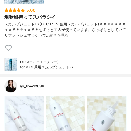
5.00
現状維持ってスバラシイ
スカルプジェットEX(DHC MEN 薬用スカルプジェット)＃＃＃＃＃＃＃
＃＃＃＃＃＃＃＃＃をずっと主人が使っています。さっぱりとしていて
リフレッシュするそうで…
続きを見る
DHC(ディーエイチシー)
for MEN 薬用スカルプジェットEX
yk_free12636