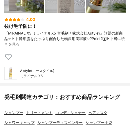
4.00
抜け毛予防に！
『MIRAINAL X5 ミライナルX5 育毛剤 / 株式会社Astyle?』話題の新商
品✨ヒト幹細胞をたっぷり配合した頭皮用美容液✨?Point?1️⃣ヒト幹…
続
きを見る
A style(エースタイル)
ミライナル X5
発毛剤関連カテゴリ：おすすめ商品ランキング
シャンプー
トリートメント
コンディショナー
ヘアマスク
シャワーキャップ
シャンプーディスペンサー
シャンプー手袋