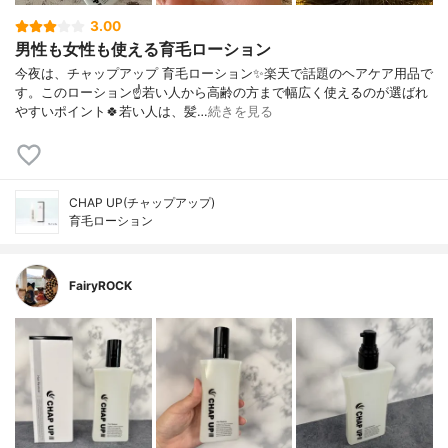
3.00
男性も女性も使える育毛ローション
今夜は、チャップアップ 育毛ローション✨楽天で話題のヘアケア用品で
す。このローション☝️若い人から高齢の方まで幅広く使えるのが選ばれ
やすいポイント🍀若い人は、髪…
続きを見る
CHAP UP(チャップアップ)
育毛ローション
FairyROCK