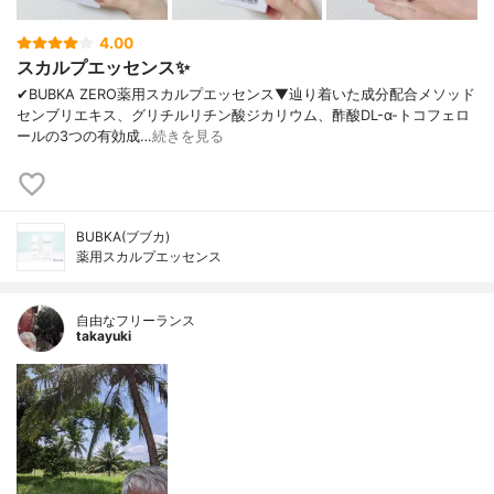
4.00
スカルプエッセンス✨
✔︎BUBKA ZERO薬用スカルプエッセンス▼辿り着いた成分配合メソッド
センブリエキス、グリチルリチン酸ジカリウム、酢酸DL-α-トコフェロ
ールの3つの有効成…
続きを見る
BUBKA(ブブカ)
薬用スカルプエッセンス
自由なフリーランス
takayuki