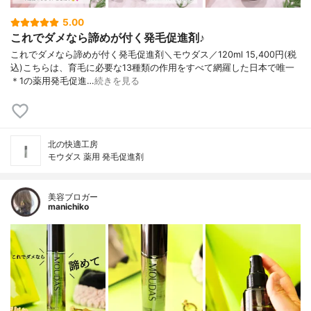
5.00
これでダメなら諦めが付く発毛促進剤♪
これでダメなら諦めが付く発毛促進剤＼モウダス／120ml 15,400円(税
込)こちらは、育毛に必要な13種類の作用をすべて網羅した日本で唯一
＊1の薬用発毛促進…
続きを見る
北の快適工房
モウダス 薬用 発毛促進剤
美容ブロガー
manichiko