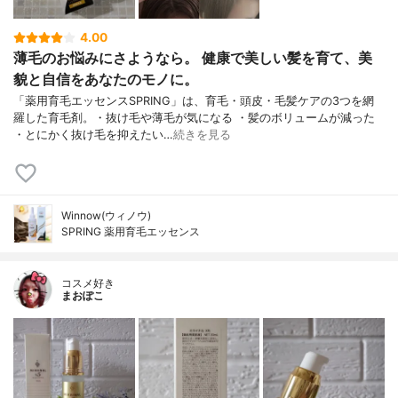
4.00
薄毛のお悩みにさようなら。 健康で美しい髪を育て、美
貌と自信をあなたのモノに。
「薬用育毛エッセンスSPRING」は、育毛・頭皮・毛髪ケアの3つを網
羅した育毛剤。・抜け毛や薄毛が気になる ・髪のボリュームが減った
・とにかく抜け毛を抑えたい…
続きを見る
Winnow(ウィノウ)
SPRING 薬用育毛エッセンス
コスメ好き
まおぽこ