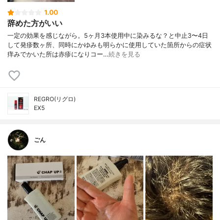
1.00
辞めた方がいい
一定の効果を感じながら。5ヶ月3本使用中に染みるな？と中止3〜4日
して発疹数ヶ所、同時にかゆみも明らかに使用していた箇所からの症状
痒みでかいた所は赤疹になりコー…
続きを見る
REGRO(リグロ)
EX5
ごん