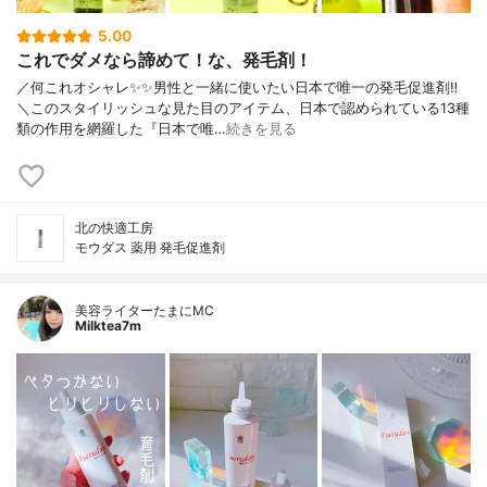
5.00
これでダメなら諦めて！な、発毛剤！
／何これオシャレ✨✨男性と一緒に使いたい日本で唯一の発毛促進剤‼︎
＼このスタイリッシュな見た目のアイテム、日本で認められている13種
類の作用を網羅した『日本で唯…
続きを見る
北の快適工房
モウダス 薬用 発毛促進剤
美容ライターたまにMC
Milktea7m