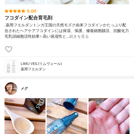
5.00
フコダイン配合育毛剤
.薬用フエルダントンガ王国の天然モズク由来フコダインかたっぷり配
合されたヘアケアフコダインには保湿、保護、修復細胞賊活、抗酸化力
毛乳頭細胞活性効果✨高い保湿性と…
続きを見る
LIMU VEIL(リムヴェール)
薬用フエルダン
メグ