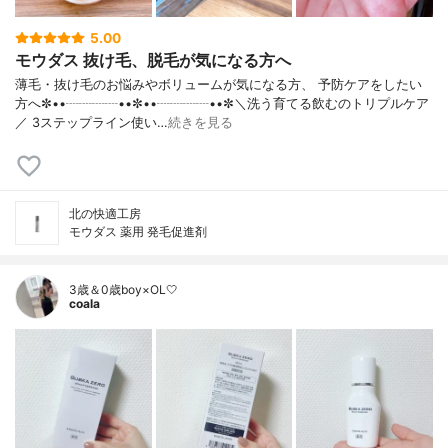
5.00
モウダス 抜け毛、脱毛が気になる方へ
薄毛・抜け毛のお悩みやボリュームが気になる方、 予防ケアをしたい
方へ✼••┈┈┈┈••✼••┈┈┈┈••✼＼洗う育てる飲むのトリプルケア
／ 3ステップライン使い…
続きを見る
北の快適工房
モウダス 薬用 発毛促進剤
3歳＆0歳boy×OL🤍
coala