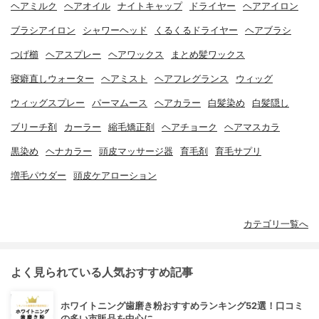
ヘアミルク
ヘアオイル
ナイトキャップ
ドライヤー
ヘアアイロン
ブラシアイロン
シャワーヘッド
くるくるドライヤー
ヘアブラシ
つげ櫛
ヘアスプレー
ヘアワックス
まとめ髪ワックス
寝癖直しウォーター
ヘアミスト
ヘアフレグランス
ウィッグ
ウィッグスプレー
パーマムース
ヘアカラー
白髪染め
白髪隠し
ブリーチ剤
カーラー
縮毛矯正剤
ヘアチョーク
ヘアマスカラ
黒染め
ヘナカラー
頭皮マッサージ器
育毛剤
育毛サプリ
増毛パウダー
頭皮ケアローション
カテゴリ一覧へ
よく見られている人気おすすめ記事
ホワイトニング歯磨き粉おすすめランキング52選！口コミ
の多い市販品を中心に