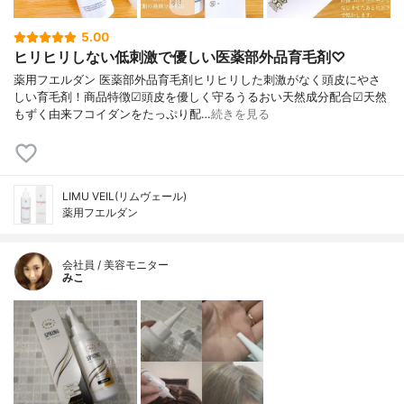
5.00
ヒリヒリしない低刺激で優しい医薬部外品育毛剤♡
薬用フエルダン 医薬部外品育毛剤ヒリヒリした刺激がなく頭皮にやさ
しい育毛剤！商品特徴☑頭皮を優しく守るうるおい天然成分配合☑天然
もずく由来フコイダンをたっぷり配…
続きを見る
LIMU VEIL(リムヴェール)
薬用フエルダン
会社員 / 美容モニター
みこ