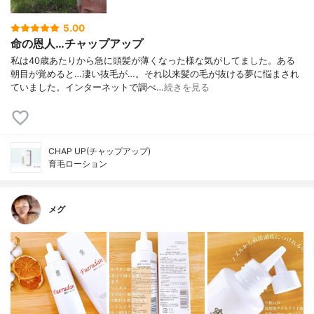
5.00
命の恩人…チャップアップ
私は40歳あたりから急に頭髪が薄くなった様な気がしてました。ある
朝目が覚めると…凄い抜毛が…。それ以来髪の毛が抜ける夢に悩まされ
ていました。インターネットで調べ…
続きを見る
CHAP UP(チャップアップ)
育毛ローション
メグ