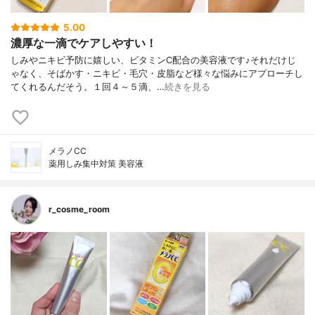
5.00
濃厚な一滴でケアしやすい！
しみやニキビ予防に嬉しい、ビタミンC配合の美容液です♪それだけじ
ゃなく、そばかす・ニキビ・毛穴・皮脂など様々な悩みにアプローチし
てくれるんだそう。１回４～５滴、…
続きを見る
メラノCC
薬用しみ集中対策 美容液
r_cosme_room