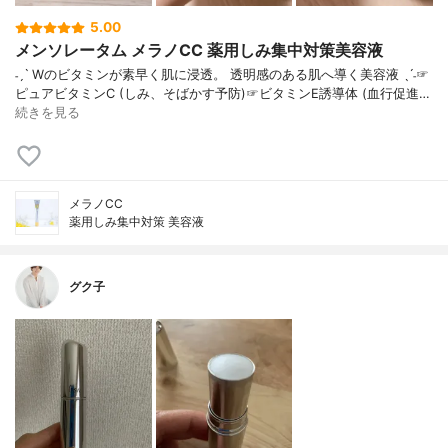
5.00
メンソレータム メラノCC 薬用しみ集中対策美容液
˗ˏˋ Wのビタミンが素早く肌に浸透。 透明感のある肌へ導く美容液 ˎˊ˗☞
ピュアビタミンC (しみ、そばかす予防)☞ビタミンE誘導体 (血行促進…
続きを見る
メラノCC
薬用しみ集中対策 美容液
グク子