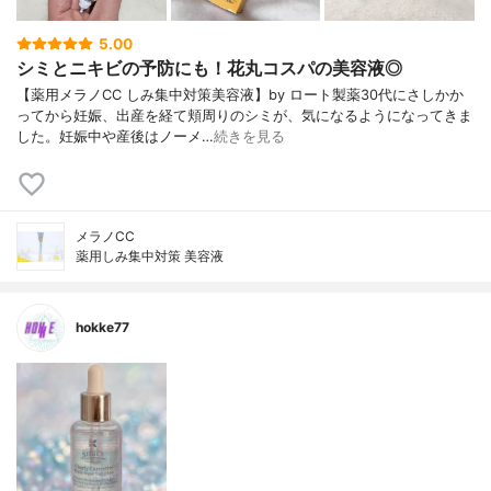
5.00
シミとニキビの予防にも！花丸コスパの美容液◎
【薬用メラノCC しみ集中対策美容液】by ロート製薬30代にさしかか
ってから妊娠、出産を経て頬周りのシミが、気になるようになってきま
した。妊娠中や産後はノーメ…
続きを見る
メラノCC
薬用しみ集中対策 美容液
hokke77