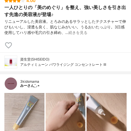
4.00
一人ひとりの「美のめぐり」を整え、強い美しさを引き出
す先進の美容液が登場♪
リニューアルした美容液。とろみのあるサラッとしたテクスチャーで伸
びもいいし、浸透も良く、肌なじみがいい。うるおいたっぷり。3日感
使用してハリ感や毛穴の引き締め、…
続きを見る
資生堂(SHISEIDO)
アルティミューン パワライジング コンセントレート III
3kidsmama
みーさん¨̮⸝⋆