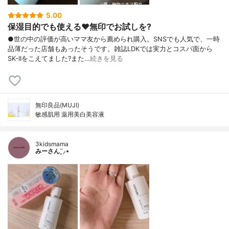
5.00
保湿目的でも使える♥️無印でお試しを?
●世の中の評価が高いママ友から薦められ購入。SNSでも人気で、一時
品薄だった店舗もあったそうです。雑誌LDKでは実力とコスパ面から
SK-IIをこえてました?また…
続きを見る
無印良品(MUJI)
敏感肌用 薬用美白美容液
3kidsmama
みーさん¨̮⸝⋆