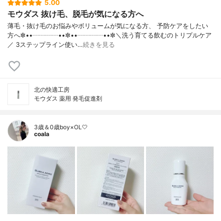
5.00
モウダス 抜け毛、脱毛が気になる方へ
薄毛・抜け毛のお悩みやボリュームが気になる方、 予防ケアをしたい
方へ✼••┈┈┈┈••✼••┈┈┈┈••✼＼洗う育てる飲むのトリプルケア
／ 3ステップライン使い…
続きを見る
北の快適工房
モウダス 薬用 発毛促進剤
3歳＆0歳boy×OL🤍
coala