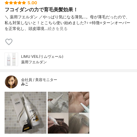
5.00
フコイダンの力で育毛美髪効果！
＼ 薬用フエルダン ／やっぱり気になる薄気…。母が薄毛だったので、
私も対策しないと！とこちら使い始めました?‍♀️⭐️特徴⭐️ターンオーバー
を正常化し、頭皮環境…
続きを見る
LIMU VEIL(リムヴェール)
薬用フエルダン
会社員 / 美容モニター
みこ