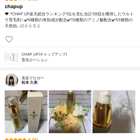
chapup
❤︎.*CHAP UP⁡楽天総合ランキング1位を含む合計39冠を獲得したウルト
ラ育毛剤✨⁡✔️6種類の有効成分配合✔️15種類のアミノ酸配合✔️55種類の
天然由…
続きを見る
CHAP UP(チャップアップ)
育毛ローション
美容ブロガー
松本 久美
5.00