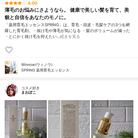
4.00
薄毛のお悩みにさようなら。 健康で美しい髪を育て、美
貌と自信をあなたのモノに。
「薬用育毛エッセンスSPRING」は、育毛・頭皮・毛髪ケアの3つを網
羅した育毛剤。・抜け毛や薄毛が気になる ・髪のボリュームが減った
・とにかく抜け毛を抑えたい…
続きを見る
Winnow(ウィノウ)
SPRING 薬用育毛エッセンス
コスメ好き
まおぽこ