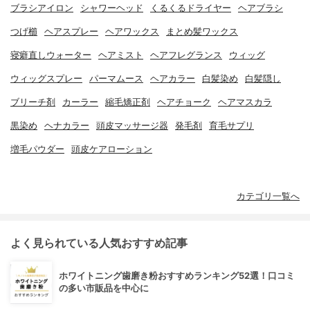
ブラシアイロン
シャワーヘッド
くるくるドライヤー
ヘアブラシ
つげ櫛
ヘアスプレー
ヘアワックス
まとめ髪ワックス
寝癖直しウォーター
ヘアミスト
ヘアフレグランス
ウィッグ
ウィッグスプレー
パーマムース
ヘアカラー
白髪染め
白髪隠し
ブリーチ剤
カーラー
縮毛矯正剤
ヘアチョーク
ヘアマスカラ
黒染め
ヘナカラー
頭皮マッサージ器
発毛剤
育毛サプリ
増毛パウダー
頭皮ケアローション
カテゴリ一覧へ
よく見られている人気おすすめ記事
ホワイトニング歯磨き粉おすすめランキング52選！口コミ
の多い市販品を中心に