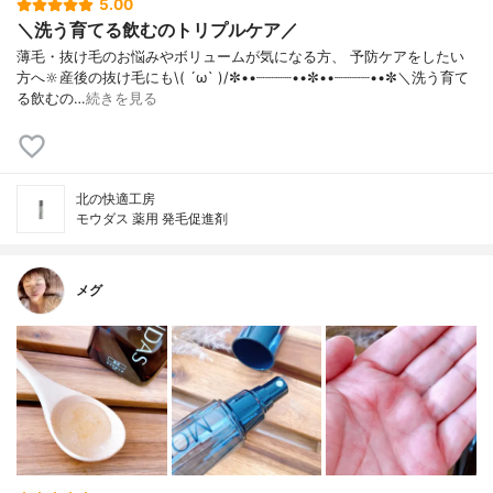
5.00
＼洗う育てる飲むのトリプルケア／
薄毛・抜け毛のお悩みやボリュームが気になる方、 予防ケアをしたい
方へ🔆産後の抜け毛にも\( ´ω` )/✼••┈┈┈┈••✼••┈┈┈┈••✼＼洗う育て
る飲むの…
続きを見る
北の快適工房
モウダス 薬用 発毛促進剤
メグ