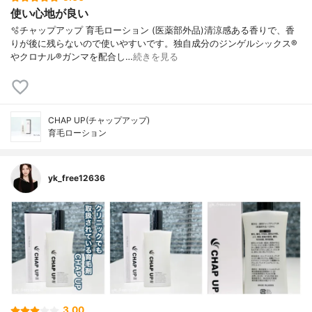
使い心地が良い
🫧チャップアップ 育毛ローション (医薬部外品)清涼感ある香りで、香
りが後に残らないので使いやすいです。独自成分のジンゲルシックス®
やクロナル®ガンマを配合し…
続きを見る
CHAP UP(チャップアップ)
育毛ローション
yk_free12636
3.00