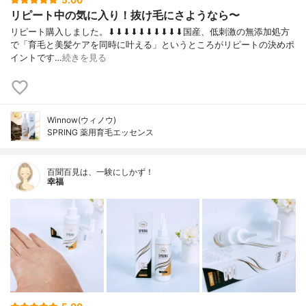
5.00
リピート中の気に入り！抜け毛にさようなら〜
リピート購入しました。⬇︎⬇︎⬇︎⬇︎⬇︎⬇︎⬇︎⬇︎⬇︎⬇︎国産、低刺激の無添加処方
で「育毛と美髪ケアを同時に叶える」というところがリピートの決めポ
イントです…
続きを見る
Winnow(ウィノウ)
SPRING 薬用育毛エッセンス
百聞百見は、一験にしかず！
幸福