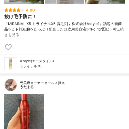
4.00
抜け毛予防に！
『MIRAINAL X5 ミライナルX5 育毛剤 / 株式会社Astyle?』話題の新商
品✨ヒト幹細胞をたっぷり配合した頭皮用美容液✨?Point?1️⃣ヒト幹…
続
きを見る
A style(エースタイル)
ミライナル X5
元美容メーカーセールス担当
うたまる