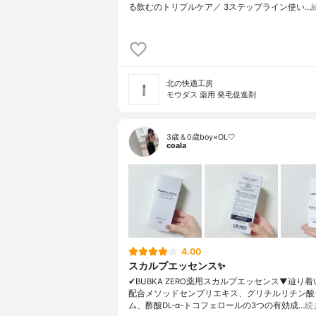
る飲むのトリプルケア／ 3ステップライン使い…
北の快適工房
モウダス 薬用 発毛促進剤
3歳＆0歳boy×OL🤍
coala
4.00
スカルプエッセンス✨
✔︎BUBKA ZERO薬用スカルプエッセンス▼辿り
配合メソッドセンブリエキス、グリチルリチン酸
ム、酢酸DL-α-トコフェロールの3つの有効成…
続