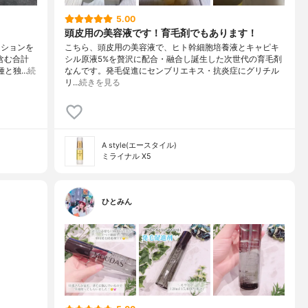
5.00
頭皮用の美容液です！育毛剤でもあります！
ーションを
こちら、頭皮用の美容液で、ヒト幹細胞培養液とキャピキ
含む合計
シル原液5%を贅沢に配合・融合し誕生した次世代の育毛剤
種と独…
続
なんです。発毛促進にセンブリエキス・抗炎症にグリチル
リ…
続きを見る
A style(エースタイル)
ミライナル X5
ひとみん