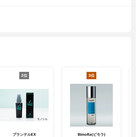
2位
3位
プランテルEX
BimoRa(ビモラ)