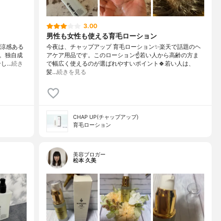
3.00
男性も女性も使える育毛ローション
清涼感ある
今夜は、チャップアップ 育毛ローション✨楽天で話題のヘ
。独自成
アケア用品です。このローション☝️若い人から高齢の方ま
し…
続き
で幅広く使えるのが選ばれやすいポイント🍀若い人は、
髪…
続きを見る
CHAP UP(チャップアップ)
育毛ローション
美容ブロガー
松本 久美