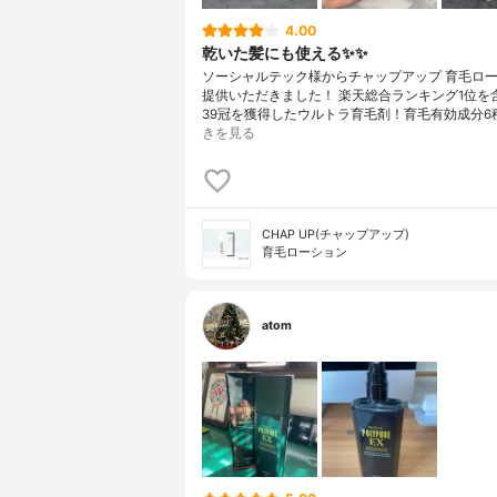
4.00
乾いた髪にも使える✨✨
ソーシャルテック様からチャップアップ 育毛ロ
提供いただきました！ 楽天総合ランキング1位を
39冠を獲得したウルトラ育毛剤！育毛有効成分6
きを見る
CHAP UP(チャップアップ)
育毛ローション
atom