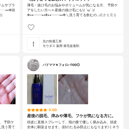
✼リムサプラ
薄毛・抜け毛のお悩みやボリュームが気になる方、 予防ケ
┈┈••✼頭
アをしたい方へ🔆産後の抜け毛にも\( ´ω` )/
る
✼••┈┈┈┈••✼••┈┈┈┈••✼＼洗う育てる飲むの…
続きを見る
北の快適工房
モウダス 薬用 発毛促進剤
バドママ★フォロバ100◎
5.00
産後の脱毛、痒みや薄毛、フケが気になる方に。
、 予防ケ
頭皮に直接スプレーして、指の腹で優しく揉み込み、頭皮
✼＼洗う育て
全体に馴染ませます。(顔のたるみ防止にもなります)ミネラ