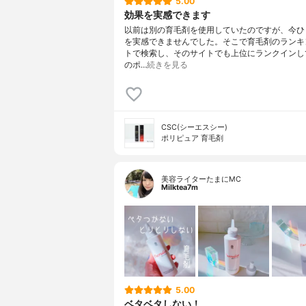
5.00
効果を実感できます
以前は別の育毛剤を使用していたのですが、今ひ
を実感できませんでした。そこで育毛剤のランキ
トで検索し、そのサイトでも上位にランクインし
のポ…
続きを見る
CSC(シーエスシー)
ポリピュア 育毛剤
美容ライターたまにMC
Milktea7m
5.00
ベタベタしない！