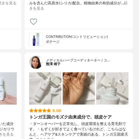
続きを見る
ルを含んだ高原水(シリカ)配合。植物由来の有効成分が…
続
きを見る
CONTRIBUTION(コントリビューション)
ボテージ
メディカルハーブコーディネーター / コ…
熊澤 靖子
5.00
トンガ王国のモズク由来成分で、頭皮ケア
着いた成分
・ターンオーバーを正常化し、頭皮環境を整える育毛剤で
ジカリウ
す。・もずくが好きでよく食べているけれど、こちらはな
きを見る
んと、ヘアケア&スキンケアで実績のある、トンガ王国産天