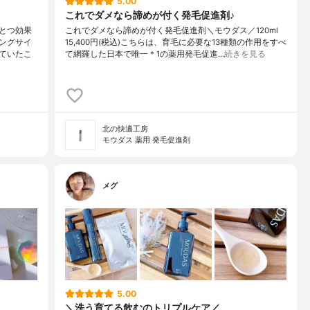
5.00
これでダメなら諦めが付く発毛促進剤♪
とつ効果
これでダメなら諦めが付く発毛促進剤＼モウダス／120ml
ングサイ
15,400円(税込)こちらは、育毛に必要な13種類の作用をすべ
ていたこ
て網羅した日本で唯一＊1の薬用発毛促進…
続きを見る
北の快適工房
モウダス 薬用 発毛促進剤
メグ
5.00
＼洗う育てる飲むのトリプルケア／