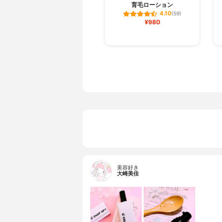
育毛ローション
4.10
(59)
¥980
美容好き
大崎美佳