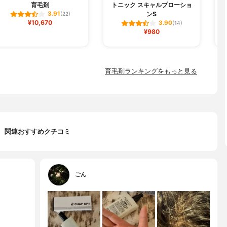
育毛剤
トニック スキャルプローショ
ンS
3.91
(22)
¥10,670
3.90
(14)
¥980
育毛剤ランキングをもっと見る
関連おすすめクチコミ
ごん