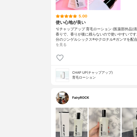
5.00
使い心地が良い
🫧チャップアップ 育毛ローション (医薬部外品)
香りで、香りが後に残らないので使いやすいです
分のジンゲルシックス®やクロナル®ガンマを配合
を見る
CHAP UP(チャップアップ)
育毛ローション
FairyROCK