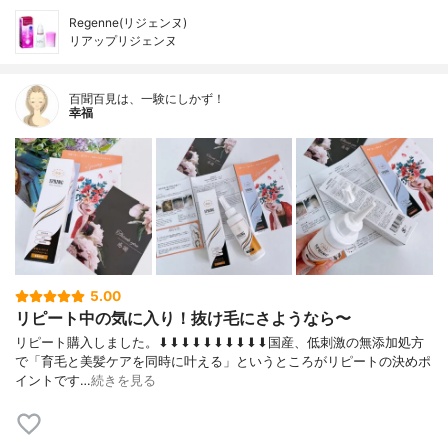
Regenne(リジェンヌ)
リアップリジェンヌ
百聞百見は、一験にしかず！
幸福
5.00
リピート中の気に入り！抜け毛にさようなら〜
リピート購入しました。⬇︎⬇︎⬇︎⬇︎⬇︎⬇︎⬇︎⬇︎⬇︎⬇︎国産、低刺激の無添加処方
で「育毛と美髪ケアを同時に叶える」というところがリピートの決めポ
イントです…
続きを見る