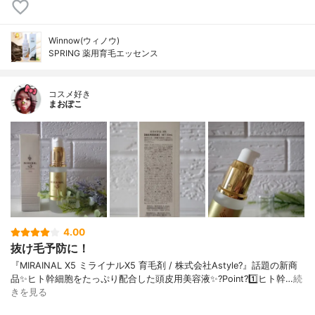
Winnow(ウィノウ)
SPRING 薬用育毛エッセンス
コスメ好き
まおぽこ
4.00
抜け毛予防に！
『MIRAINAL X5 ミライナルX5 育毛剤 / 株式会社Astyle?』話題の新商
品✨ヒト幹細胞をたっぷり配合した頭皮用美容液✨?Point?1️⃣ヒト幹…
続
きを見る