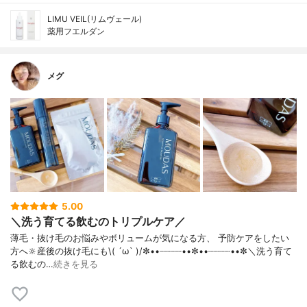
LIMU VEIL(リムヴェール)
薬用フエルダン
メグ
5.00
＼洗う育てる飲むのトリプルケア／
薄毛・抜け毛のお悩みやボリュームが気になる方、 予防ケアをしたい
方へ🔆産後の抜け毛にも\( ´ω` )/✼••┈┈┈┈••✼••┈┈┈┈••✼＼洗う育て
る飲むの…
続きを見る