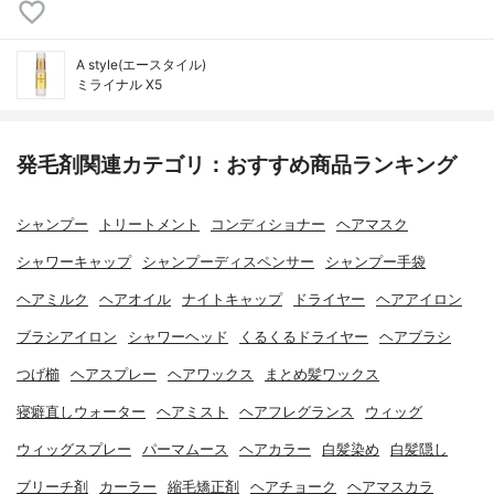
A style(エースタイル)
ミライナル X5
発毛剤関連カテゴリ：おすすめ商品ランキング
シャンプー
トリートメント
コンディショナー
ヘアマスク
シャワーキャップ
シャンプーディスペンサー
シャンプー手袋
ヘアミルク
ヘアオイル
ナイトキャップ
ドライヤー
ヘアアイロン
ブラシアイロン
シャワーヘッド
くるくるドライヤー
ヘアブラシ
つげ櫛
ヘアスプレー
ヘアワックス
まとめ髪ワックス
寝癖直しウォーター
ヘアミスト
ヘアフレグランス
ウィッグ
ウィッグスプレー
パーマムース
ヘアカラー
白髪染め
白髪隠し
ブリーチ剤
カーラー
縮毛矯正剤
ヘアチョーク
ヘアマスカラ