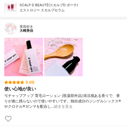
SCALP D BEAUTÉ(スカルプD ボーテ)
エストロジー スカルプセラム
美容好き
大崎美佳
5.00
使い心地が良い
🫧チャップアップ 育毛ローション (医薬部外品)清涼感ある香りで、香
りが後に残らないので使いやすいです。独自成分のジンゲルシックス®
やクロナル®ガンマを配合し…
続きを見る