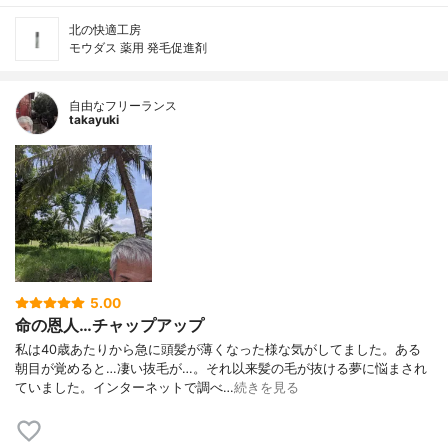
北の快適工房
モウダス 薬用 発毛促進剤
自由なフリーランス
takayuki
5.00
命の恩人…チャップアップ
私は40歳あたりから急に頭髪が薄くなった様な気がしてました。ある
朝目が覚めると…凄い抜毛が…。それ以来髪の毛が抜ける夢に悩まされ
ていました。インターネットで調べ…
続きを見る