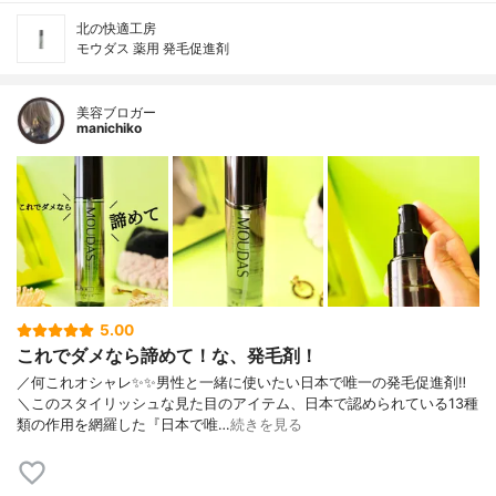
北の快適工房
モウダス 薬用 発毛促進剤
美容ブロガー
manichiko
5.00
これでダメなら諦めて！な、発毛剤！
／何これオシャレ✨✨男性と一緒に使いたい日本で唯一の発毛促進剤‼︎
＼このスタイリッシュな見た目のアイテム、日本で認められている13種
類の作用を網羅した『日本で唯…
続きを見る