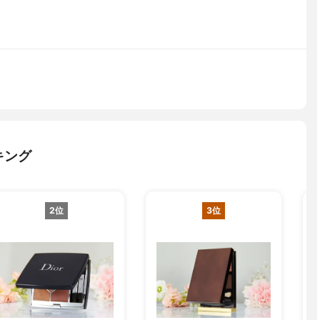
キング
2位
3位