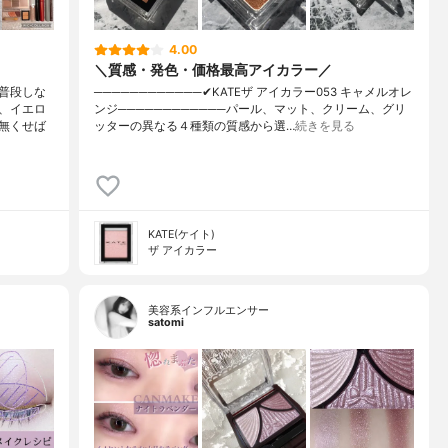
4.00
＼質感・発色・価格最高アイカラー／
普段しな
────────────✔︎KATEザ アイカラー053 キャメルオレ
、イエロ
ンジ────────────パール、マット、クリーム、グリ
無くせば
ッターの異なる４種類の質感から選…
続きを見る
KATE(ケイト)
ザ アイカラー
美容系インフルエンサー
satomi