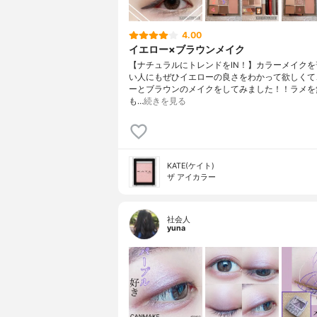
4.00
イエロー×ブラウンメイク
【ナチュラルにトレンドをIN！】カラーメイクを
い人にもぜひイエローの良さをわかって欲しくて
ーとブラウンのメイクをしてみました！！ラメを
も…
続きを見る
KATE(ケイト)
ザ アイカラー
社会人
yuna