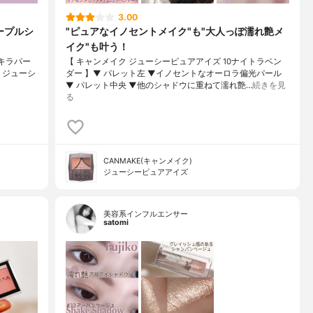
3.00
ープルシ
"ピュアなイノセントメイク"も"大人っぽ濡れ艶メ
イク"も叶う！
キラパー
【 キャンメイク ジューシーピュアアイズ 10ナイトラベン
AKE ジューシ
ダー 】▼ パレット左 ▼イノセントなオーロラ偏光パール
▼ パレット中央 ▼他のシャドウに重ねて濡れ艶…
続きを見
る
CANMAKE(キャンメイク)
ジューシーピュアアイズ
美容系インフルエンサー
satomi