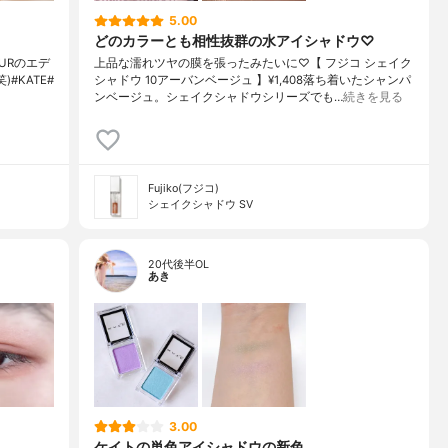
5.00
どのカラーとも相性抜群の水アイシャドウ♡
URのエデ
上品な濡れツヤの膜を張ったみたいに♡【 フジコ シェイク
#KATE#
シャドウ 10アーバンベージュ 】¥1,408落ち着いたシャンパ
ンベージュ。シェイクシャドウシリーズでも…
続きを見る
Fujiko(フジコ)
シェイクシャドウ SV
20代後半OL
あき
3.00
ケイトの単色アイシャドウの新色