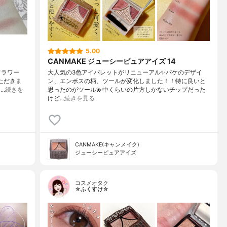
5.00
CANMAKE ジューシーピュアアイズ 14
フラワー
大人気の3色アイパレットがリニューアル✨パケのデザイ
ただきま
ン、エンボスの柄、ツールが変化しました！！特に良いと
…
続きを
思ったのがツール💫中くらいの片方しかないチップだった
けど…
続きを見る
CANMAKE(キャンメイク)
ジューシーピュアアイズ
コスメオタク
☆ふくすけ☆