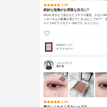
5.00
絶妙な塩梅がお洒落な目元に?
SPUR.JPさんで見かけたコチラ♡最近、かなりSP
ィターさんの影響を受けている わたしです(^^ゞ(笑)
ケイト#ザアイカラー 058ブラ…
続きを見る
KATE(ケイト)
ザ アイカラー
コスメマニア
あひる
5.00
春のふんわりくすみシャドウ