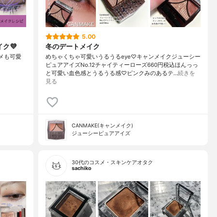
5.00
ク💜
冬のデートメイク
ラメも可愛
めちゃくちゃ可愛いうるうるeye♡キャンメイクジューシー
ピュアアイズNo.12チャイティーローズ660円税込ほんっっ
と可愛い血色感とうるうる感♡ピンクみのあるテ…
続きを
見る
CANMAKE(キャンメイク)
ジューシーピュアアイズ
30代のコスメ・スキンケアオタク
sachiko