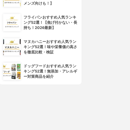
メンズ向けも！】
DECORTÉ(コスメデコルテ)
SUQQU(スック)
アイグロウ ジェム スキンシャ
デザイニング カラー アイズ
フライパンおすすめ人気ランキ
ドウ
3.97
(55)
ング52選！【焦げ付かない・長
¥7,480
3.97
(72)
持ち！2026最新】
¥2,970
マヌカハニーおすすめ人気ラン
キング52選！味や栄養価の高さ
を徹底比較・検証
ドッグフードおすすめ人気ラン
キング52選！無添加・アレルギ
ー対策商品を紹介