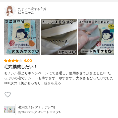
たまに出没する主婦
にゃにゃこ
4.00
毛穴撲滅したい！
モノシル様よりキャンペーンにて当選し、使用させて頂きました🙇‍♀️た
っぷりの液で、シートも薄すぎず、厚すぎず、大きさもぴったりでした
🙆🏻‍♀️次の日肌がもっちり…
続きを見る
毛穴撫子(ケアナナデシコ)
お米のマスク <シートマスク>