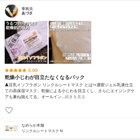
事務員
あづさ
5.00
乾燥小じわが目立たなくなるパック
👤豆乳イソフラボン リンクルシートマスク とは↳濃密ジェル乳液仕立
ての高保湿マスク。乾燥による小じわを目立くし、さらにエイジングケ
アも兼ね揃えてる。オールイン…
続きを見る
なめらか本舗
リンクルシートマスク N