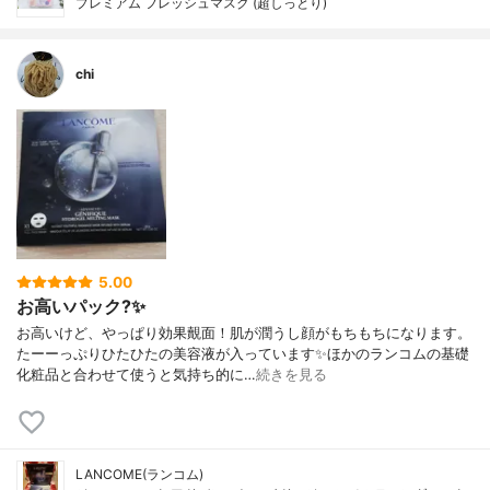
プレミアム フレッシュマスク (超しっとり)
chi
5.00
お高いパック?✨
お高いけど、やっぱり効果覿面！肌が潤うし顔がもちもちになります。
たーーっぷりひたひたの美容液が入っています✨ほかのランコムの基礎
化粧品と合わせて使うと気持ち的に…
続きを見る
LANCOME(ランコム)