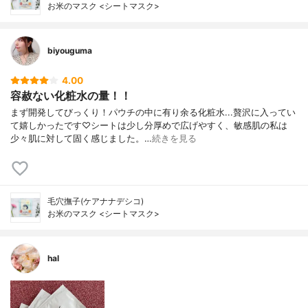
お米のマスク <シートマスク>
biyouguma
4.00
容赦ない化粧水の量！！
まず開発してびっくり！パウチの中に有り余る化粧水...贅沢に入ってい
て嬉しかったです♡シートは少し分厚めで広げやすく、敏感肌の私は
少々肌に対して固く感じました。…
続きを見る
毛穴撫子(ケアナナデシコ)
お米のマスク <シートマスク>
hal