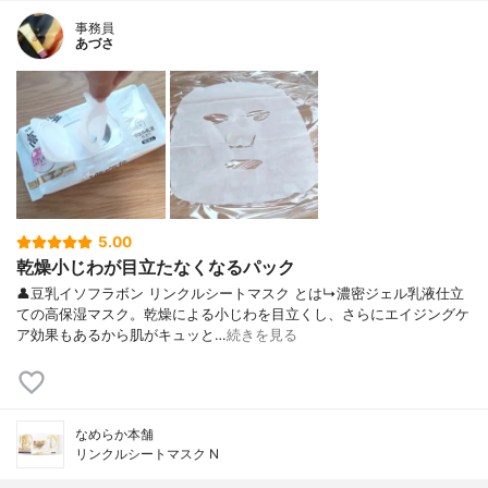
事務員
あづさ
5.00
乾燥小じわが目立たなくなるパック
👤豆乳イソフラボン リンクルシートマスク とは↳濃密ジェル乳液仕立
ての高保湿マスク。乾燥による小じわを目立くし、さらにエイジングケ
ア効果もあるから肌がキュッと…
続きを見る
なめらか本舗
リンクルシートマスク N