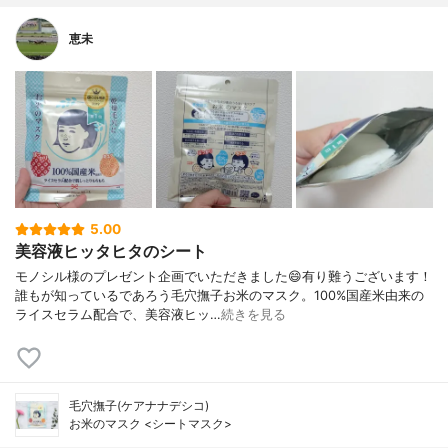
恵未
5.00
美容液ヒッタヒタのシート
モノシル様のプレゼント企画でいただきました😄有り難うございます！
誰もが知っているであろう毛穴撫子お米のマスク。100%国産米由来の
ライスセラム配合で、美容液ヒッ…
続きを見る
毛穴撫子(ケアナナデシコ)
お米のマスク <シートマスク>