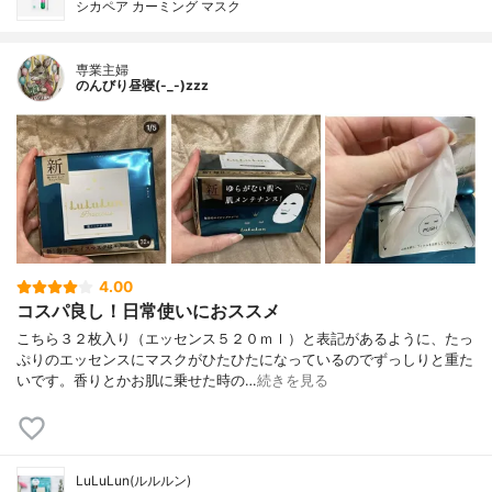
シカペア カーミング マスク
専業主婦
のんびり昼寝(-_-)zzz
4.00
コスパ良し！日常使いにおススメ
こちら３２枚入り（エッセンス５２０ｍｌ）と表記があるように、たっ
ぷりのエッセンスにマスクがひたひたになっているのでずっしりと重た
いです。香りとかお肌に乗せた時の…
続きを見る
LuLuLun(ルルルン)