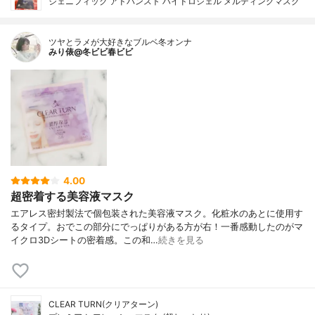
ジェニフィック アドバンスト ハイドロジェル メルティングマスク
ツヤとラメが大好きなブルベ冬オンナ
みり俵@冬ビビ春ビビ
4.00
超密着する美容液マスク
エアレス密封製法で個包装された美容液マスク。化粧水のあとに使用す
るタイプ。おでこの部分にでっぱりがある方が右！一番感動したのがマ
イクロ3Dシートの密着感。この和…
続きを見る
CLEAR TURN(クリアターン)