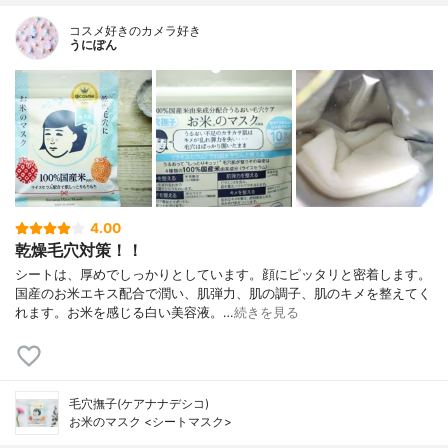
コスメ好きのカメラ好き
うにぽん
4.00
乾燥毛穴対策！！
シートは、厚めでしっかりとしています。顔にピッタリと密着します。
国産のお米エキス配合で潤い、肌弾力、肌の調子、肌のキメを整えてく
れます。お米を感じる白い美容液。…
続きを見る
毛穴撫子(ケアナナデシコ)
お米のマスク <シートマスク>