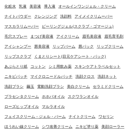
化粧水
乳液
美容液
導入液
オールインワンジェル・クリーム
ナイトパウダー
クレンジング
洗顔料
アイメイクリムーバー
マスカラリムーバー
ピーリングジェル(スクラブ・ゴマージュ)
毛穴スプレー
まつげ美容液
アイクリーム
眉毛美容液
眉毛育毛剤
アイシャンプー
唇美容液
リップバーム
唇パック
リップクリーム
リップスクラブ
くまとりシート(目元ケアシート・パック)
あぶらとり紙
コットン
シミ用飲み薬
スキンケアトラベルセット
ニキビパッチ
マイクロニードルパッチ
洗顔クロス
洗顔ネット
洗顔ブラシ
繭玉
電動洗顔ブラシ
美白クリーム
セラミドクリーム
プラセンタクリーム
ホホバオイル
スクワランオイル
ローズヒップオイル
マルラオイル
フェイスクリーム・ジェル・バーム
ナイトクリーム
ワセリン
ほうれい線クリーム
シワ改善クリーム
ニキビ塗り薬
美顔ローラー