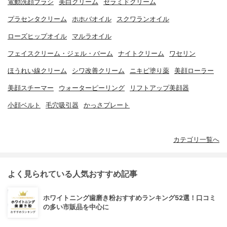
電動洗顔ブラシ
美白クリーム
セラミドクリーム
プラセンタクリーム
ホホバオイル
スクワランオイル
ローズヒップオイル
マルラオイル
フェイスクリーム・ジェル・バーム
ナイトクリーム
ワセリン
ほうれい線クリーム
シワ改善クリーム
ニキビ塗り薬
美顔ローラー
美顔スチーマー
ウォーターピーリング
リフトアップ美顔器
小顔ベルト
毛穴吸引器
かっさプレート
カテゴリ一覧へ
よく見られている人気おすすめ記事
ホワイトニング歯磨き粉おすすめランキング52選！口コミ
の多い市販品を中心に