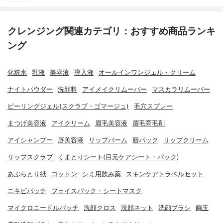
クレンジング関連カテゴリ：おすすめ商品ランキ
ング
化粧水
乳液
美容液
導入液
オールインワンジェル・クリーム
ナイトパウダー
洗顔料
アイメイクリムーバー
マスカラリムーバー
ピーリングジェル(スクラブ・ゴマージュ)
毛穴スプレー
まつげ美容液
アイクリーム
眉毛美容液
眉毛育毛剤
アイシャンプー
唇美容液
リップバーム
唇パック
リップクリーム
リップスクラブ
くまとりシート(目元ケアシート・パック)
あぶらとり紙
コットン
シミ用飲み薬
スキンケアトラベルセット
ニキビパッチ
フェイスパック・シートマスク
マイクロニードルパッチ
洗顔クロス
洗顔ネット
洗顔ブラシ
繭玉