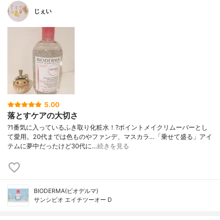
じぇい
5.00
落とすケアの大切さ
?1番気に入っているふき取り化粧水！?ポイントメイクリムーバーとし
て愛用。20代までは色ものやファンデ、マスカラ…「乗せて盛る」アイ
テムに夢中だったけど30代に…
続きを見る
BIODERMA(ビオデルマ)
サンシビオ エイチツーオー D