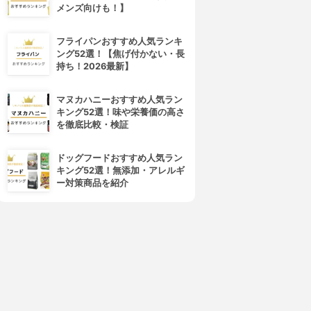
メンズ向けも！】
フライパンおすすめ人気ランキ
ング52選！【焦げ付かない・長
4位
5位
持ち！2026最新】
マヌカハニーおすすめ人気ラン
キング52選！味や栄養価の高さ
を徹底比較・検証
ドッグフードおすすめ人気ラン
キング52選！無添加・アレルギ
ー対策商品を紹介
フレイスラボ
LANCOME(ランコム)
レイスラボ FLAIS LABO ホ
ジェニフィック アルティメ セ
ワイト VC セラム
ラム
3.99
3.98
(54)
¥3,278
¥17,820