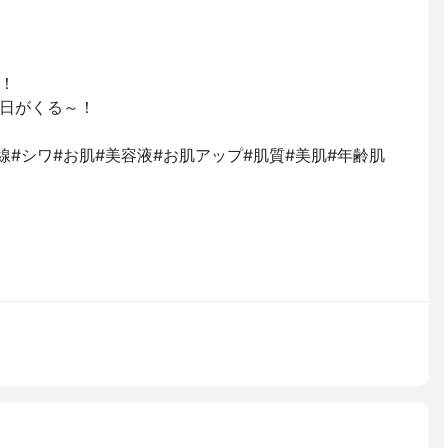
！
日がくる～！
い線#シワ#お肌#美容液#お肌アップ#肌質#美肌#年齢肌