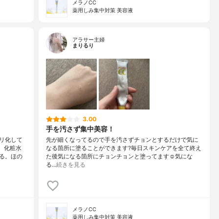
メラノCC
薬用しみ集中対策 美容液
アラサー主婦
まりるり
3.00
手を汚さず集中美容！
リ化して
先が細くなってるので手を汚さずチョンとするだけで気に
、化粧水
なる箇所に塗ることができます?毎日スキンケアを全て終え
る。ほの
た後気になる箇所にチョンチョンと塗ってます☺️気にな
る…
続きを見る
メラノCC
薬用しみ集中対策 美容液