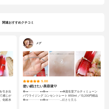
関連おすすめクチコミ
メグ
5.00
使い続けたい美容液♡
を引き出
✼••┈┈┈┈••✼••┈┈┈┈••✼資生堂アルティミューン
て感じが
パワライジング コンセントレート Ⅲ50ml ／13,200円税込
、化粧水
✼••┈┈┈┈••✼••┈┈┈┈…
続きを見る