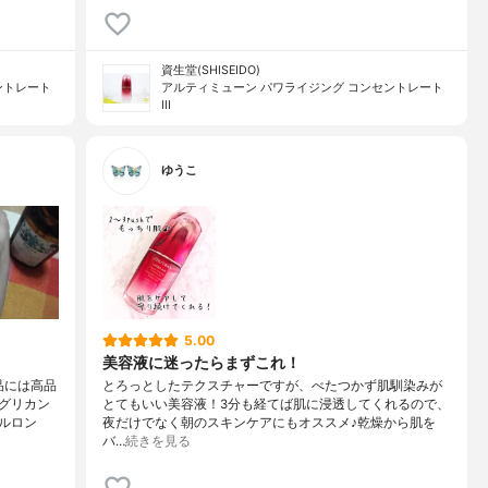
資生堂(SHISEIDO)
ントレート
アルティミューン パワライジング コンセントレート
III
ゆうこ
5.00
美容液に迷ったらまずこれ！
品には高品
とろっとしたテクスチャーですが、べたつかず肌馴染みが
グリカン
とてもいい美容液！3分も経てば肌に浸透してくれるので、
ルロン
夜だけでなく朝のスキンケアにもオススメ♪乾燥から肌を
バ…
続きを見る