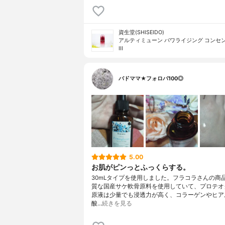
資生堂(SHISEIDO)
アルティミューン パワライジング コンセ
III
バドママ★フォロバ100◎
5.00
お肌がピンっとふっくらする。
30mLタイプを使用しました。フラコラさんの商
質な国産サケ軟骨原料を使用していて、プロテオ
原液は少量でも浸透力が高く、コラーゲンやヒア
酸…
続きを見る