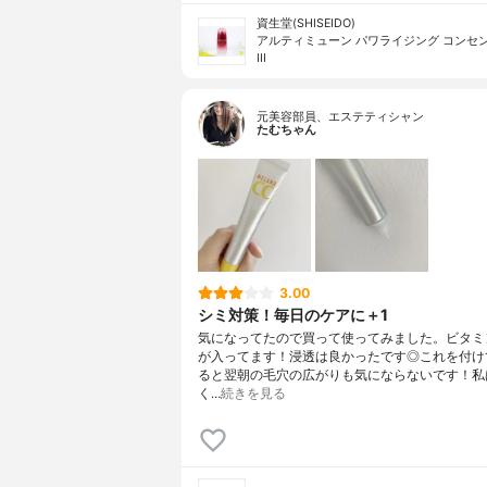
資生堂(SHISEIDO)
アルティミューン パワライジング コンセ
III
元美容部員、エステティシャン
たむちゃん
3.00
シミ対策！毎日のケアに＋1
気になってたので買って使ってみました。ビタミ
が入ってます！浸透は良かったです◎これを付け
ると翌朝の毛穴の広がりも気にならないです！私
く…
続きを見る