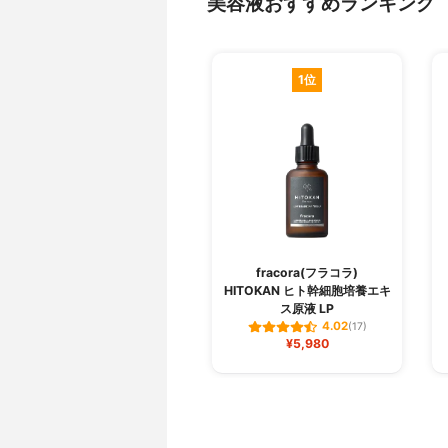
美容液おすすめランキング
1位
fracora(フラコラ)
HITOKAN ヒト幹細胞培養エキ
ス原液 LP
4.02
(17)
¥5,980