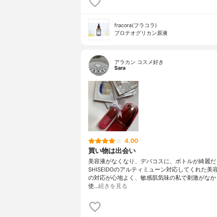
fracora(フラコラ)
プロテオグリカン原液
アラカン コスメ好き
Sara
4.00
買い物は出会い
美容液がなくなり、デバコスに、ボトルが綺麗だ
SHISEIDOのアルティミューン対応してくれた美
の対応が心地よく、敏感肌気味の私で刺激がなか
使…
続きを見る