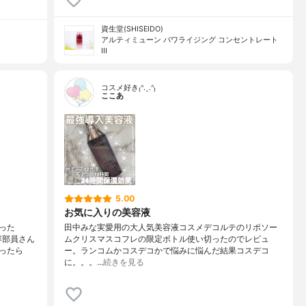
資生堂(SHISEIDO)
アルティミューン パワライジング コンセントレート
III
コスメ好き₍ᐢ.ˬ.ᐢ₎
ここあ
5.00
お気に入りの美容液
った
田中みな実愛用の大人気美容液コスメデコルテのリポソー
容部員さん
ムクリスマスコフレの限定ボトル使い切ったのでレビュ
ったら
ー。ランコムかコスデコかで悩みに悩んだ結果コスデコ
に。。。…
続きを見る