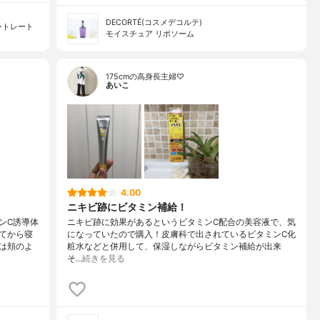
DECORTÉ(コスメデコルテ)
ントレート
モイスチュア リポソーム
175cmの高身長主婦♡
あいこ
4.00
ニキビ跡にビタミン補給！
ンC誘導体
ニキビ跡に効果があるというビタミンC配合の美容液で、気
てから寝
になっていたので購入！皮膚科で出されているビタミンC化
は頬のよ
粧水などと併用して、保湿しながらビタミン補給が出来
そ…
続きを見る