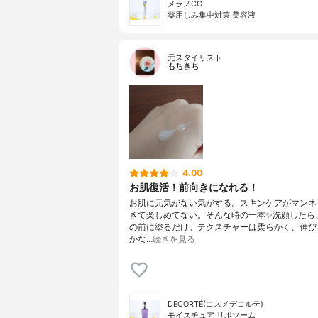
メラノCC
薬用しみ集中対策 美容液
元スタイリスト
もちきち
4.00
お肌復活！前向きになれる！
お肌に元気がない気がする。スキンケアがマンネ
きて楽しめてない。そんな時の一本✨洗顔したら
の前に塗るだけ。テクスチャーは柔らかく、伸び
かな…
続きを見る
DECORTÉ(コスメデコルテ)
モイスチュア リポソーム