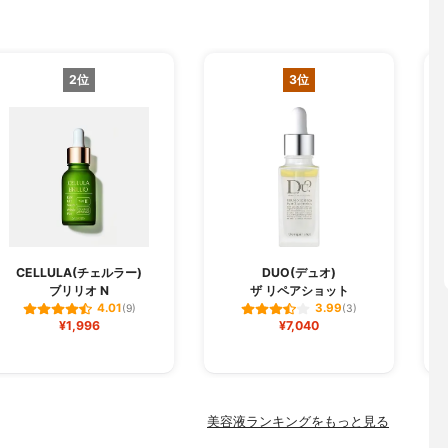
2位
3位
CELLULA(チェルラー)
DUO(デュオ)
ブリリオ N
ザ リペアショット
フ
4.01
3.99
(9)
(3)
¥1,996
¥7,040
美容液ランキングをもっと見る