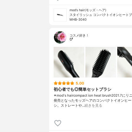
mod’s hair(モッズ・ヘア)
スタイリッシュ コンパクトイオンヒート
MHB-3040
コスメ好き！
ぴ
5.00
初心者でも◎簡単セットブラシ
✴︎mod's haircompact ion heat brush2021.
発売となったモッズヘアのコンパクトイオンヒー
シ。ストレートや…
続きを見る