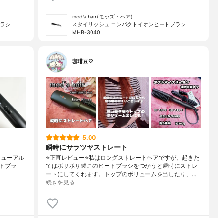
mod’s hair(モッズ・ヘア)
ブラシ
スタイリッシュ コンパクトイオンヒートブラシ
MHB-3040
珈琲豆♡
5.00
瞬時にサラツヤストレート
7にリニューアル
⭐️正直レビュー⭐️私はロングストレートヘアですが、起きた
トブラ
てはボサボサ🤣このヒートブラシをつかうと瞬時にストレ
ートにしてくれます。トップのボリュームを出したり、…
続きを見る