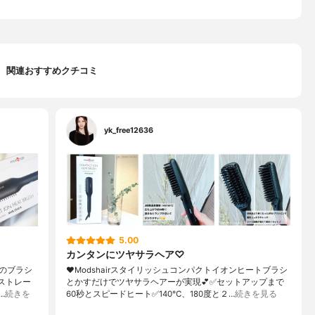
関連おすすめクチコミ
yk_free12636
5.00
カンタンにツヤサラヘア♡
ものブラシ
❤︎Modshairスタイリッシュコンパクトイオンヒートブラシ
ストレー
とかすだけでツヤサラヘアーが実現💕✅セットアップまで
…
続きを
60秒とスピードヒート✅140℃、180度と２…
続きを見る