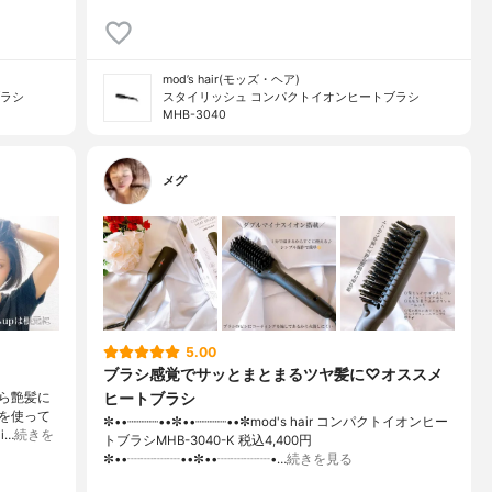
mod’s hair(モッズ・ヘア)
ブラシ
スタイリッシュ コンパクトイオンヒートブラシ
MHB-3040
メグ
5.00
ブラシ感覚でサッとまとまるツヤ髪に♡オススメ
ヒートブラシ
ら艶髪に
を使って
✼••┈┈┈┈••✼••┈┈┈┈••✼mod's hair コンパクトイオンヒー
i…
続きを
トブラシMHB-3040-K 税込4,400円
✼••┈┈┈┈••✼••┈┈┈┈•…
続きを見る