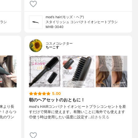
mod’s hair(モッズ・ヘア)
ブラシ
スタイリッシュ コンパクトイオンヒートブラシ
MHB-3040
コスメコレクター
ちーこす
5.00
朝のヘアセットのおともに！
来より長
⁡⁡⁡⁡mod's HAIRコンパクトイオンヒートブラシ⁡⁡コンセントを差
チ！さらつ
すだけで簡単に使えます。有難いことに海外でも使えます
先のワン
🥺⁡使う時は使用したい温度に設定す…
続きを見る