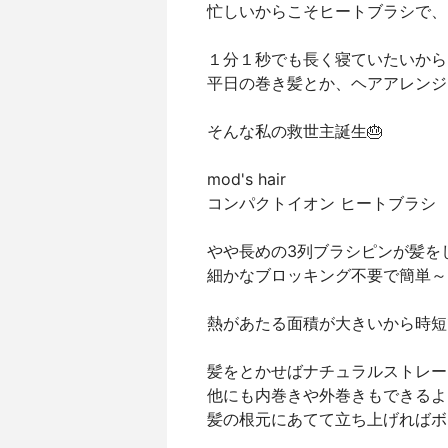
忙しいからこそヒートブラシで、
１分１秒でも長く寝ていたいから⁡
平日の巻き髪とか、ヘアアレンジ
そんな私の救世主誕生🎂⁡
mod's hair⁡
コンパクトイオン ヒートブラシ⁡
やや長めの3列ブラシピンが髪を
細かなブロッキング不要で簡単～！
熱があたる面積が大きいから時短
髪をとかせばナチュラルストレー
他にも内巻きや外巻きもできるよ～
髪の根元にあてて立ち上げればボ