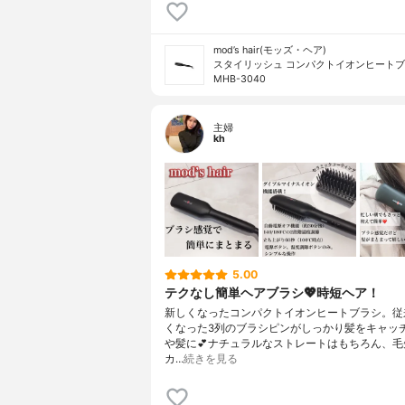
mod’s hair(モッズ・ヘア)
スタイリッシュ コンパクトイオンヒート
MHB-3040
主婦
kh
5.00
テクなし簡単ヘアブラシ💖時短ヘア！
新しくなったコンパクトイオンヒートブラシ。従
くなった3列のブラシピンがしっかり髪をキャッ
や髪に💕ナチュラルなストレートはもちろん、毛
カ…
続きを見る