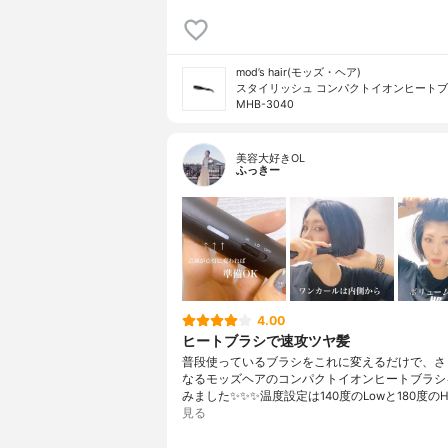
mod’s hair(モッズ・ヘア)
スタイリッシュ コンパクトイオンヒート
MHB-3040
美容大好きOL
ふっきー
4.00
ヒートブラシで速攻ツヤ髪
普段使っているブラシをこれに変えるだけで、さ
なるモッズヘアのコンパクトイオンヒートブラシ
みました✨✨✨温度設定は140度のLowと180度のH
見る