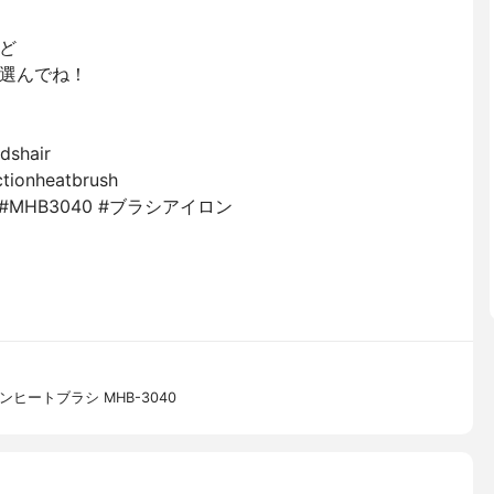
⁡
選んでね！⁡
shair⁡
tionheatbrush⁡
MHB3040 #ブラシアイロン
ヒートブラシ MHB-3040