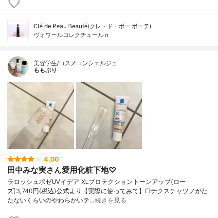
Clé de Peau Beauté(クレ・ド・ポー ボーテ)
ヴォワールコレクチュールｎ
美容学生/コスメコンシェルジュ
ももぷり
4.00
田中みな実さん愛用化粧下地♡
ラロッシュポゼUVイデア XLプロテクショントーンアップ(ロー
ズ)3,740円(税込)公式より【実際に使ってみて】□テクスチャツノがた
たないくらいのやわらかいテ…
続きを見る