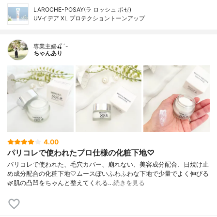
LAROCHE-POSAY(ラ ロッシュ ポゼ)
UVイデア XL プロテクショントーンアップ
専業主婦🍒´-
ちゃんあり
4.00
パリコレで使われたプロ仕様の化粧下地♡
パリコレで使われた、毛穴カバー、崩れない、美容成分配合、日焼け止
め成分配合の化粧下地🤍ムースぽいふわふわな下地で少量でよく伸びる
🌿肌の凸凹をちゃんと整えてくれる…
続きを見る