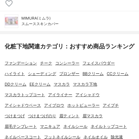
MIMURA(ミムラ)
スムーススキンカバー
化粧下地関連カテゴリ：おすすめ商品ランキング
ファンデーション
チーク
コンシーラー
フェイスパウダー
ハイライト
シェーディング
ブロンザー
BBクリーム
CCクリーム
DDクリーム
EEクリーム
マスカラ
マスカラ下地
マスカラトップコート
アイライナー
アイシャドウ
アイシャドウベース
アイブロウ
ホットビューラー
アイプチ
つけまつげ
つけまつげのり
眉ティント
眉マスカラ
眉毛テンプレート
マニキュア
ネイルシール
ネイルトップコート
ネイルベースコート
フットネイルシール
ネイルオイル
除光液