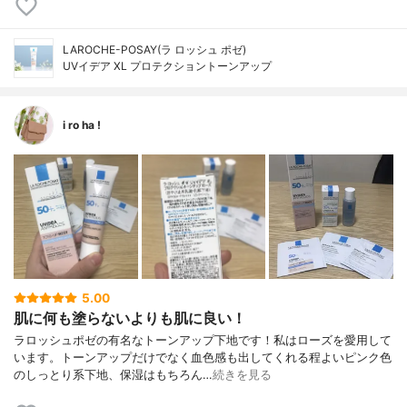
LAROCHE-POSAY(ラ ロッシュ ポゼ)
UVイデア XL プロテクショントーンアップ
i ro ha !
5.00
肌に何も塗らないよりも肌に良い！
ラロッシュポゼの有名なトーンアップ下地です！私はローズを愛用して
います。トーンアップだけでなく血色感も出してくれる程よいピンク色
のしっとり系下地、保湿はもちろん…
続きを見る