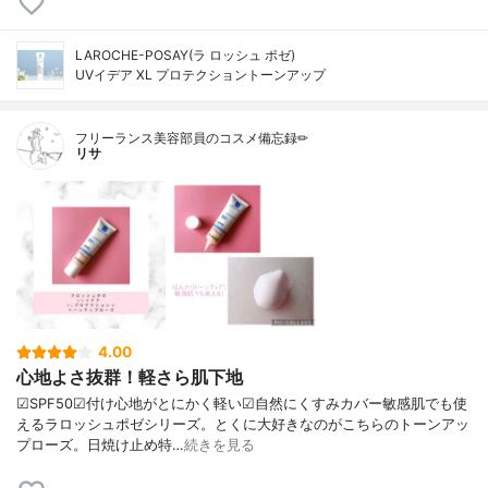
LAROCHE-POSAY(ラ ロッシュ ポゼ)
UVイデア XL プロテクショントーンアップ
フリーランス美容部員のコスメ備忘録✏︎
リサ
4.00
心地よさ抜群！軽さら肌下地
☑︎SPF50☑︎付け心地がとにかく軽い☑︎自然にくすみカバー敏感肌でも使
えるラロッシュポゼシリーズ。とくに大好きなのがこちらのトーンアッ
プローズ。日焼け止め特…
続きを見る