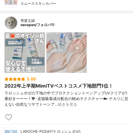
スムーススキンカバー
専業主婦
necopen/フォロバ♡
5.00
2022年上半期MimiTVベストコスメ下地部門1位！
ラロッシュポゼの下地の中でプロテクショントーンアップUVクリアが1
番好きーーー！💖･皮脂吸着成分配合の軽めテクスチャー☁️･テカリに見
えない自然なツヤでトーンア…
続きを見る
LAROCHE-POSAY(ラ ロッシュ ポゼ)