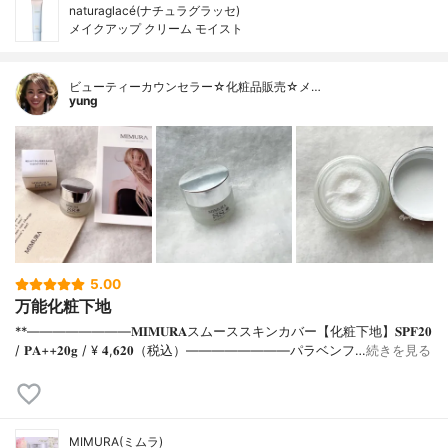
naturaglacé(ナチュラグラッセ)
メイクアップ クリーム モイスト
ビューティーカウンセラー☆化粧品販売☆メ…
yung
5.00
万能化粧下地
**⁡⁡⁡————————⁡𝐌𝐈𝐌𝐔𝐑𝐀スムーススキンカバー【化粧下地】𝐒𝐏𝐅𝟐𝟎
/ 𝐏𝐀++⁡𝟐𝟎𝐠 / ¥ 𝟒,𝟔𝟐𝟎（税込）⁡————————パラベンフ…
続きを見る
MIMURA(ミムラ)