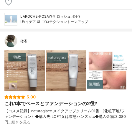
LAROCHE-POSAY(ラ ロッシュ ポゼ)
UVイデア XL プロテクショントーンアップ
はる
5.00
これ1本でベースとファンデーションの2役?
【コスメ記録】naturaglace メイクアップクリーム01番 〈化粧下地/フ
ァンデーション〉◆購入先:LOFT又は東急ハンズ etc◆購入金額:3,080
円…
続きを見る