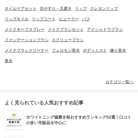
ネイルケアセット
爪やすり・爪磨き
リップ
クレヨンリップ
リップオイル
リップコート
ビューラー
パフ
メイクキープスプレー
メイクブラシセット
アイシャドウブラシ
ファンデーションブラシ
スクリューブラシ
メイクブラシクリーナー
フェロモン香水
ボディミスト
練り香水
香水
カテゴリ一覧へ
よく見られている人気おすすめ記事
ホワイトニング歯磨き粉おすすめランキング52選！口コミ
の多い市販品を中心に