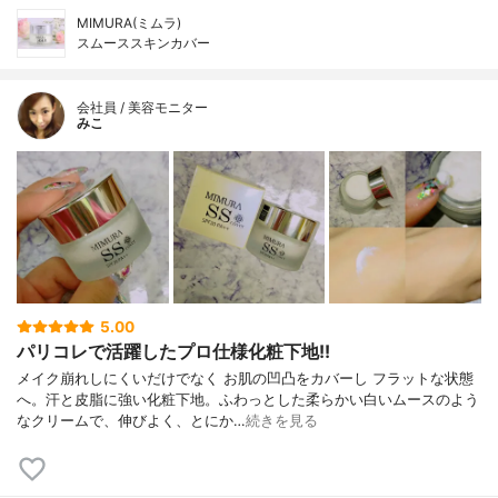
MIMURA(ミムラ)
スムーススキンカバー
会社員 / 美容モニター
みこ
5.00
パリコレで活躍したプロ仕様化粧下地!!
メイク崩れしにくいだけでなく お肌の凹凸をカバーし フラットな状態
へ。汗と皮脂に強い化粧下地。ふわっとした柔らかい白いムースのよう
なクリームで、伸びよく、とにか…
続きを見る