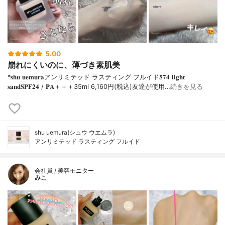
5.00
崩れにくいのに、薄づき素肌美
*𝐬𝐡𝐮 𝐮𝐞𝐦𝐮𝐫𝐚アンリミテッド ラスティング フルイド𝟓𝟕𝟒 𝐥𝐢𝐠𝐡𝐭
𝐬𝐚𝐧𝐝𝐒𝐏𝐅𝟐𝟒 / 𝐏𝐀＋＋＋⁡35ml 6,160円(税込)⁡友達が使用…
続きを見る
shu uemura(シュウ ウエムラ)
アンリミテッド ラスティング フルイド
会社員 / 美容モニター
みこ