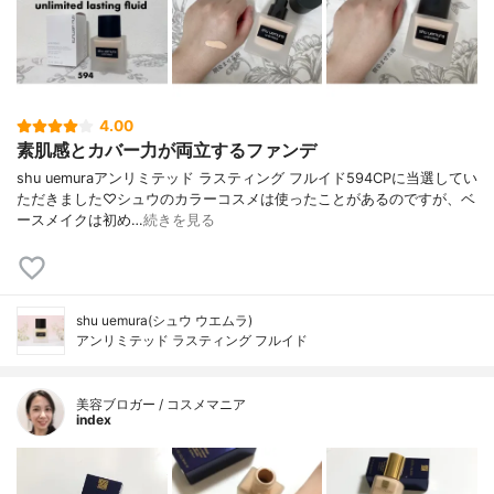
4.00
素肌感とカバー力が両立するファンデ
shu uemuraアンリミテッド ラスティング フルイド594CPに当選してい
ただきました♡シュウのカラーコスメは使ったことがあるのですが、ベ
ースメイクは初め…
続きを見る
shu uemura(シュウ ウエムラ)
アンリミテッド ラスティング フルイド
美容ブロガー / コスメマニア
index