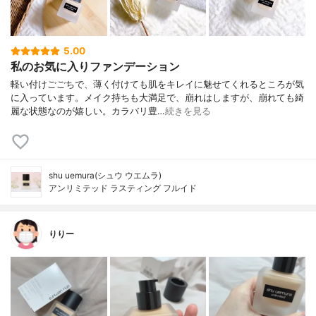
5.00
私のお気に入りファンデーション
軽い付けごごちで、薄く付けても肌をキレイに魅せてくれるところが気
に入っています。メイク持ちも大満足で、崩れはしますが、崩れても綺
麗な状態なのが嬉しい。カラバリ豊…
続きを見る
shu uemura(シュウ ウエムラ)
アンリミテッド ラスティング フルイド
りりー