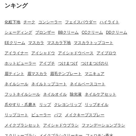
ンキング
化粧下地
チーク
コンシーラー
フェイスパウダー
ハイライト
シェーディング
ブロンザー
BBクリーム
CCクリーム
DDクリーム
EEクリーム
マスカラ
マスカラ下地
マスカラトップコート
アイライナー
アイシャドウ
アイシャドウベース
アイブロウ
ホットビューラー
アイプチ
つけまつげ
つけまつげのり
眉ティント
眉マスカラ
眉毛テンプレート
マニキュア
ネイルシール
ネイルトップコート
ネイルベースコート
フットネイルシール
ネイルオイル
除光液
ネイルケアセット
爪やすり・爪磨き
リップ
クレヨンリップ
リップオイル
リップコート
ビューラー
パフ
メイクキープスプレー
メイクブラシセット
アイシャドウブラシ
ファンデーションブラシ
スクリューブラシ
メイクブラシクリーナー
フェロモン香水