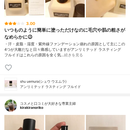
3.00
いつものように簡単に塗っただけなのに毛穴や肌の粗さが
なめらかに😉
・汗・皮脂・湿度・紫外線ファンデーション崩れの原因として主にこの
4つが大敵だなと日々痛感していますがアンリミテッド ラスティング
フルイドはこれらの原因を全く気…
続きを見る
shu uemura(シュウ ウエムラ)
アンリミテッド ラスティング フルイド
コスメと口コミが大好きな専業主婦
kirakiranoriko