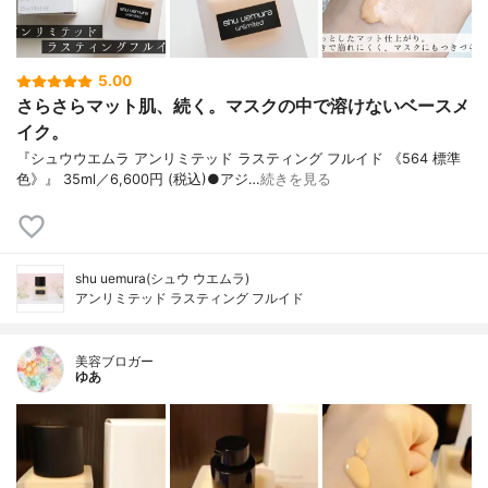
5.00
さらさらマット肌、続く。マスクの中で溶けないベースメ
イク。
『シュウウエムラ アンリミテッド ラスティング フルイド 《564 標準
色》』 35ml／6,600円 (税込)●アジ…
続きを見る
shu uemura(シュウ ウエムラ)
アンリミテッド ラスティング フルイド
美容ブロガー
ゆあ