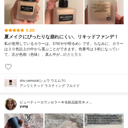
5.00
夏メイクにぴったりな崩れにくい、リキッドファンデ！
私が使用しているカラーは、574(やや明るめ）です。ちなみに、カラー
は２０色以上の中から選ぶことができます。色番号は３桁になってい
て、左が色相（色味）、真ん中が…
続きを見る
shu uemura(シュウ ウエムラ)
アンリミテッド ラスティング フルイド
ビューティーカウンセラー☆化粧品販売☆メ…
yung