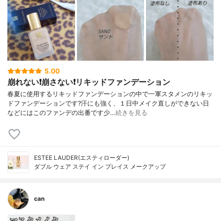
5.00
崩れない❗️崩さない❗️リキッドファンデーション
春夏に使用するリキッドファンデーションの中で一軍スタメンのリキッ
ドファンデーションです?汗にも強く、１日中メイク直しができない日
などにはこのファンデの出番です少…
続きを見る
ESTEE LAUDER(エスティローダー)
ダブル ウェア ステイ イン プレイス メークアップ
can