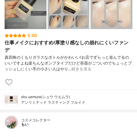
5.00
仕事メイクにおすすめ!厚塗り感なしの崩れにくいファン
デ
真四角のくもりガラスなボトルがかわいい!お店でずらっと並んでるの
いいですよね楽ちんなポンプタイプだけど容器がごついのでちょっとプ
ッシュしにくい手の小さい人はやり…
続きを見る
shu uemura(シュウ ウエムラ)
アンリミテッド ラスティング フルイド
コスメコレクター
もい