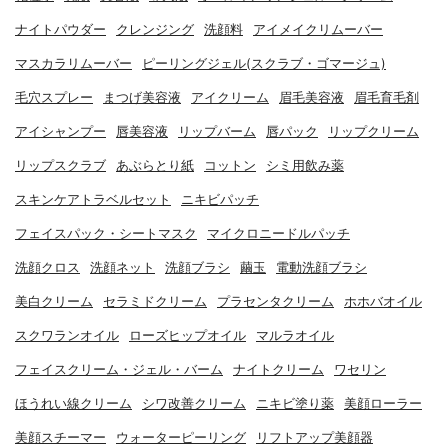
ナイトパウダー
クレンジング
洗顔料
アイメイクリムーバー
マスカラリムーバー
ピーリングジェル(スクラブ・ゴマージュ)
毛穴スプレー
まつげ美容液
アイクリーム
眉毛美容液
眉毛育毛剤
アイシャンプー
唇美容液
リップバーム
唇パック
リップクリーム
リップスクラブ
あぶらとり紙
コットン
シミ用飲み薬
スキンケアトラベルセット
ニキビパッチ
フェイスパック・シートマスク
マイクロニードルパッチ
洗顔クロス
洗顔ネット
洗顔ブラシ
繭玉
電動洗顔ブラシ
美白クリーム
セラミドクリーム
プラセンタクリーム
ホホバオイル
スクワランオイル
ローズヒップオイル
マルラオイル
フェイスクリーム・ジェル・バーム
ナイトクリーム
ワセリン
ほうれい線クリーム
シワ改善クリーム
ニキビ塗り薬
美顔ローラー
美顔スチーマー
ウォーターピーリング
リフトアップ美顔器