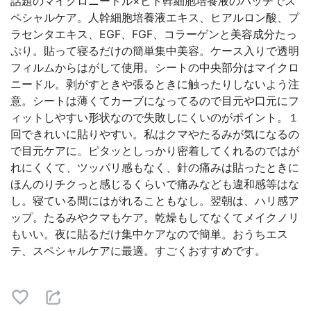
話題のマイクロニードル×ヒト幹細胞培養液のパッチでス
ペシャルケア。人幹細胞培養液エキス、ヒアルロン酸、プ
ラセンタエキス、EGF、FGF、コラーゲンと美容成分たっ
ぷり。貼って寝るだけの簡単集中美容。ケース入りで透明
フィルムからはがして使用。シートの中央部分はマイクロ
ニードル。剥がすときや張るときに触ったりしないよう注
意。シートは薄くてカーブになってるので目元や口元にフ
ィットしやすい形状なので失敗しにくいのがポイント。１
回できれいに貼りやすい。私はクマやたるみが気になるの
で目元ケアに。ピタッとしっかり密着してくれるのではが
れにくくて、ツッパリ感もなく、針の痛みは貼ったときに
ほんのりチクっと感じるくらいで痛みなども違和感等はな
し。寝ている間にはがれることもなし。翌朝は、ハリ感ア
ップ。たるみやクマもケア。乾燥もしてなくてメイクノリ
もいい。夜に貼るだけ集中ケアなので簡単。おうちエス
テ、スペシャルケアに最適。すごくおすすめです。