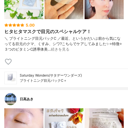
5.00
ヒタヒタマスクで目元のスペシャルケア！
＼ ブライトニング目元パックC ／最近、というかだいぶ前から気にな
ってる目元のクマ、くすみ、シワ?こちらでケアしてみました✨⭐️特徴⭐️
３つのビタミンC誘導体美…
続きを見る
Saturday Wonders(サタデーワンダーズ)
ブライトニング目元パックC＋
日高あき