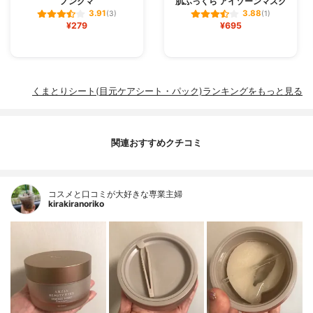
ノンクマ
肌ふっくら アイゾーンマスク
3.91
3.88
(3)
(1)
¥279
¥695
くまとりシート(目元ケアシート・パック)ランキングをもっと見る
関連おすすめクチコミ
コスメと口コミが大好きな専業主婦
kirakiranoriko