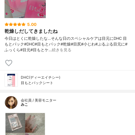
5.00
乾燥しだしてきましたね
今日はとくに乾燥したな…そんな日のスペシャルケアは目元にDHC 目
もとパック#DHC#目もとパック#乾燥#目尻#小じわ#ぷるぷる目元に#
ふっくら#目元#目もとケ…
続きを見る
DHC(ディーエイチシー)
目もとパックシート
会社員 / 美容モニター
みこ