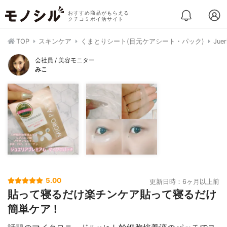
おすすめ商品がもらえる
クチコミポイ活サイト
TOP
スキンケア
くまとりシート(目元ケアシート・パック)
Ju
会社員 / 美容モニター
みこ
5.00
更新日時：6ヶ月以上前
貼って寝るだけ楽チンケア貼って寝るだけ
簡単ケア !