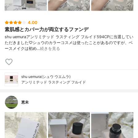
4.00
素肌感とカバー力が両立するファンデ
shu uemuraアンリミテッド ラスティング フルイド594CPに当選してい
ただきました♡シュウのカラーコスメは使ったことがあるのですが、ベ
ースメイクは初め…
続きを見る
shu uemura(シュウ ウエムラ)
アンリミテッド ラスティング フルイド
恵未