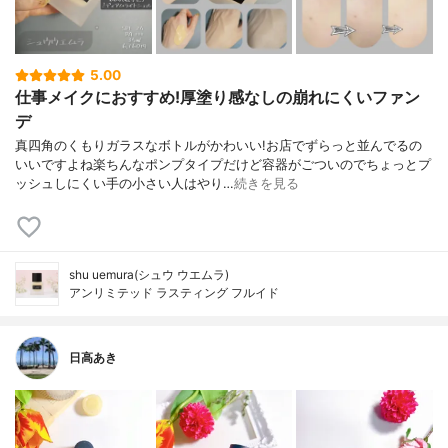
5.00
仕事メイクにおすすめ!厚塗り感なしの崩れにくいファン
デ
真四角のくもりガラスなボトルがかわいい!お店でずらっと並んでるの
いいですよね楽ちんなポンプタイプだけど容器がごついのでちょっとプ
ッシュしにくい手の小さい人はやり…
続きを見る
shu uemura(シュウ ウエムラ)
アンリミテッド ラスティング フルイド
日高あき