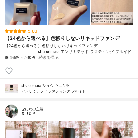
5.00
【24色から選べる】色移りしないリキッドファンデ
【24色から選べる】色移りしないリキッドファンデ
────────────shu uemura アンリミテッド ラスティング フルイド
664価格 6,160円…
続きを見る
shu uemura(シュウ ウエムラ)
アンリミテッド ラスティング フルイド
なにわの主婦
まりたそ