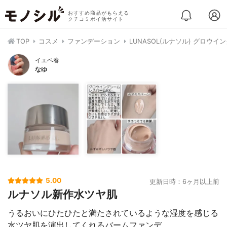
おすすめ商品がもらえる
クチコミポイ活サイト
TOP
コスメ
ファンデーション
LUNASOL(ルナソル) グロウ
イエベ春
なゆ
5.00
更新日時：6ヶ月以上前
ルナソル新作水ツヤ肌
うるおいにひたひたと満たされているような湿度を感じる
水ツヤ肌を演出してくれるバームファンデ。