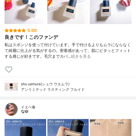
5.00
良きです！このファンデ
私はスポンジを使って付けています。手で付けるよりもムラにならなく
て綺麗に仕上がる気がするの。密着感があって、肌にピタッとフィット
する感じが好きです。毛穴までカバ…
続きを見る
shu uemura(シュウ ウエムラ)
アンリミテッド ラスティング フルイド
イエベ春
なゆ