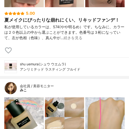
5.00
夏メイクにぴったりな崩れにくい、リキッドファンデ！
私が使用しているカラーは、574(やや明るめ）です。ちなみに、カラー
は２０色以上の中から選ぶことができます。色番号は３桁になってい
て、左が色相（色味）、真ん中が…
続きを見る
shu uemura(シュウ ウエムラ)
アンリミテッド ラスティング フルイド
会社員 / 美容モニター
みこ