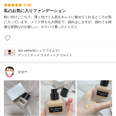
5.00
私のお気に入りファンデーション
軽い付けごごちで、薄く付けても肌をキレイに魅せてくれるところが気
に入っています。メイク持ちも大満足で、崩れはしますが、崩れても綺
麗な状態なのが嬉しい。カラバリ豊…
続きを見る
shu uemura(シュウ ウエムラ)
アンリミテッド ラスティング フルイド
りりー