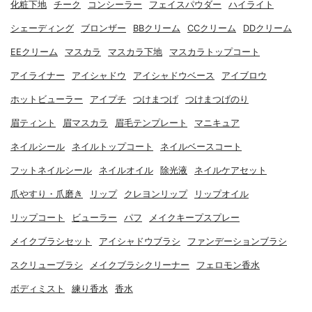
化粧下地
チーク
コンシーラー
フェイスパウダー
ハイライト
シェーディング
ブロンザー
BBクリーム
CCクリーム
DDクリーム
EEクリーム
マスカラ
マスカラ下地
マスカラトップコート
アイライナー
アイシャドウ
アイシャドウベース
アイブロウ
ホットビューラー
アイプチ
つけまつげ
つけまつげのり
眉ティント
眉マスカラ
眉毛テンプレート
マニキュア
ネイルシール
ネイルトップコート
ネイルベースコート
フットネイルシール
ネイルオイル
除光液
ネイルケアセット
爪やすり・爪磨き
リップ
クレヨンリップ
リップオイル
リップコート
ビューラー
パフ
メイクキープスプレー
メイクブラシセット
アイシャドウブラシ
ファンデーションブラシ
スクリューブラシ
メイクブラシクリーナー
フェロモン香水
ボディミスト
練り香水
香水