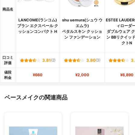
商品名
LANCOME(ランコム)
shu uemura(シュウ ウ
ESTEE LAUDE
ブラン エクスペール ク
エムラ)
ィローダー
ッションコンパクト H
ペタルスキン クッショ
ダブルウェア 
ン ファンデーション
ン BBリクイッ
クトN
口コミ
3.81
(2)
3.80
(3)
3
評価
値段
¥660
¥2,000
¥6,890
料金
ベースメイクの関連商品