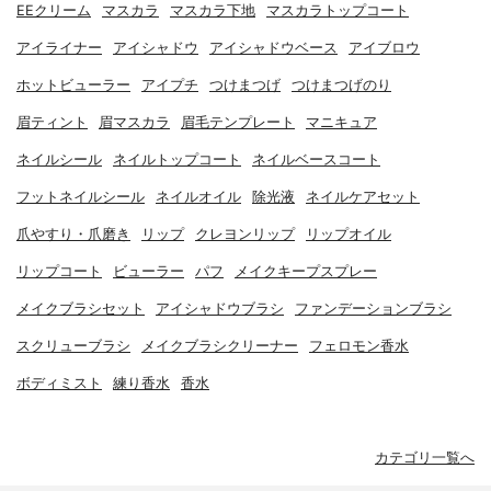
EEクリーム
マスカラ
マスカラ下地
マスカラトップコート
アイライナー
アイシャドウ
アイシャドウベース
アイブロウ
ホットビューラー
アイプチ
つけまつげ
つけまつげのり
眉ティント
眉マスカラ
眉毛テンプレート
マニキュア
ネイルシール
ネイルトップコート
ネイルベースコート
フットネイルシール
ネイルオイル
除光液
ネイルケアセット
爪やすり・爪磨き
リップ
クレヨンリップ
リップオイル
リップコート
ビューラー
パフ
メイクキープスプレー
メイクブラシセット
アイシャドウブラシ
ファンデーションブラシ
スクリューブラシ
メイクブラシクリーナー
フェロモン香水
ボディミスト
練り香水
香水
カテゴリ一覧へ