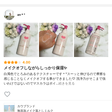
an＊°
4.00
メイクオフしながらしっかり保湿✨
白濁色でとろみのあるテクスチャーです＊°スーッと伸びるので摩擦を
感じることなくメイクオフする事ができました♡ 洗浄力がそこまで強
いわけではないのでマスカラはポイ…
続きを見る
カウブランド
無添加メイク落としミルク