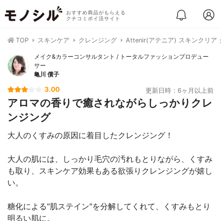
おすすめ商品がもらえる
クチコミポイ活サイト
TOP
スキンケア
クレンジング
Attenir(アテニア) スキンク
メイク&カラーコンサルタント / トータルファッションプロデュー
サー
亀川 償子
3.00
更新日時：6ヶ月以上前
アロマの香りで癒されながらしっかりクレ
ンジング
大人のくすみの原因に着目したクレンジング！
大人の肌には、しっかり毛穴の汚れもとりながら、くすみ
も取り、スキンケア効果もある欲張りクレンジングが嬉し
い。
糖化による"肌ステイン"を分解してくれて、くすみもとり
明るい肌に。