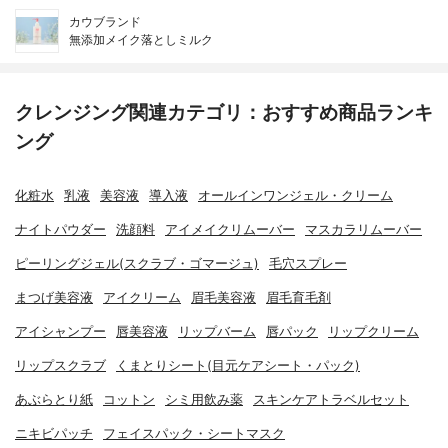
カウブランド
無添加メイク落としミルク
クレンジング関連カテゴリ：おすすめ商品ランキ
ング
化粧水
乳液
美容液
導入液
オールインワンジェル・クリーム
ナイトパウダー
洗顔料
アイメイクリムーバー
マスカラリムーバー
ピーリングジェル(スクラブ・ゴマージュ)
毛穴スプレー
まつげ美容液
アイクリーム
眉毛美容液
眉毛育毛剤
アイシャンプー
唇美容液
リップバーム
唇パック
リップクリーム
リップスクラブ
くまとりシート(目元ケアシート・パック)
あぶらとり紙
コットン
シミ用飲み薬
スキンケアトラベルセット
ニキビパッチ
フェイスパック・シートマスク