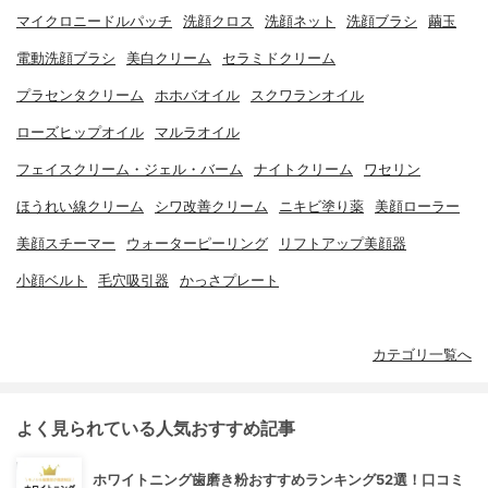
マイクロニードルパッチ
洗顔クロス
洗顔ネット
洗顔ブラシ
繭玉
電動洗顔ブラシ
美白クリーム
セラミドクリーム
プラセンタクリーム
ホホバオイル
スクワランオイル
ローズヒップオイル
マルラオイル
フェイスクリーム・ジェル・バーム
ナイトクリーム
ワセリン
ほうれい線クリーム
シワ改善クリーム
ニキビ塗り薬
美顔ローラー
美顔スチーマー
ウォーターピーリング
リフトアップ美顔器
小顔ベルト
毛穴吸引器
かっさプレート
カテゴリ一覧へ
よく見られている人気おすすめ記事
ホワイトニング歯磨き粉おすすめランキング52選！口コミ