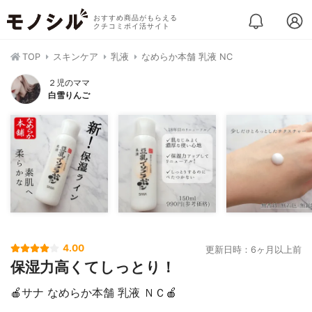
おすすめ商品がもらえる
クチコミポイ活サイト
TOP
スキンケア
乳液
なめらか本舗 乳液 NC
２児のママ
白雪りんご
4.00
更新日時：6ヶ月以上前
保湿力高くてしっとり！
🍎サナ なめらか本舗 乳液 ＮＣ🍎