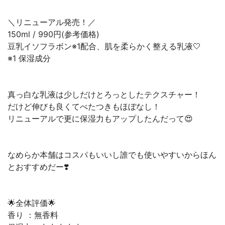
＼リニューアル発売！／
150ml / 990円(参考価格)
豆乳イソフラボン※1配合、肌を柔らかく整える乳液🤍
※1 保湿成分
真っ白な乳液は少しだけとろっとしたテクスチャー！
だけど伸びも良くてべたつきもほぼなし！
リニューアルで更に保湿力もアップしたんだって😍
なめらか本舗はコスパもいいし誰でも使いやすいからほん
とおすすめだー❣️
🌟全体評価🌟
香り ：無香料