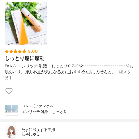
5.00
しっとり感に感動
FANCLエンリッチ 乳液 II しっとり¥1700♡-----------------------♡お
肌のハリ、弾力不足が気になる方におすすめ♪肌にのせると、…
続きを
見る
FANCL(ファンケル)
エンリッチ 乳液 II しっとり
たまに出没する主婦
にゃにゃこ