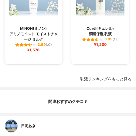
MINON(ミノン)
Curél(キュレル)
アミノモイスト モイストチャ
潤浸保湿 乳液
ージ ミルク
3.99
(13)
¥1,200
3.99
(27)
¥1,578
乳液ランキングをもっと見る
関連おすすめクチコミ
日高あき