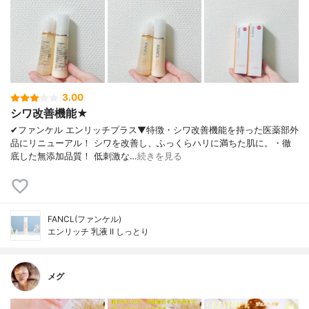
3.00
シワ改善機能★
✔︎ファンケル エンリッチプラス▼特徴・シワ改善機能を持った医薬部外
品にリニューアル！ シワを改善し、ふっくらハリに満ちた肌に。・徹
底した無添加品質！ 低刺激な…
続きを見る
FANCL(ファンケル)
エンリッチ 乳液 II しっとり
メグ