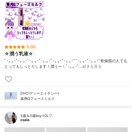
5.00
☆潤う乳液☆
ﾟ･｡.｡･ﾟ･｡.｡･ﾟ･｡.｡･ﾟ･｡.｡･ﾟ･｡.｡･ﾟ･｡.｡･ﾟﾟ･｡.｡･ﾟ･｡.｡･ﾟ乾燥肌の人でも
とってもしっとりします！潤うー！ﾟ･｡.｡･ﾟ…
続きを見る
DHC(ディーエイチシー)
薬用Qフェースミルク
3歳＆0歳boy×OL🤍
coala