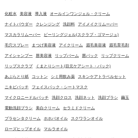
化粧水
美容液
導入液
オールインワンジェル・クリーム
ナイトパウダー
クレンジング
洗顔料
アイメイクリムーバー
マスカラリムーバー
ピーリングジェル(スクラブ・ゴマージュ)
毛穴スプレー
まつげ美容液
アイクリーム
眉毛美容液
眉毛育毛剤
アイシャンプー
唇美容液
リップバーム
唇パック
リップクリーム
リップスクラブ
くまとりシート(目元ケアシート・パック)
あぶらとり紙
コットン
シミ用飲み薬
スキンケアトラベルセット
ニキビパッチ
フェイスパック・シートマスク
マイクロニードルパッチ
洗顔クロス
洗顔ネット
洗顔ブラシ
繭玉
電動洗顔ブラシ
美白クリーム
セラミドクリーム
プラセンタクリーム
ホホバオイル
スクワランオイル
ローズヒップオイル
マルラオイル