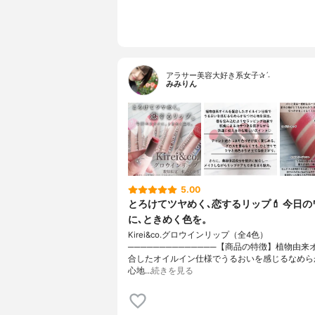
アラサー美容大好き系女子✰ˊ˗
みみりん
5.00
とろけてツヤめく､恋するリップ💄 今日の
に､ときめく色を。
Kirei&co.グロウインリップ（全4色）
──────────────【商品の特徴】植物由来
合したオイルイン仕様でうるおいを感じるなめら
心地…
続きを見る