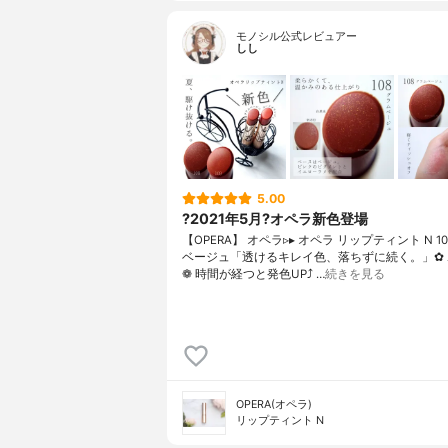
モノシル公式レビュアー
しし
5.00
?2021年5月?オペラ新色登場
【OPERA】 オペラ▹▸ オペラ リップティント N 1
ベージュ「透けるキレイ色、落ちずに続く。」✿
❁︎ 時間が経つと発色UP⤴ …
続きを見る
OPERA(オペラ)
リップティント N