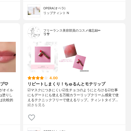
OPERA(オペラ)
リップティント N
フリーランス美容部員のコスメ備忘録✏︎
リサ
4.00
ップ♡
リピートしまくり！ちゅるんとモテリップ
がオイル
☑︎マスクにつきにくい☑︎生チョコのようにとろける☑︎仕事
ね塗りし
にもデートにも使える万能カラーリップクリーム感覚で使
は比較的
えるテクニックフリーで使えるリップ。ティントタイプ…
続きを見る