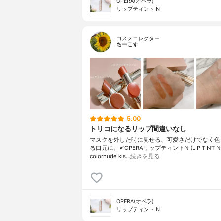
OPERA(オペラ)
リップティント N
コスメコレクター
ちーこす
5.00
トリコになるリップ間違いなし
マスクを外した時に見せる、可愛さだけでなく色
る口元に。✔︎OPERAリップティントN (LIP TINT N)L
colornude kis…
続きを見る
OPERA(オペラ)
リップティント N