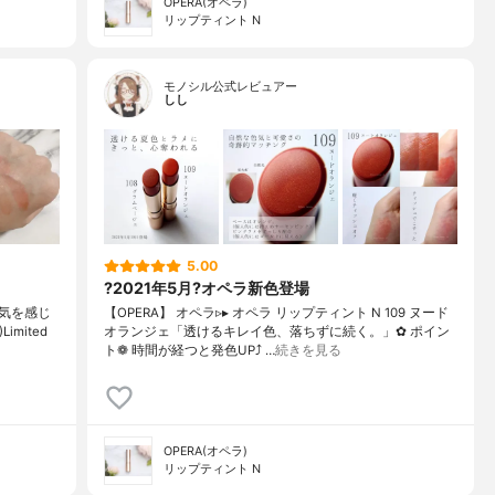
OPERA(オペラ)
リップティント N
モノシル公式レビュアー
しし
5.00
?2021年5月?オペラ新色登場
気を感じ
【OPERA】 オペラ▹▸ オペラ リップティント N 109 ヌード
imited
オランジェ「透けるキレイ色、落ちずに続く。」✿ ポイン
ト❁︎ 時間が経つと発色UP⤴ …
続きを見る
OPERA(オペラ)
リップティント N