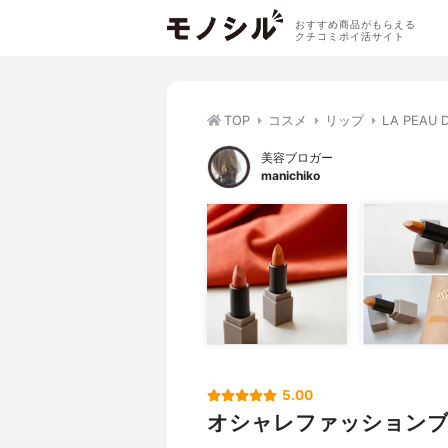
おすすめ商品がもらえる
クチコミポイ活サイト
TOP
コスメ
リップ
LA PEA
美容ブロガー
manichiko
5.00
オシャレファッション