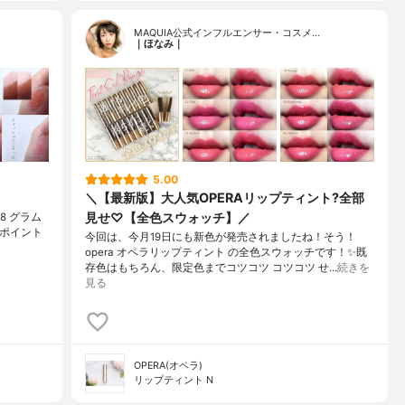
MAQUIA公式インフルエンサー・コスメ…
｜ほなみ｜
5.00
＼【最新版】大人気OPERAリップティント?全部
見せ♡【全色スウォッチ】／
08 グラム
 ポイント
今回は、今月19日にも新色が発売されましたね！そう！
opera オペラリップティント の全色スウォッチです！✨既
存色はもちろん、限定色までコツコツ コツコツ せ…
続きを
見る
OPERA(オペラ)
リップティント N