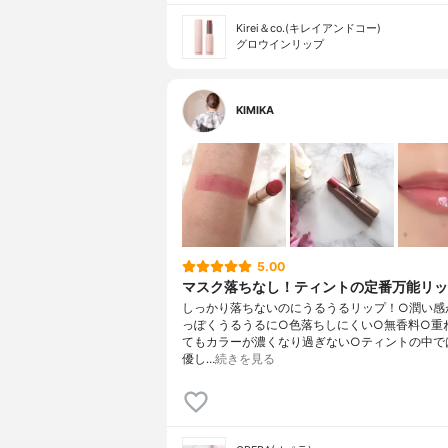
Kirei＆co.(キレイアンドコー)
グロウインリップ
KIMIKA
5.00
マスク落ちなし！ティントの定番万能リ
しっかり落ちないのにうるうるリップ！○潤い感
っぽくうるうるに○色落ちしにくい○無香料○重
てもカラーが濃くなり過ぎない○ティントの中で
優し…
続きを見る