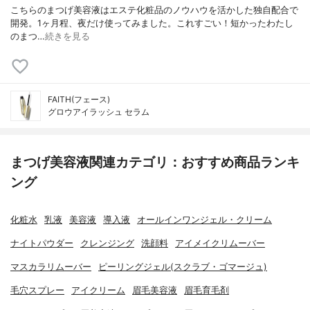
こちらのまつげ美容液はエステ化粧品のノウハウを活かした独自配合で
開発。1ヶ月程、夜だけ使ってみました。ㅤㅤㅤㅤㅤㅤㅤㅤㅤㅤㅤㅤㅤこれすごい！短かったわたし
のまつ…
続きを見る
FAITH(フェース)
グロウアイラッシュ セラム
まつげ美容液関連カテゴリ：おすすめ商品ランキ
ング
化粧水
乳液
美容液
導入液
オールインワンジェル・クリーム
ナイトパウダー
クレンジング
洗顔料
アイメイクリムーバー
マスカラリムーバー
ピーリングジェル(スクラブ・ゴマージュ)
毛穴スプレー
アイクリーム
眉毛美容液
眉毛育毛剤