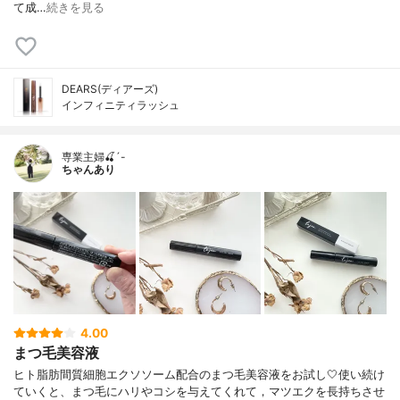
て成…
続きを見る
DEARS(ディアーズ)
インフィニティラッシュ
専業主婦🍒´-
ちゃんあり
4.00
まつ毛美容液
ヒト脂肪間質細胞エクソソーム配合のまつ毛美容液をお試し🤍使い続け
ていくと、まつ毛にハリやコシを与えてくれて，マツエクを長持ちさせ