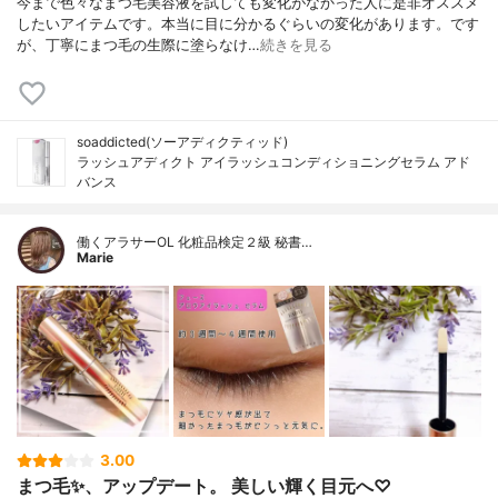
今まで色々なまつ毛美容液を試しても変化がなかった人に是非オススメ
したいアイテムです。本当に目に分かるぐらいの変化があります。です
が、丁寧にまつ毛の生際に塗らなけ…
続きを見る
soaddicted(ソーアディクティッド)
ラッシュアディクト アイラッシュコンディショニングセラム アド
バンス
働くアラサーOL 化粧品検定２級 秘書…
Marie
3.00
まつ毛✨、アップデート。 美しい輝く目元へ♡