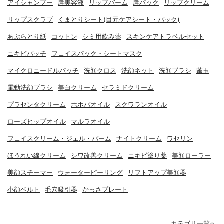
アイシャンプー
唇美容液
リップバーム
唇パック
リップクリーム
リップスクラブ
くまとりシート(目元ケアシート・パック)
あぶらとり紙
コットン
シミ用飲み薬
スキンケアトラベルセット
ニキビパッチ
フェイスパック・シートマスク
マイクロニードルパッチ
洗顔クロス
洗顔ネット
洗顔ブラシ
繭玉
電動洗顔ブラシ
美白クリーム
セラミドクリーム
プラセンタクリーム
ホホバオイル
スクワランオイル
ローズヒップオイル
マルラオイル
フェイスクリーム・ジェル・バーム
ナイトクリーム
ワセリン
ほうれい線クリーム
シワ改善クリーム
ニキビ塗り薬
美顔ローラー
美顔スチーマー
ウォーターピーリング
リフトアップ美顔器
小顔ベルト
毛穴吸引器
かっさプレート
カテゴリ一覧へ