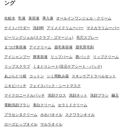
ング
化粧水
乳液
美容液
導入液
オールインワンジェル・クリーム
ナイトパウダー
洗顔料
アイメイクリムーバー
マスカラリムーバー
ピーリングジェル(スクラブ・ゴマージュ)
毛穴スプレー
まつげ美容液
アイクリーム
眉毛美容液
眉毛育毛剤
アイシャンプー
唇美容液
リップバーム
唇パック
リップクリーム
リップスクラブ
くまとりシート(目元ケアシート・パック)
あぶらとり紙
コットン
シミ用飲み薬
スキンケアトラベルセット
ニキビパッチ
フェイスパック・シートマスク
マイクロニードルパッチ
洗顔クロス
洗顔ネット
洗顔ブラシ
繭玉
電動洗顔ブラシ
美白クリーム
セラミドクリーム
プラセンタクリーム
ホホバオイル
スクワランオイル
ローズヒップオイル
マルラオイル