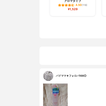
アロマタイプ
4.50
(118)
¥1,529
バドママ★フォロバ100◎