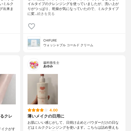
いミルク
イルタイプのクレンジングを使っていましたが、洗い上が
グ出来ま
りがつっぱり、乾燥が気になっていたので、ミルクタイプ
に変…
続きを見る
CHIFURE
ウォッシャブル コールド クリーム
歯科衛生士
あゆみ
4.00
るクレ
薄いメイクの日用に
お肌にいい感じがして、日焼け止めとパウダーだけの日な
どはミルククレンジングを使います。こちらは詰め替えも
メイクがす