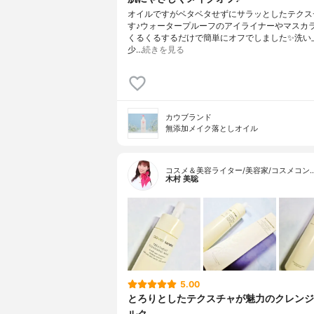
オイルですがベタベタせずにサラッとしたテクス
す♪ウォータープルーフのアイライナーやマスカ
くるくるするだけで簡単にオフでしました✨洗い
少…
続きを見る
カウブランド
無添加メイク落としオイル
コスメ＆美容ライター/美容家/コスメコン
木村 美聡
5.00
とろりとしたテクスチャが魅力のクレンジ
ルク