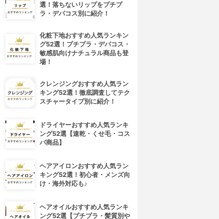
選！落ちないリップをプチプ
ラ・デパコス別に紹介！
化粧下地おすすめ人気ランキン
グ52選！プチプラ・デパコス・
敏感肌向けナチュラル商品も登
場！
クレンジングおすすめ人気ラン
キング52選！徹底調査してテク
スチャータイプ別に紹介！
4位
5位
ドライヤーおすすめ人気ランキ
ング52選【速乾・くせ毛・コス
パ商品】
ヘアアイロンおすすめ人気ラン
キング52選！初心者・メンズ向
け・海外対応も♪
OVERMARK(カバーマーク)
shu uemura(シュウ ウエムラ)
ヘアオイルおすすめ人気ランキ
トリートメント クレンジング
アルティム8∞ スブリム ビュー
ング52選【プチプラ・髪質別や