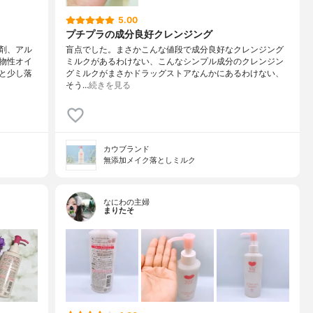
5.00
プチプラの成分良好クレンジング
剤、アル
盲点でした。まさかこんな値段で成分良好なクレンジング
物性オイ
ミルクがあるわけない、こんなシンプル成分のクレンジン
と少し落
グミルクがまさかドラッグストアなんかにあるわけない、
そう…
続きを見る
カウブランド
無添加メイク落としミルク
なにわの主婦
まりたそ