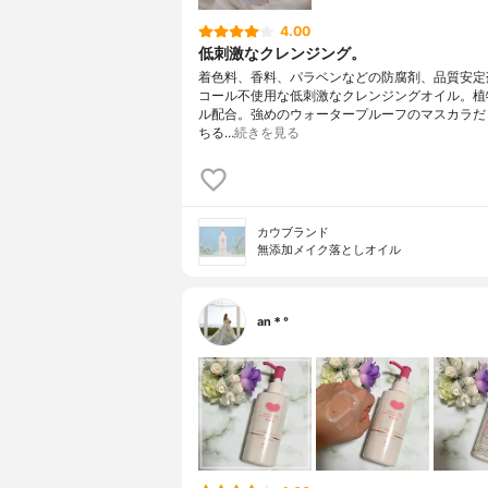
4.00
低刺激なクレンジング。
着色料、香料、パラベンなどの防腐剤、品質安定
コール不使用な低刺激なクレンジングオイル。植
ル配合。強めのウォータープルーフのマスカラだ
ちる…
続きを見る
カウブランド
無添加メイク落としオイル
an＊°