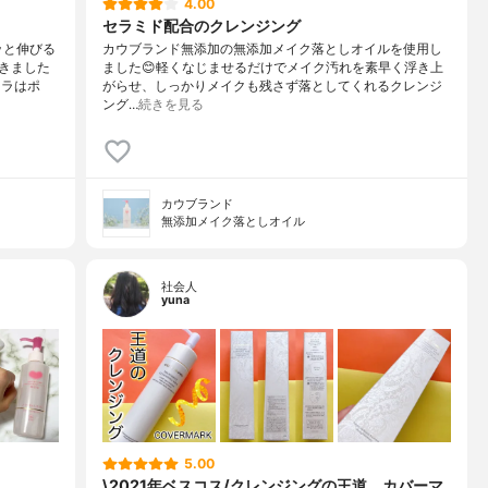
4.00
セラミド配合のクレンジング
ッと伸びる
カウブランド無添加の無添加メイク落としオイルを使用し
きました
ました😊軽くなじませるだけでメイク汚れを素早く浮き上
カラはポ
がらせ、しっかりメイクも残さず落としてくれるクレンジ
ング…
続きを見る
カウブランド
無添加メイク落としオイル
社会人
yuna
5.00
\2021年ベスコス/クレンジングの王道、カバーマ