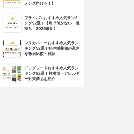
ミルク
ティ クレンジング オイル
メンズ向けも！】
3.99
3.99
(86)
(63)
¥2,749
¥7,650
フライパンおすすめ人気ランキ
ング52選！【焦げ付かない・長
持ち！2026最新】
マヌカハニーおすすめ人気ラン
キング52選！味や栄養価の高さ
を徹底比較・検証
ドッグフードおすすめ人気ラン
キング52選！無添加・アレルギ
ー対策商品を紹介