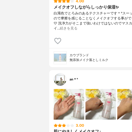
4.00
メイクオフしながらしっかり保湿✨
白濁色でとろみのあるテクスチャーです＊°スー
ので摩擦を感じることなくメイクオフする事がで
♡ 洗浄力がそこまで強いわけではないのでマス
イ…
続きを見る
カウブランド
無添加メイク落としミルク
an＊°
3.00
肌にやさしくメイクオフ♪