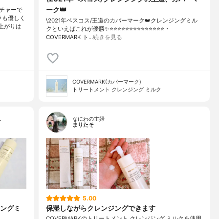
ーク👑
チャーで
ラも優しく
\2021年ベスコス/王道のカバーマーク👑クレンジングミル
上がりは
クといえばこれが優勝✨⭐️⭐️⭐️⭐️⭐️⭐️⭐️⭐️⭐️⭐️⭐️⭐️⭐️⭐️・
COVERMARK ト…
続きを見る
COVERMARK(カバーマーク)
トリートメント クレンジング ミルク
…
なにわの主婦
まりたそ
5.00
ングミ
保湿しながらクレンジングできます
COVERMARKのトリートメント クレンジング ミルクを使用