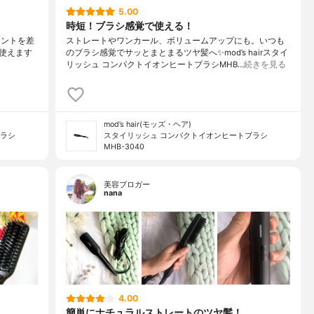
5.00
時短！ブラシ感覚で使える！
ンセントを差
ストレートやワンカール、ボリュームアップにも。いつも
使えます
のブラシ感覚でサッとまとまるツヤ髪へ✨mod’s hairスタイ
リッシュ コンパクトイオンヒートブラシMHB…
続きを見る
mod’s hair(モッズ・ヘア)
ブラシ
スタイリッシュ コンパクトイオンヒートブラシ
MHB-3040
美容ブロガー
nana
4.00
簡単にナチュラルストレートのツヤ髪！