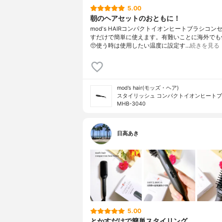
5.00
朝のヘアセットのおともに！
⁡⁡⁡⁡mod's HAIRコンパクトイオンヒートブラシ⁡⁡コ
すだけで簡単に使えます。有難いことに海外でも
🥺⁡使う時は使用したい温度に設定す…
続きを見る
mod’s hair(モッズ・ヘア)
スタイリッシュ コンパクトイオンヒート
MHB-3040
日高あき
5.00
とかすだけで簡単スタイリング