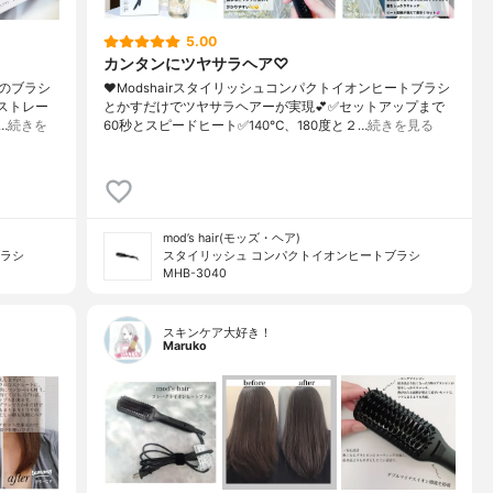
5.00
カンタンにツヤサラヘア♡
ものブラシ
❤︎Modshairスタイリッシュコンパクトイオンヒートブラシ
ストレー
とかすだけでツヤサラヘアーが実現💕✅セットアップまで
…
続きを
60秒とスピードヒート✅140℃、180度と２…
続きを見る
mod’s hair(モッズ・ヘア)
ブラシ
スタイリッシュ コンパクトイオンヒートブラシ
MHB-3040
スキンケア大好き！
Maruko