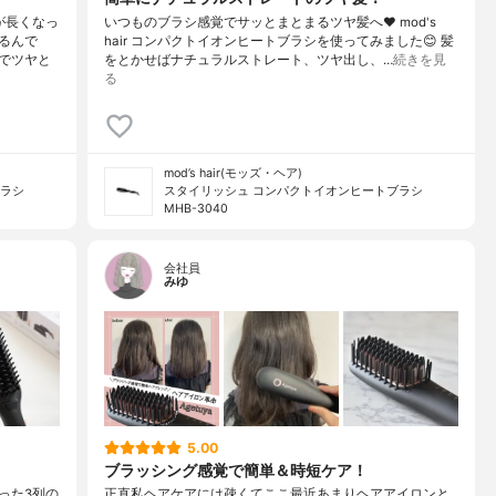
が長くなっ
いつものブラシ感覚でサッとまとまるツヤ髪へ❤ mod's
るんで
hair コンパクトイオンヒートブラシを使ってみました😊 髪
でツヤと
をとかせばナチュラルストレート、ツヤ出し、…
続きを見
る
mod’s hair(モッズ・ヘア)
ブラシ
スタイリッシュ コンパクトイオンヒートブラシ
MHB-3040
会社員
みゆ
5.00
ブラッシング感覚で簡単＆時短ケア！
った3列の
正直私ヘアケアには疎くてここ最近あまりヘアアイロンと