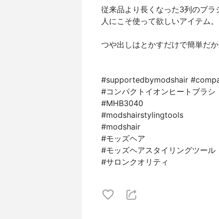
従来品より長くなった3列のブラ
人にこそ使って欲しいアイテム。
つや出しはとかすだけで簡単だか
#supportedbymodshair #compa
#コンパクトイオンヒートブラシ
#MHB3040
#modshairstylingtools
#modshair
#モッズヘア
#モッズヘアスタイリングツール
#サロンクオリティ