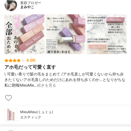
美容ブロガー
まみやこ
4.00
アホ毛だって可愛く直す
\ 可愛い香りで髪の毛をまとめて /⁡アホ毛直しが可愛くないから持ち歩
きたくないアホ毛直しのためだけにあれを持ち歩くのか…となりがちな
私に朗報⁡⁡MieuMie…
続きを見る
MieuMieu(ミュミュ)
エスティック