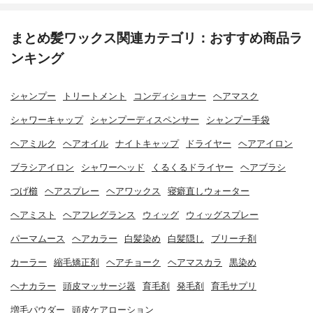
まとめ髪ワックス関連カテゴリ：おすすめ商品ラ
ンキング
シャンプー
トリートメント
コンディショナー
ヘアマスク
シャワーキャップ
シャンプーディスペンサー
シャンプー手袋
ヘアミルク
ヘアオイル
ナイトキャップ
ドライヤー
ヘアアイロン
ブラシアイロン
シャワーヘッド
くるくるドライヤー
ヘアブラシ
つげ櫛
ヘアスプレー
ヘアワックス
寝癖直しウォーター
ヘアミスト
ヘアフレグランス
ウィッグ
ウィッグスプレー
パーマムース
ヘアカラー
白髪染め
白髪隠し
ブリーチ剤
カーラー
縮毛矯正剤
ヘアチョーク
ヘアマスカラ
黒染め
ヘナカラー
頭皮マッサージ器
育毛剤
発毛剤
育毛サプリ
増毛パウダー
頭皮ケアローション