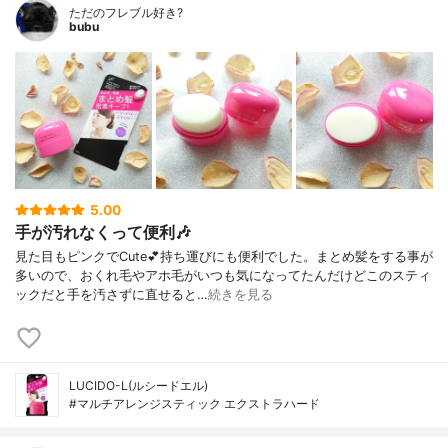
ただのフレブル好き?
bubu
5.00
手が汚れなくって便利🎶
見た目もピンクでCute💕持ち運びにも便利でした。まとめ髪をする事が
多いので、おくれ毛やアホ毛がいつも気になってたんだけどこのスティ
ックだと手を汚さずに直せると…
続きを見る
LUCIDO-L(ルシードエル)
#マルチアレンジスティック エクストラハード