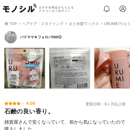
おすすめ商品がもらえる
クチコミポイ活サイト
TOP
ヘアケア・スタイリング
まとめ髪ワックス
URUMIE(ウ
バドママ★フォロバ100◎
4.00
更新日時：6ヶ月以上前
石鹸の良い香り。
雑貨屋さんで安くなっていて、前から気になっていたので
購入しました。