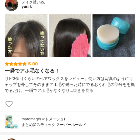
メイク濃いめ。
yuri.k
5.00
一瞬でアホ毛なくなる！
リピ3個目くらいのヘアワックスをレビュー。使い方は写真のようにキ
ャップを外してそのままアホ毛や縛った時にでるおくれ毛の部分をを撫
でるだけ。一瞬でアホ毛がなくなり…
続きを見る
matomage(マトメージュ)
まとめ髪スティック スーパーホールド