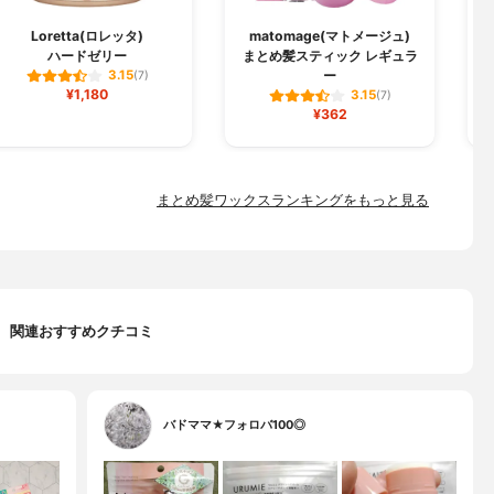
Loretta(ロレッタ)
matomage(マトメージュ)
ハードゼリー
まとめ髪スティック レギュラ
ー
3.15
(7)
¥1,180
3.15
(7)
¥362
まとめ髪ワックスランキングをもっと見る
関連おすすめクチコミ
バドママ★フォロバ100◎