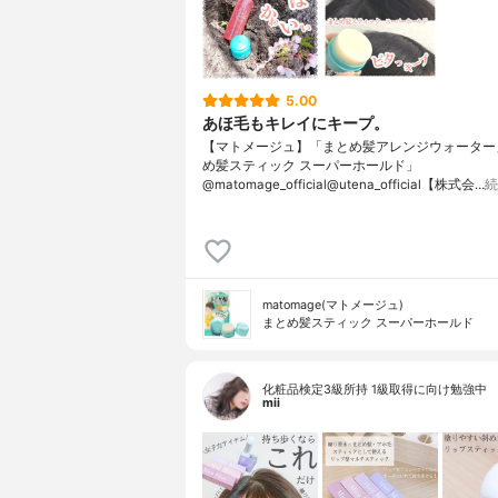
5.00
あほ毛もキレイにキープ。
【マトメージュ】「まとめ髪アレンジウォーター
め髪スティック スーパーホールド」
@matomage_official@utena_official【株式会…
続
matomage(マトメージュ)
まとめ髪スティック スーパーホールド
化粧品検定3級所持 1級取得に向け勉強中
mii