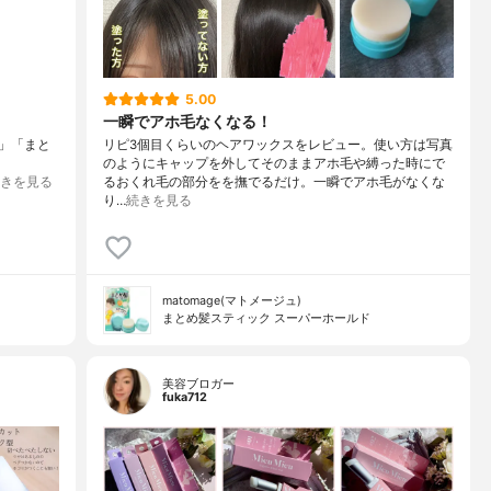
5.00
一瞬でアホ毛なくなる！
」「まと
リピ3個目くらいのヘアワックスをレビュー。使い方は写真
のようにキャップを外してそのままアホ毛や縛った時にで
きを見る
るおくれ毛の部分をを撫でるだけ。一瞬でアホ毛がなくな
り…
続きを見る
matomage(マトメージュ)
まとめ髪スティック スーパーホールド
美容ブロガー
fuka712