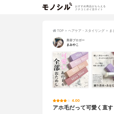
おすすめ商品がもらえる
クチコミポイ活サイト
TOP
ヘアケア・スタイリング
ま
美容ブロガー
まみやこ
4.00
アホ毛だって可愛く直す