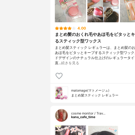
4.00
まとめ髪のおくれ毛やあほ毛をピタッとキ
るスティック型ワックス
まとめ髪スティック レギュラーは、まとめ髪の
あほ毛をピタッとキープするスティック型ワック
ドデザインのナチュラル仕上げのレギュラータイ
直…
続きを見る
matomage(マトメージュ)
まとめ髪スティック レギュラー
cosme monitor / Trav…
kana_cafe_time