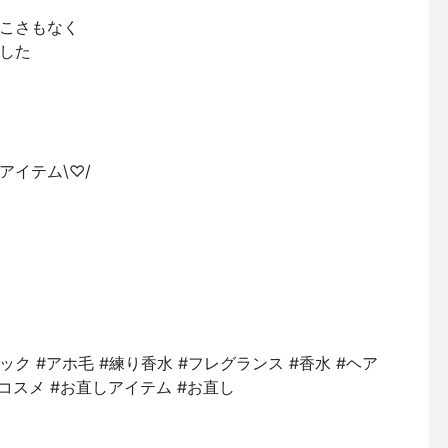
こさもなく
した
アイテム\♡/
ティック #アホ毛 #練り香水 #フレグランス #香水 #ヘア
コスメ #お直しアイテム #お直し