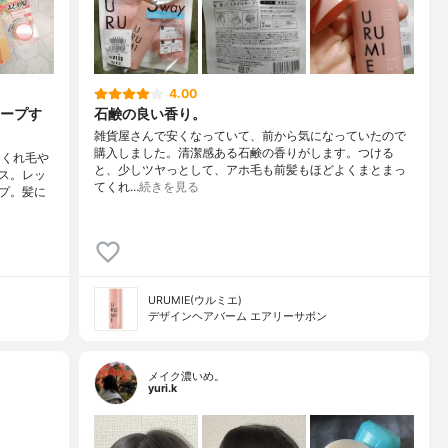
4.00
ープす
石鹸の良い香り。
雑貨屋さんで安くなっていて、前から気になっていたので
購入しました。清潔感ある石鹸の香りがします。つける
おくれ毛や
と、少しツヤっとして、アホ毛も前髪もほどよくまとまっ
ス。レッ
てくれ…
続きを見る
プ。髪に
URUMIE(ウルミエ)
デザインヘアバーム エアリーサボン
メイク濃いめ。
yuri.k