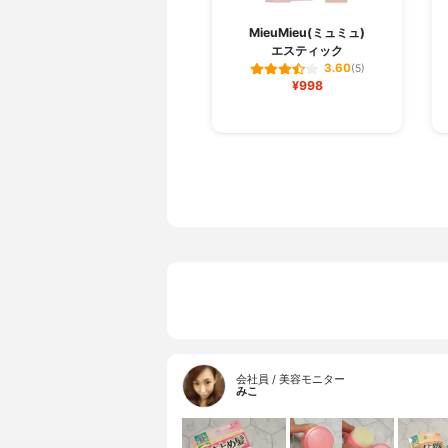
MieuMieu(ミュミュ)
エスティック
3.60
(5)
¥998
会社員 / 美容モニター
みこ