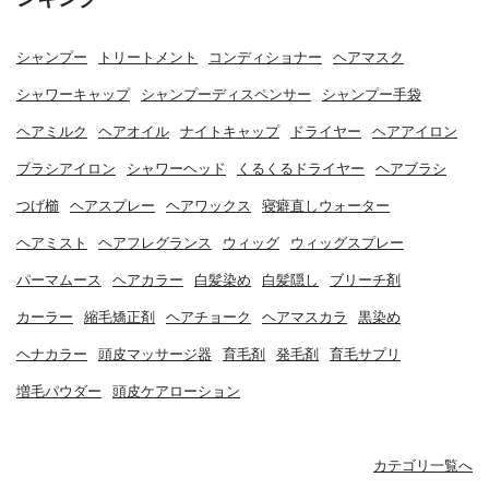
シャンプー
トリートメント
コンディショナー
ヘアマスク
シャワーキャップ
シャンプーディスペンサー
シャンプー手袋
ヘアミルク
ヘアオイル
ナイトキャップ
ドライヤー
ヘアアイロン
ブラシアイロン
シャワーヘッド
くるくるドライヤー
ヘアブラシ
つげ櫛
ヘアスプレー
ヘアワックス
寝癖直しウォーター
ヘアミスト
ヘアフレグランス
ウィッグ
ウィッグスプレー
パーマムース
ヘアカラー
白髪染め
白髪隠し
ブリーチ剤
カーラー
縮毛矯正剤
ヘアチョーク
ヘアマスカラ
黒染め
ヘナカラー
頭皮マッサージ器
育毛剤
発毛剤
育毛サプリ
増毛パウダー
頭皮ケアローション
カテゴリ一覧へ