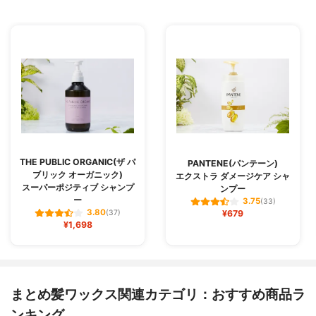
THE PUBLIC ORGANIC(ザ パ
PANTENE(パンテーン)
ブリック オーガニック)
エクストラ ダメージケア シャ
スーパーポジティブ シャンプ
ンプー
ー
3.75
(33)
3.80
(37)
¥679
¥1,698
まとめ髪ワックス関連カテゴリ：おすすめ商品ラ
ンキング