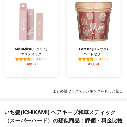
MieuMieu(ミュミュ)
Loretta(ロレッタ)
エスティック
ハードゼリー
3.60
3.15
(5)
(7)
¥998
¥1,180
まとめ髪ワックスランキングをもっと見る
いち髪(ICHIKAMI) ヘアキープ和草スティック
（スーパーハード）の類似商品：評価・料金比較