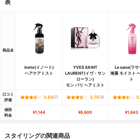
表
商品名
inoto(イノート)
YVES SAINT
La sana(ラ
ヘアケアミスト
LAURENT(イヴ・サン
海藻 モイスト 
ローラン)
ト
モン パリ ヘアミスト
口コミ
3.83
(7)
3.75
(3)
3
評価
値段
¥1,144
¥6,600
¥1,643
料金
スタイリングの関連商品