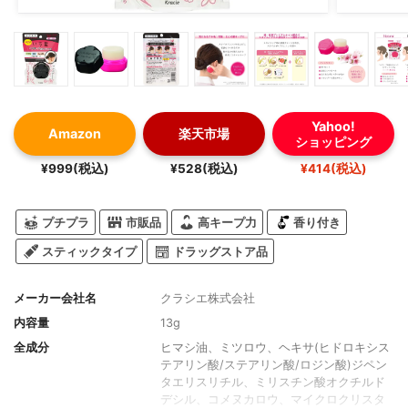
Yahoo!
Amazon
楽天市場
ショッピング
¥999(税込)
¥528(税込)
¥414(税込)
プチプラ
市販品
高キープ力
香り付き
スティックタイプ
ドラッグストア品
メーカー会社名
クラシエ株式会社
内容量
13g
全成分
ヒマシ油、ミツロウ、ヘキサ(ヒドロキシス
テアリン酸/ステアリン酸/ロジン酸)ジペン
タエリスリチル、ミリスチン酸オクチルド
デシル、コメヌカロウ、マイクロクリスタ