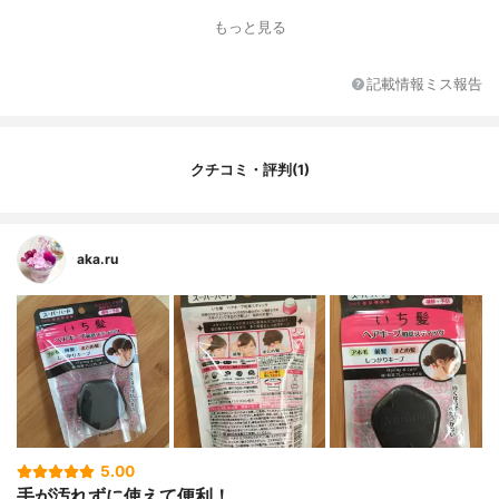
リンワックス、コメヌカ油、コメ胚芽油、
もっと見る
ツバキ種子油、クルミ種子油、ユチャ種子
油、メトキシケイヒ酸エチルヘキシル、ジ
パルミチン酸アスコルビル、BHT、香料
記載情報ミス報告
クチコミ・評判(1)
aka.ru
5.00
手が汚れずに使えて便利！