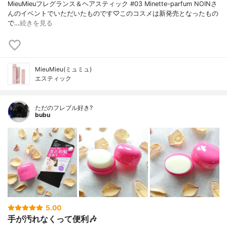
MieuMieuフレグランス＆ヘアスティック #03 Minette-parfum NOINさ
んのイベントでいただいたものです♡このコスメは新発売となったもの
で…
続きを見る
MieuMieu(ミュミュ)
エスティック
ただのフレブル好き?
bubu
5.00
手が汚れなくって便利🎶