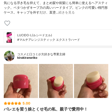
気になる浮き毛を抑えて、まとめ髪や前髪にも簡単に使えるヘアスティ
ック。ベタつかずキープ力の高いハードタイプ。ピンクの可愛い楕円形
ケース。キャップを外すだけ、直塗…
続きを見る
LUCIDO-L(ルシードエル)
#マルチアレンジスティック エクストラハード
コスメと口コミが大好きな専業主婦
kirakiranoriko
5.00
バレエを習う娘とくせ毛の私、親子で愛用中！