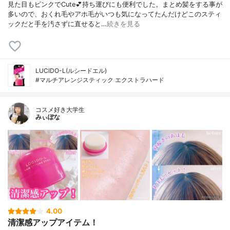
見た目もピンクでCute💕持ち運びにも便利でした。まとめ髪をする事が
多いので、おくれ毛やアホ毛がいつも気になってたんだけどこのスティ
ックだと手を汚さずに直せると…
続きを見る
LUCIDO-L(ルシードエル)
#マルチアレンジスティック エクストラハード
コスメ好き大学生
みぃぽな
4.00
清潔感アップアイテム！