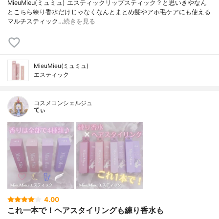
MieuMieu(ミュミュ) エスティック⁡リップスティック？と思いきやなん
とこちら練り香水⁡だけじゃなく⁡なんとまとめ髪やアホ毛ケアにも使える
マルチスティック…
続きを見る
MieuMieu(ミュミュ)
エスティック
コスメコンシェルジュ
てぃ
4.00
これ一本で！ヘアスタイリングも練り香水も