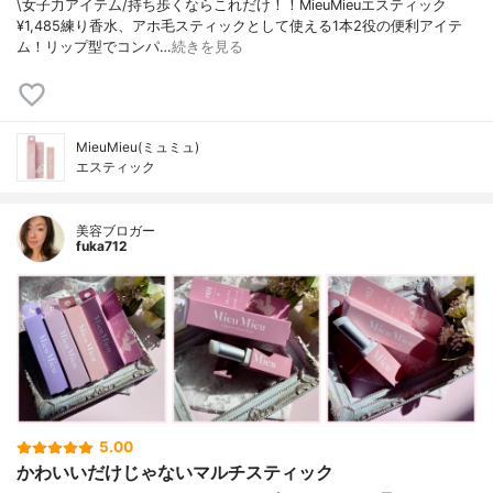
\女子力アイテム/持ち歩くならこれだけ！！MieuMieuエスティック
¥1,485練り香水、アホ毛スティックとして使える1本2役の便利アイテ
ム！リップ型でコンパ…
続きを見る
MieuMieu(ミュミュ)
エスティック
美容ブロガー
fuka712
5.00
かわいいだけじゃないマルチスティック