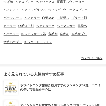
つげ櫛
ヘアスプレー
ヘアワックス
寝癖直しウォーター
ヘアミスト
ヘアフレグランス
ウィッグ
ウィッグスプレー
パーマムース
ヘアカラー
白髪染め
白髪隠し
ブリーチ剤
カーラー
縮毛矯正剤
ヘアチョーク
ヘアマスカラ
黒染め
ヘナカラー
頭皮マッサージ器
育毛剤
発毛剤
育毛サプリ
増毛パウダー
頭皮ケアローション
カテゴリ一覧へ
よく見られている人気おすすめ記事
ホワイトニング歯磨き粉おすすめランキング52選！口コミ
の多い市販品を中心に
アイシャドウおすすめ人気ランキング52選！パレット&単