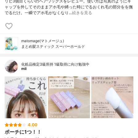
リピ3個目くらいのヘアワックスをレビュー。使い方は写真のようにキ
ャップを外してそのままアホ毛や縛った時にでるおくれ毛の部分をを撫
でるだけ。一瞬でアホ毛がなくなり…
続きを見る
matomage(マトメージュ)
まとめ髪スティック スーパーホールド
化粧品検定3級所持 1級取得に向け勉強中
mii
4.00
ポーチに1つ！！