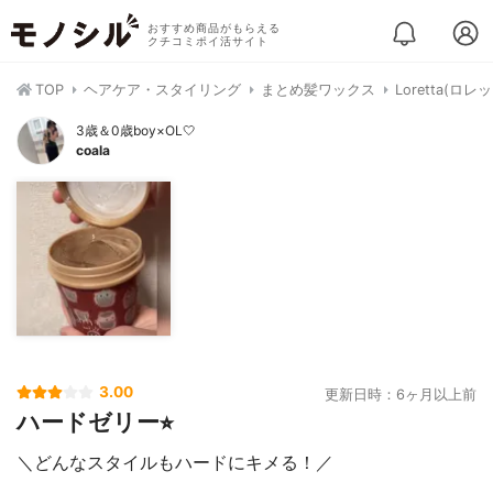
おすすめ商品がもらえる
クチコミポイ活サイト
TOP
ヘアケア・スタイリング
まとめ髪ワックス
Loretta(ロ
3歳＆0歳boy×OL🤍
coala
3.00
更新日時：6ヶ月以上前
ハードゼリー⭐︎
＼どんなスタイルもハードにキメる！／