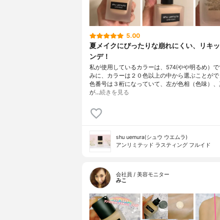
5.00
夏メイクにぴったりな崩れにくい、リキッ
ンデ！
私が使用しているカラーは、574(やや明るめ）
みに、カラーは２０色以上の中から選ぶことがで
色番号は３桁になっていて、左が色相（色味）、
が…
続きを見る
shu uemura(シュウ ウエムラ)
アンリミテッド ラスティング フルイド
会社員 / 美容モニター
みこ