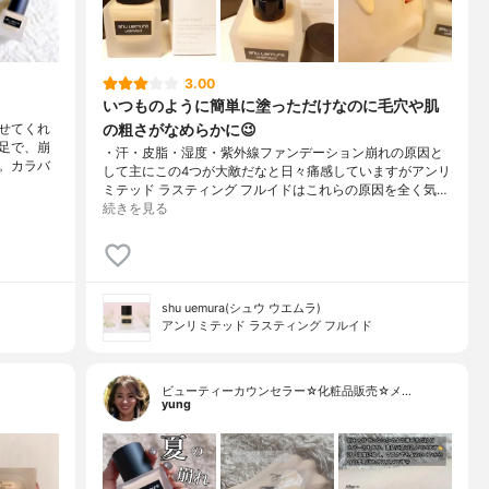
3.00
いつものように簡単に塗っただけなのに毛穴や肌
の粗さがなめらかに😉
せてくれ
足で、崩
・汗・皮脂・湿度・紫外線ファンデーション崩れの原因と
。カラバ
して主にこの4つが大敵だなと日々痛感していますがアンリ
ミテッド ラスティング フルイドはこれらの原因を全く気…
続きを見る
shu uemura(シュウ ウエムラ)
アンリミテッド ラスティング フルイド
ビューティーカウンセラー☆化粧品販売☆メ…
yung