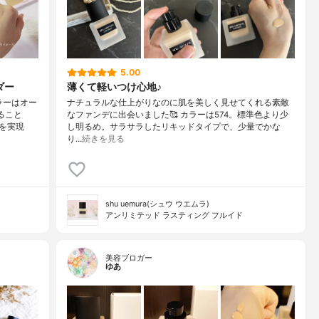
5.00
ダー
薄くて軽いつけ心地♪
ラーはオー
ナチュラルな仕上がりなのに肌を美しく見せてくれる素敵
ること
なファンデに出会いました🥰 カラーは574。標準色より少
を実現
し明るめ。サラサラしたリキッドタイプで、少量でかな
り…
続きを見る
shu uemura(シュウ ウエムラ)
アンリミテッド ラスティング フルイド
美容ブロガー
ゆあ