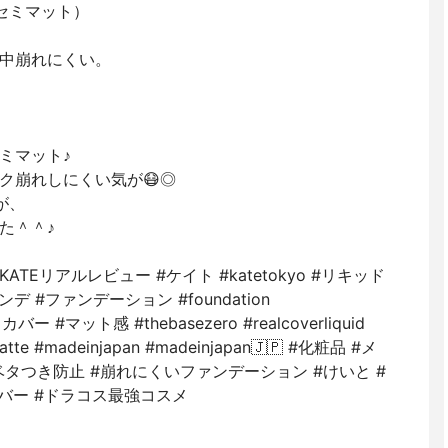
（セミマット）
中崩れにくい。
ミマット♪
ク崩れしにくい気が😷◎
が、
た＾＾♪
ATEリアルレビュー #ケイト #katetokyo #リキッド
 #ファンデーション #foundation
イカバー #マット感 #thebasezero #realcoverliquid
tte #madeinjapan #madeinjapan🇯🇵 #化粧品 #メ
#ベタつき防止 #崩れにくいファンデーション #けいと #
カバー #ドラコス最強コスメ