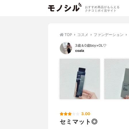
おすすめ商品がもらえる
クチコミポイ活サイト
TOP
コスメ
ファンデーション
3歳＆0歳boy×OL🤍
coala
3.00
セミマット◎