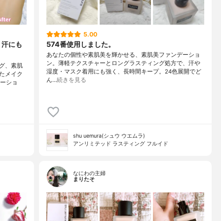
5.00
、汗にも
574番使用しました。
あなたの個性や素肌美を輝かせる、素肌美ファンデーショ
ン。薄軽テクスチャーとロングラスティング処方で、汗や
グ、素肌
湿度・マスク着用にも強く、長時間キープ。24色展開でど
たメイク
ん…
続きを見る
エーショ
shu uemura(シュウ ウエムラ)
アンリミテッド ラスティング フルイド
なにわの主婦
まりたそ