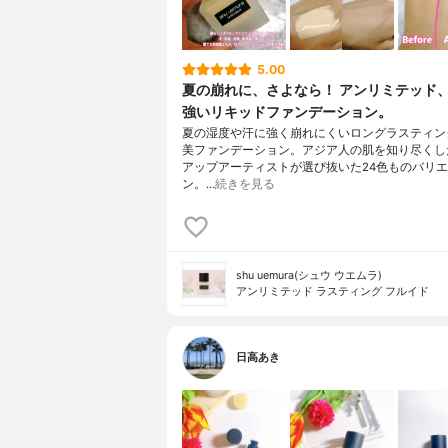
5.00
夏の崩れに、さよなら！ アンリミテッド
強いリキッドファンデーション。
夏の湿度や汗に強く崩れにくいロングラスティン
美ファンデーション。アジア人の肌を知り尽くし
アップアーティストが選び抜いた24色ものバリ
ン。…
続きを見る
shu uemura(シュウ ウエムラ)
アンリミテッド ラスティング フルイド
日高あき