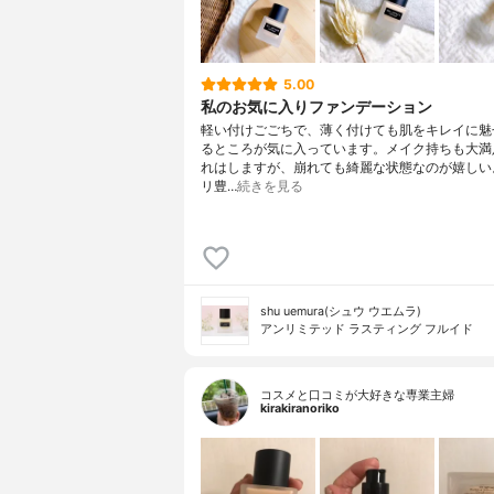
5.00
私のお気に入りファンデーション
軽い付けごごちで、薄く付けても肌をキレイに魅
るところが気に入っています。メイク持ちも大満
れはしますが、崩れても綺麗な状態なのが嬉しい
リ豊…
続きを見る
shu uemura(シュウ ウエムラ)
アンリミテッド ラスティング フルイド
コスメと口コミが大好きな専業主婦
kirakiranoriko