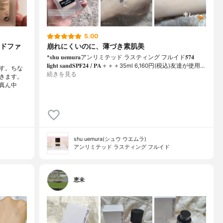
5.00
ドファ
崩れにくいのに、薄づき素肌美
*𝐬𝐡𝐮 𝐮𝐞𝐦𝐮𝐫𝐚アンリミテッド ラスティング フルイド𝟓𝟕𝟒
𝐥𝐢𝐠𝐡𝐭 𝐬𝐚𝐧𝐝𝐒𝐏𝐅𝟐𝟒 / 𝐏𝐀＋＋＋⁡35ml 6,160円(税込)⁡友達が使用…
です。ちな
続きを見る
きます。
真ん中
shu uemura(シュウ ウエムラ)
アンリミテッド ラスティング フルイド
恵未