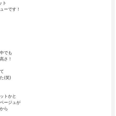
ット
ューです！
の中でも
高さ！
て
(笑)
ットかと
ベージュが
から