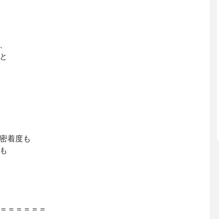
、
と
密着度も
も
＝＝＝＝＝＝