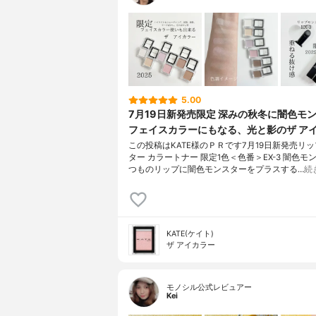
5.00
7月19日新発売限定 深みの秋冬に闇色モ
フェイスカラーにもなる、光と影のザ ア
この投稿はKATE様のＰＲです7月19日新発売リ
ター カラートナー 限定1色＜色番＞EX-3 闇色モ
つものリップに闇色モンスターをプラスする…
続
KATE(ケイト)
ザ アイカラー
モノシル公式レビュアー
Kei