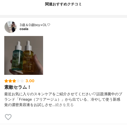
関連おすすめクチコミ
3歳＆0歳boy×OL🤍
coala
3.00
素敵セラム！
最近お気に入りのスキンケアをご紹介させてください🤍話題沸騰中のブ
ランド「Frieage（フリアージュ）」から出ている、冷やして使う新感
覚の濃密美容液をお試しさせ…
続きを見る