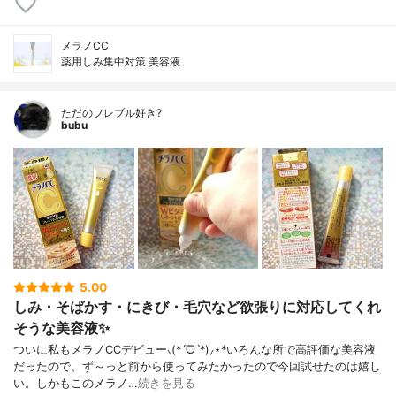
メラノCC
薬用しみ集中対策 美容液
ただのフレブル好き?
bubu
5.00
しみ・そばかす・にきび・毛穴など欲張りに対応してくれ
そうな美容液✨
ついに私もメラノCCデビュー⸜(*ˊᗜˋ*)⸝⋆*いろんな所で高評価な美容液
だったので、ず～っと前から使ってみたかったので今回試せたのは嬉し
い。しかもこのメラノ…
続きを見る