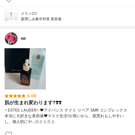
メラノCC
薬用しみ集中対策 美容液
hiii
5.00
肌が生まれ変わります?❣️❣️
✨ESTEE LAUDER✨❤︎アドバンス ナイト リペア SMR コンプレックス
本当に大好きな美容液❤️マスク生活?が長いから、肌荒れもしやすい
し、個人的にや…
続きを見る