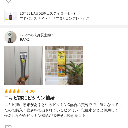
ESTEE LAUDER(エスティローダー)
アドバンス ナイト リペア SR コンプレックスⅡ
175cmの高身長主婦♡
あいこ
4.00
ニキビ跡にビタミン補給！
ニキビ跡に効果があるというビタミンC配合の美容液で、気になってい
たので購入！皮膚科で出されているビタミンC化粧水などと併用して、
保湿しながらビタミン補給が出来そ…
続きを見る