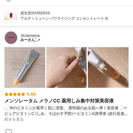
資生堂(SHISEIDO)
アルティミューン パワライジング コンセントレート III
3kidsmama
みーさん¨̮⸝⋆
5.00
メンソレータム メラノCC 薬用しみ集中対策美容液
˗ˏˋ Wのビタミンが素早く肌に浸透。 透明感のある肌へ導く美容液 ˎˊ˗☞
ピュアビタミンC (しみ、そばかす予防)☞ビタミンE誘導体 (血行促進…
続きを見る