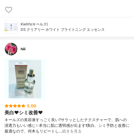
Kiehl’s(キールズ)
DS クリアリー ホワイト ブライトニング エッセンス
hiii
5.00
美白❤️シミ改善❤️
キールズの美容液すっごく良い?サラッとしたテクスチャーで、肌への
浸透力もいい感じ✨本当に肌に透明感が出ます❗️美白、シミ予防と改善に
最適なので、何本もリピートし…
続きを見る