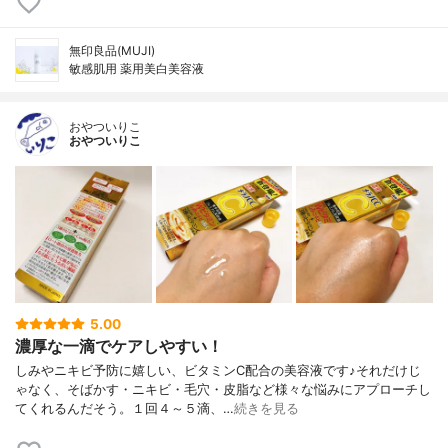
無印良品(MUJI)
敏感肌用 薬用美白美容液
おやついりこ
おやついりこ
5.00
濃厚な一滴でケアしやすい！
しみやニキビ予防に嬉しい、ビタミンC配合の美容液です♪それだけじ
ゃなく、そばかす・ニキビ・毛穴・皮脂など様々な悩みにアプローチし
てくれるんだそう。１回４～５滴、…
続きを見る