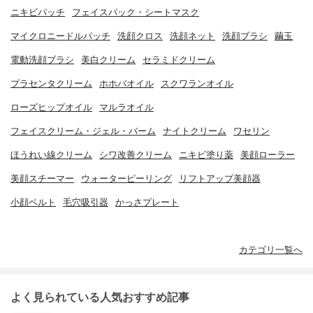
ニキビパッチ
フェイスパック・シートマスク
マイクロニードルパッチ
洗顔クロス
洗顔ネット
洗顔ブラシ
繭玉
電動洗顔ブラシ
美白クリーム
セラミドクリーム
プラセンタクリーム
ホホバオイル
スクワランオイル
ローズヒップオイル
マルラオイル
フェイスクリーム・ジェル・バーム
ナイトクリーム
ワセリン
ほうれい線クリーム
シワ改善クリーム
ニキビ塗り薬
美顔ローラー
美顔スチーマー
ウォーターピーリング
リフトアップ美顔器
小顔ベルト
毛穴吸引器
かっさプレート
カテゴリ一覧へ
よく見られている人気おすすめ記事