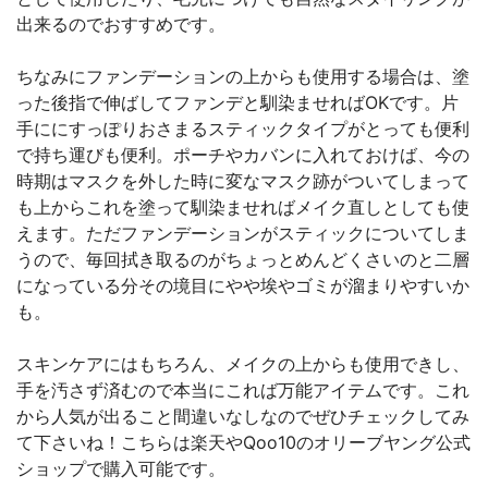
出来るのでおすすめです。
ちなみにファンデーションの上からも使用する場合は、塗
った後指で伸ばしてファンデと馴染ませればOKです。片
手ににすっぽりおさまるスティックタイプがとっても便利
で持ち運びも便利。ポーチやカバンに入れておけば、今の
時期はマスクを外した時に変なマスク跡がついてしまって
も上からこれを塗って馴染ませればメイク直しとしても使
えます。ただファンデーションがスティックについてしま
うので、毎回拭き取るのがちょっとめんどくさいのと二層
になっている分その境目にやや埃やゴミが溜まりやすいか
も。
スキンケアにはもちろん、メイクの上からも使用できし、
手を汚さず済むので本当にこれば万能アイテムです。これ
から人気が出ること間違いなしなのでぜひチェックしてみ
て下さいね！こちらは楽天やQoo10のオリーブヤング公式
ショップで購入可能です。