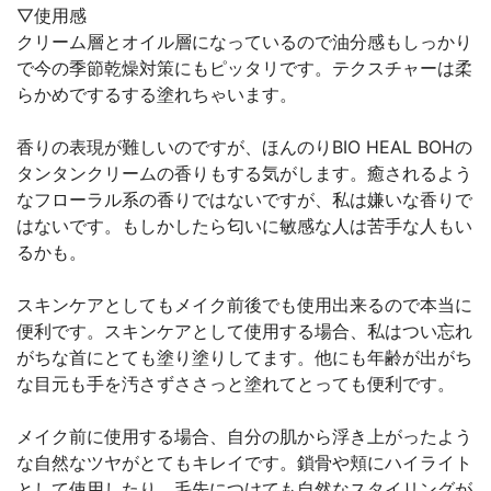
▽使用感
クリーム層とオイル層になっているので油分感もしっかり
で今の季節乾燥対策にもピッタリです。テクスチャーは柔
らかめでするする塗れちゃいます。
香りの表現が難しいのですが、ほんのりBIO HEAL BOHの
タンタンクリームの香りもする気がします。癒されるよう
なフローラル系の香りではないですが、私は嫌いな香りで
はないです。もしかしたら匂いに敏感な人は苦手な人もい
るかも。
スキンケアとしてもメイク前後でも使用出来るので本当に
便利です。スキンケアとして使用する場合、私はつい忘れ
がちな首にとても塗り塗りしてます。他にも年齢が出がち
な目元も手を汚さずささっと塗れてとっても便利です。
メイク前に使用する場合、自分の肌から浮き上がったよう
な自然なツヤがとてもキレイです。鎖骨や頬にハイライト
として使用したり、毛先につけても自然なスタイリングが