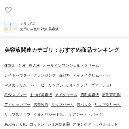
メラノCC
薬用しみ集中対策 美容液
美容液関連カテゴリ：おすすめ商品ランキング
化粧水
乳液
導入液
オールインワンジェル・クリーム
ナイトパウダー
クレンジング
洗顔料
アイメイクリムーバー
マスカラリムーバー
ピーリングジェル(スクラブ・ゴマージュ)
毛穴スプレー
まつげ美容液
アイクリーム
眉毛美容液
眉毛育毛剤
アイシャンプー
唇美容液
リップバーム
唇パック
リップクリーム
リップスクラブ
くまとりシート(目元ケアシート・パック)
あぶらとり紙
コットン
シミ用飲み薬
スキンケアトラベルセット