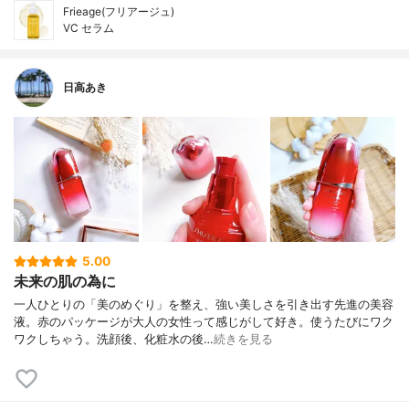
Frieage(フリアージュ)
VC セラム
日高あき
5.00
未来の肌の為に
一人ひとりの「美のめぐり」を整え、強い美しさを引き出す先進の美容
液。赤のパッケージが大人の女性って感じがして好き。使うたびにワク
ワクしちゃう。洗顔後、化粧水の後…
続きを見る