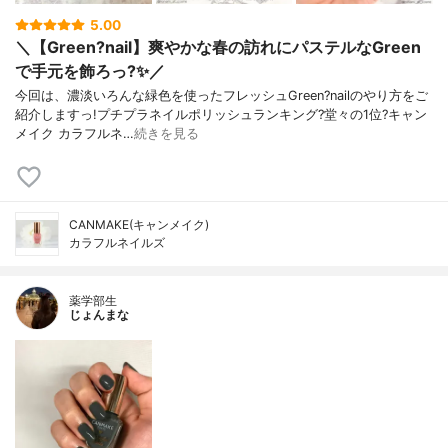
5.00
＼【Green?nail】爽やかな春の訪れにパステルなGreen
で手元を飾ろっ?✨／
今回は、濃淡いろんな緑色を使ったフレッシュGreen?nailのやり方をご
紹介しますっ!プチプラネイルポリッシュランキング?堂々の1位?キャン
メイク カラフルネ…
続きを見る
CANMAKE(キャンメイク)
カラフルネイルズ
薬学部生
じょんまな