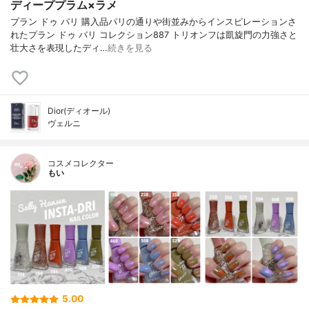
ディーププラム×ラメ
プラン ドゥ パリ 購入品パリの通りや街並みからインスピレーションさ
れたプラン ドゥ パリ コレクション887 トリオンフは凱旋門の力強さと
壮大さを表現したディ…
続きを見る
Dior(ディオール)
ヴェルニ
コスメコレクター
もい
5.00