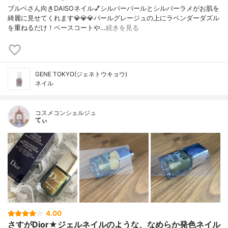
ブルベさん向きDAISOネイル💅シルバーパールとシルバーラメがお肌を
綺麗に見せてくれます💎💎💎パールグレージュの上にラベンダーダズル
を重ねるだけ！ベースコートや…
続きを見る
GENE TOKYO(ジェネトウキョウ)
ネイル
コスメコンシェルジュ
てぃ
4.00
さすがDior★ジェルネイルのような、なめらか発色ネイル