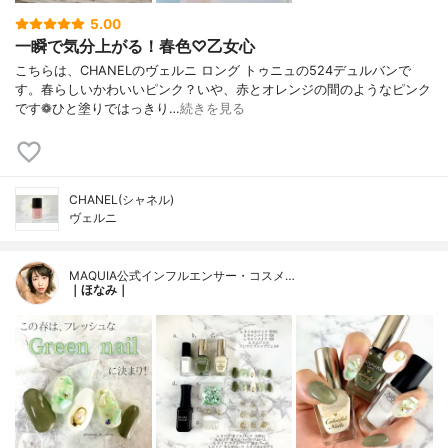
5.00
一瞬で気分上がる！春色♡乙女心
こちらは、CHANELのヴェルニ ロング トゥニュの524デュルバンで
す。春らしいかわいいピンク？いや、赤とオレンジの間のようなピンク
です❁︎ひと塗りではっきり…
続きを見る
CHANEL(シャネル)
ヴェルニ
MAQUIA公式インフルエンサー・コスメ…
｜ほなみ｜