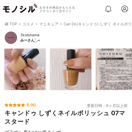
おすすめ商品がもらえる
クチコミポイ活サイト
TOP
コスメ
マニキュア
Can Do(キャンドゥ) しずく ネイルポ
3kidsmama
みーさん¨̮⸝⋆
5.00
更新日時：6ヶ月以上前
キャンドゥ しずくネイルポリッシュ 07マ
スタード