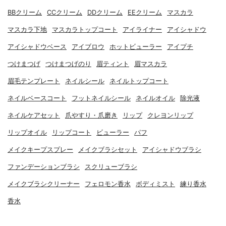
BBクリーム
CCクリーム
DDクリーム
EEクリーム
マスカラ
マスカラ下地
マスカラトップコート
アイライナー
アイシャドウ
アイシャドウベース
アイブロウ
ホットビューラー
アイプチ
つけまつげ
つけまつげのり
眉ティント
眉マスカラ
眉毛テンプレート
ネイルシール
ネイルトップコート
ネイルベースコート
フットネイルシール
ネイルオイル
除光液
ネイルケアセット
爪やすり・爪磨き
リップ
クレヨンリップ
リップオイル
リップコート
ビューラー
パフ
メイクキープスプレー
メイクブラシセット
アイシャドウブラシ
ファンデーションブラシ
スクリューブラシ
メイクブラシクリーナー
フェロモン香水
ボディミスト
練り香水
香水