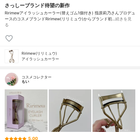
さっしーブランド待望の新作
⁡Ririmew⁡⁡アイラッシュカーラー⁡⁡⁡(替えゴム1個付き) ⁡⁡⁡⁡⁡指原莉乃さんプロデュ
ースのコスメブランドRirimew(リリミュウ)からブランド初…
続きを見
る
Ririmew(リリミュウ)
アイラッシュカーラー
コスメコレクター
もい
5.00