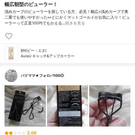
幅広朝型のビューラー！
浅めカーブのビューラーを探している方、必見！幅広×浅めカーブで奥
二重でも使いやすかった👀とにかくマットゴールドがお気に入り！ビュ
ーラーって正直100均でもかえる…
続きを見る
BN(ビー・エヌ)
AuraU キャッチ&アップカーラー
バドママ★フォロバ100◎
2.00