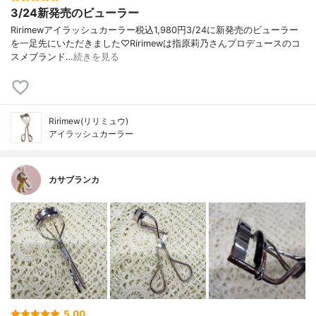
3/24新発売のビューラー
Ririmewアイラッシュカーラー税込1,980円3/24に新発売のビューラー
を一足先にいただきました♡Ririmewは指原莉乃さんプロデュースのコ
スメブランド…
続きを見る
Ririmew(リリミュウ)
アイラッシュカーラー
カサブランカ
5.00