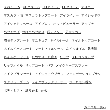
BBクリーム
CCクリーム
DDクリーム
EEクリーム
マスカラ
マスカラ下地
マスカラトップコート
アイライナー
アイシャドウ
アイシャドウベース
アイブロウ
ホットビューラー
アイプチ
つけまつげ
つけまつげのり
眉ティント
眉マスカラ
眉毛テンプレート
マニキュア
ネイルシール
ネイルトップコート
ネイルベースコート
フットネイルシール
ネイルオイル
除光液
ネイルケアセット
爪やすり・爪磨き
リップ
クレヨンリップ
リップオイル
リップコート
パフ
メイクキープスプレー
メイクブラシセット
アイシャドウブラシ
ファンデーションブラシ
スクリューブラシ
メイクブラシクリーナー
フェロモン香水
ボディミスト
練り香水
香水
カテゴリ一覧へ