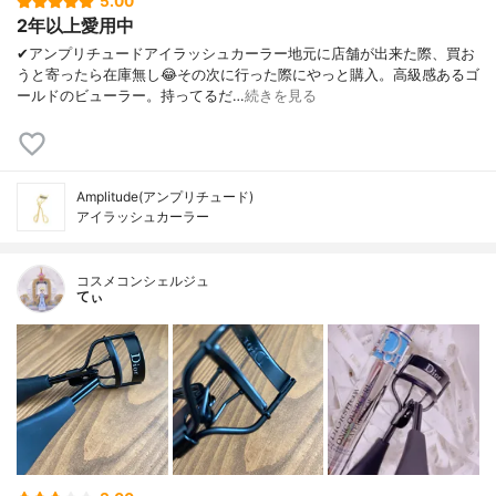
5.00
2年以上愛用中
✔︎アンプリチュードアイラッシュカーラー地元に店舗が出来た際、買お
うと寄ったら在庫無し😂その次に行った際にやっと購入。高級感あるゴ
ールドのビューラー。持ってるだ…
続きを見る
Amplitude(アンプリチュード)
アイラッシュカーラー
コスメコンシェルジュ
てぃ