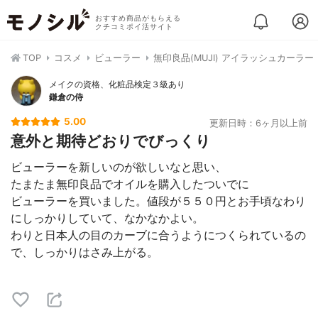
おすすめ商品がもらえる
クチコミポイ活サイト
TOP
コスメ
ビューラー
無印良品(MUJI) アイラッシュカーラー
メイクの資格、化粧品検定３級あり
鎌倉の侍
5.00
更新日時：6ヶ月以上前
意外と期待どおりでびっくり
ビューラーを新しいのが欲しいなと思い、
たまたま無印良品でオイルを購入したついでに
ビューラーを買いました。値段が５５０円とお手頃なわり
にしっかりしていて、なかなかよい。
わりと日本人の目のカーブに合うようにつくられているの
で、しっかりはさみ上がる。