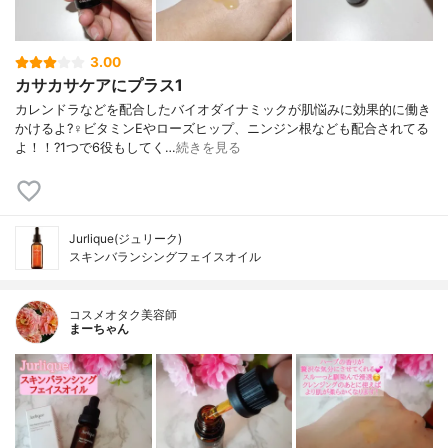
3.00
カサカサケアにプラス1
カレンドラなどを配合したバイオダイナミックが肌悩みに効果的に働き
かけるよ?‍♀️ビタミンEやローズヒップ、ニンジン根なども配合されてる
よ！！?1つで6役もしてく…
続きを見る
Jurlique(ジュリーク)
スキンバランシングフェイスオイル
コスメオタク美容師
まーちゃん