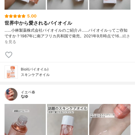
5.00
世界中から愛されるバイオイル
……⁡小林製薬株式会社⁡⁡バイオイル⁡⁡のご紹介🎶⁡……⁡⁡⁡⁡バイオイルってご存知
ですか？⁡⁡1987年に南アフリカ共和国で発売。⁡⁡2021年9月時点で16…
続き
を見る
Bioil(バイオイル)
スキンケアオイル
イエベ春
なゆ