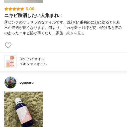
5.00
ニキビ跡消したい人集まれ！
薄ピンクのサラサラめなオイルです。洗顔後1番初めに顔に塗ると化粧
水の浸透が良くなります。何より、これを数ヶ月ほど使い続けると赤み
のあったニキビ跡が薄くなり、家族…
続きを見る
Bioil(バイオイル)
スキンケアオイル
oguparu