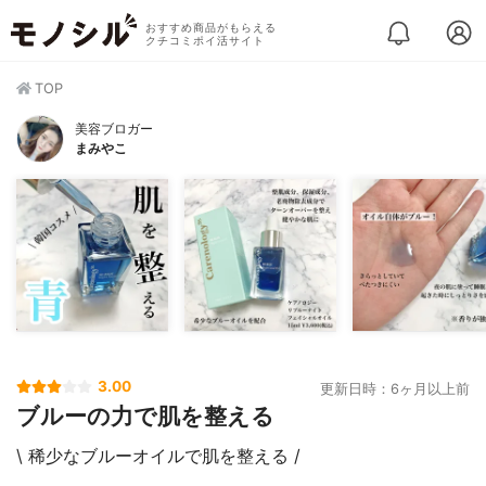
おすすめ商品がもらえる
クチコミポイ活サイト
TOP
美容ブロガー
まみやこ
3.00
更新日時：6ヶ月以上前
ブルーの力で肌を整える
\ 稀少なブルーオイルで肌を整える /