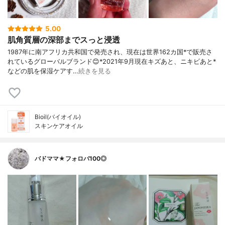
5.00
肌角質層の深部までスっと浸透
1987年に南アフリカ共和国で発売され、現在は世界162カ国*で販売さ
れているグローバルブランド😊*2021年9月現在キズあと、ニキビあと*
などの肌を保湿ケアす…
続きを見る
Bioil(バイオイル)
スキンケアオイル
バドママ★フォロバ100◎