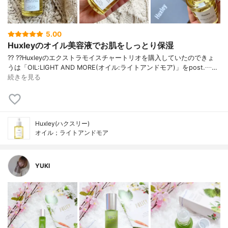
5.00
Huxleyのオイル美容液でお肌をしっとり保湿
?? ??Huxleyのエクストラモイスチャートリオを購入していたのできょ
うは「OIL:LIGHT AND MORE(オイル:ライトアンドモア)」をpost.┈…
続きを見る
Huxley(ハクスリー)
オイル；ライトアンドモア
YUKI