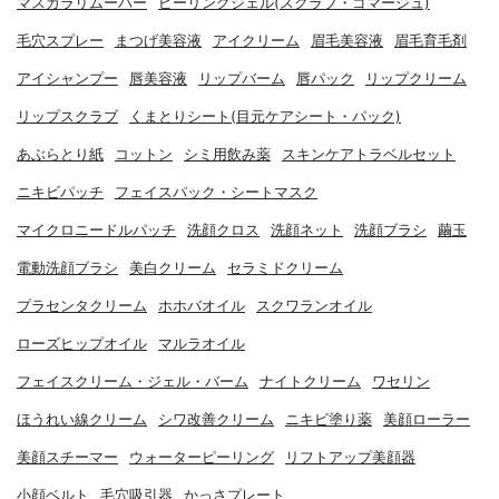
マスカラリムーバー
ピーリングジェル(スクラブ・ゴマージュ)
毛穴スプレー
まつげ美容液
アイクリーム
眉毛美容液
眉毛育毛剤
アイシャンプー
唇美容液
リップバーム
唇パック
リップクリーム
リップスクラブ
くまとりシート(目元ケアシート・パック)
あぶらとり紙
コットン
シミ用飲み薬
スキンケアトラベルセット
ニキビパッチ
フェイスパック・シートマスク
マイクロニードルパッチ
洗顔クロス
洗顔ネット
洗顔ブラシ
繭玉
電動洗顔ブラシ
美白クリーム
セラミドクリーム
プラセンタクリーム
ホホバオイル
スクワランオイル
ローズヒップオイル
マルラオイル
フェイスクリーム・ジェル・バーム
ナイトクリーム
ワセリン
ほうれい線クリーム
シワ改善クリーム
ニキビ塗り薬
美顔ローラー
美顔スチーマー
ウォーターピーリング
リフトアップ美顔器
小顔ベルト
毛穴吸引器
かっさプレート