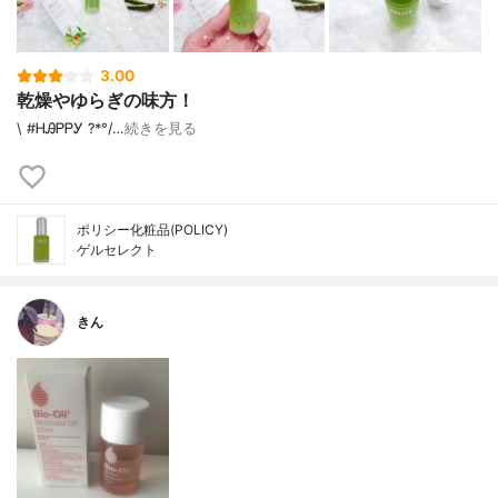
3.00
乾燥やゆらぎの味方！
\ #ᎻᎯᏢᏢᎩ ?*°/ …
続きを見る
ポリシー化粧品(POLICY)
ゲルセレクト
きん