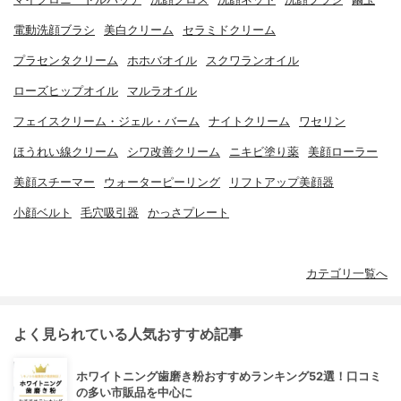
電動洗顔ブラシ
美白クリーム
セラミドクリーム
プラセンタクリーム
ホホバオイル
スクワランオイル
ローズヒップオイル
マルラオイル
フェイスクリーム・ジェル・バーム
ナイトクリーム
ワセリン
ほうれい線クリーム
シワ改善クリーム
ニキビ塗り薬
美顔ローラー
美顔スチーマー
ウォーターピーリング
リフトアップ美顔器
小顔ベルト
毛穴吸引器
かっさプレート
カテゴリ一覧へ
よく見られている人気おすすめ記事
ホワイトニング歯磨き粉おすすめランキング52選！口コミ
の多い市販品を中心に