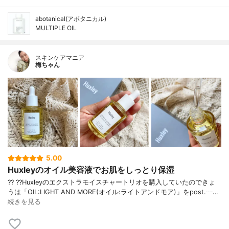
abotanical(アボタニカル)
MULTIPLE OIL
スキンケアマニア
梅ちゃん
5.00
Huxleyのオイル美容液でお肌をしっとり保湿
?? ??Huxleyのエクストラモイスチャートリオを購入していたのできょ
うは「OIL:LIGHT AND MORE(オイル:ライトアンドモア)」をpost.┈…
続きを見る