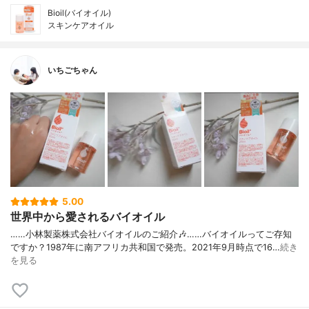
Bioil(バイオイル)
スキンケアオイル
いちごちゃん
5.00
世界中から愛されるバイオイル
……⁡小林製薬株式会社⁡⁡バイオイル⁡⁡のご紹介🎶⁡……⁡⁡⁡⁡バイオイルってご存知
ですか？⁡⁡1987年に南アフリカ共和国で発売。⁡⁡2021年9月時点で16…
続き
を見る