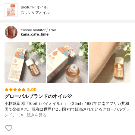
Bioil(バイオイル)
スキンケアオイル
cosme monitor / Trav…
kana_cafe_time
5.00
グローバルブランドのオイル♡
小林製薬 様「Bioil（バイオイル）」（25ml）1987年に南アフリカ共和
国で発売され、現在は世界142ヵ国✴︎1で販売されているグローバルブラ
ンド。（✴︎…
続きを見る