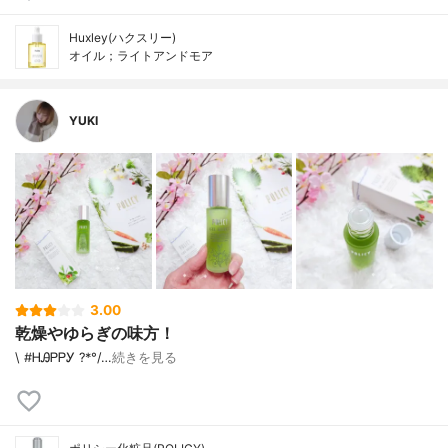
Huxley(ハクスリー)
オイル；ライトアンドモア
YUKI
3.00
乾燥やゆらぎの味方！
\ #ᎻᎯᏢᏢᎩ ?*°/ …
続きを見る