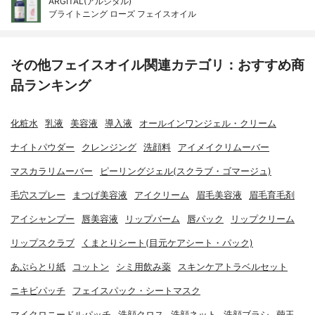
ARGITAL(アルジタル)
ブライトニング ローズ フェイスオイル
その他フェイスオイル関連カテゴリ：おすすめ商
品ランキング
化粧水
乳液
美容液
導入液
オールインワンジェル・クリーム
ナイトパウダー
クレンジング
洗顔料
アイメイクリムーバー
マスカラリムーバー
ピーリングジェル(スクラブ・ゴマージュ)
毛穴スプレー
まつげ美容液
アイクリーム
眉毛美容液
眉毛育毛剤
アイシャンプー
唇美容液
リップバーム
唇パック
リップクリーム
リップスクラブ
くまとりシート(目元ケアシート・パック)
あぶらとり紙
コットン
シミ用飲み薬
スキンケアトラベルセット
ニキビパッチ
フェイスパック・シートマスク
マイクロニードルパッチ
洗顔クロス
洗顔ネット
洗顔ブラシ
繭玉