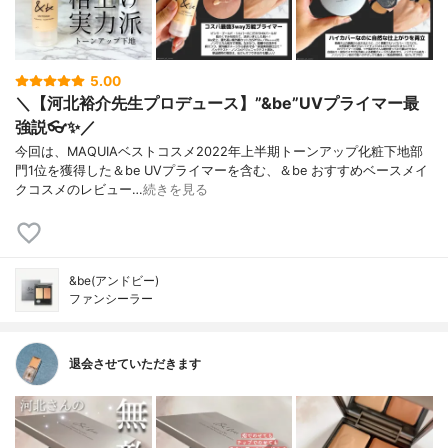
5.00
＼【河北裕介先生プロデュース】”&be”UVプライマー最
強説👓✨／
今回は、MAQUIAベストコスメ2022年上半期トーンアップ化粧下地部
門1位を獲得した＆be UVプライマーを含む、＆be おすすめベースメイ
クコスメのレビュー…
続きを見る
&be(アンドビー)
ファンシーラー
退会させていただきます