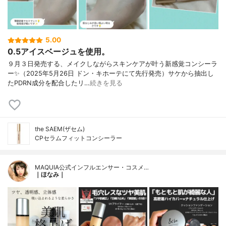
5.00
0.5アイスベージュを使用。
９月３日発売する、メイクしながらスキンケアが叶う新感覚コンシーラ
ー✨（2025年5月26日 ドン・キホーテにて先行発売）サケから抽出し
たPDRN成分を配合したリ…
続きを見る
the SAEM(ザセム)
CPセラムフィットコンシーラー
MAQUIA公式インフルエンサー・コスメ…
｜ほなみ｜