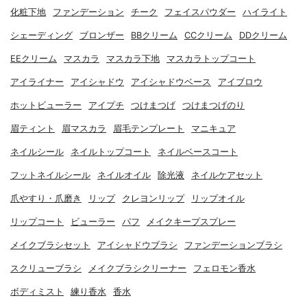
化粧下地
ファンデーション
チーク
フェイスパウダー
ハイライト
シェーディング
ブロンザー
BBクリーム
CCクリーム
DDクリーム
EEクリーム
マスカラ
マスカラ下地
マスカラトップコート
アイライナー
アイシャドウ
アイシャドウベース
アイブロウ
ホットビューラー
アイプチ
つけまつげ
つけまつげのり
眉ティント
眉マスカラ
眉毛テンプレート
マニキュア
ネイルシール
ネイルトップコート
ネイルベースコート
フットネイルシール
ネイルオイル
除光液
ネイルケアセット
爪やすり・爪磨き
リップ
クレヨンリップ
リップオイル
リップコート
ビューラー
パフ
メイクキープスプレー
メイクブラシセット
アイシャドウブラシ
ファンデーションブラシ
スクリューブラシ
メイクブラシクリーナー
フェロモン香水
ボディミスト
練り香水
香水