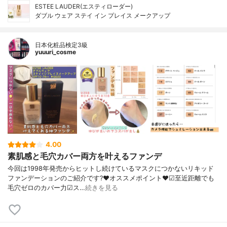
ESTEE LAUDER(エスティローダー)
ダブル ウェア ステイ イン プレイス メークアップ
日本化粧品検定3級
yuuuri_cosme
4.00
素肌感と毛穴カバー両方を叶えるファンデ
今回は1998年発売からヒットし続けているマスクにつかないリキッド
ファンデーションのご紹介です?❤︎オススメポイント❤︎☑︎至近距離でも
毛穴ゼロのカバー力☑︎ス…
続きを見る