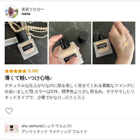
美容ブロガー
nana
5.00
薄くて軽いつけ心地♪
ナチュラルな仕上がりなのに肌を美しく見せてくれる素敵なファンデに
出会いました🥰 カラーは574。標準色より少し明るめ。サラサラしたリ
キッドタイプで、少量でかなり…
続きを見る
shu uemura(シュウ ウエムラ)
アンリミテッド ラスティング フルイド