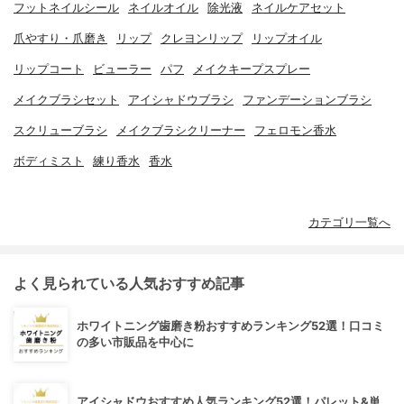
フットネイルシール
ネイルオイル
除光液
ネイルケアセット
爪やすり・爪磨き
リップ
クレヨンリップ
リップオイル
リップコート
ビューラー
パフ
メイクキープスプレー
メイクブラシセット
アイシャドウブラシ
ファンデーションブラシ
スクリューブラシ
メイクブラシクリーナー
フェロモン香水
ボディミスト
練り香水
香水
カテゴリ一覧へ
よく見られている人気おすすめ記事
ホワイトニング歯磨き粉おすすめランキング52選！口コミ
の多い市販品を中心に
アイシャドウおすすめ人気ランキング52選！パレット&単