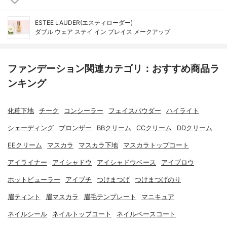
ESTEE LAUDER(エスティローダー)
ダブル ウェア ステイ イン プレイス メークアップ
ファンデーション関連カテゴリ：おすすめ商品ラ
ンキング
化粧下地
チーク
コンシーラー
フェイスパウダー
ハイライト
シェーディング
ブロンザー
BBクリーム
CCクリーム
DDクリーム
EEクリーム
マスカラ
マスカラ下地
マスカラトップコート
アイライナー
アイシャドウ
アイシャドウベース
アイブロウ
ホットビューラー
アイプチ
つけまつげ
つけまつげのり
眉ティント
眉マスカラ
眉毛テンプレート
マニキュア
ネイルシール
ネイルトップコート
ネイルベースコート