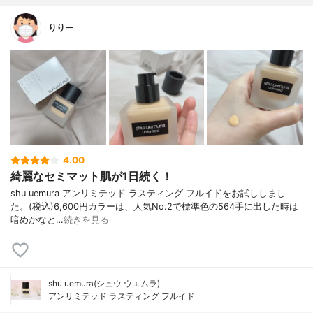
りりー
4.00
綺麗なセミマット肌が1日続く！
shu uemura アンリミテッド ラスティング フルイドをお試ししまし
た。(税込)6,600円カラーは、人気No.2で標準色の564手に出した時は
暗めかなと…
続きを見る
shu uemura(シュウ ウエムラ)
アンリミテッド ラスティング フルイド