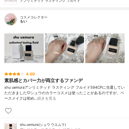
アンリミテッド ラスティング フルイド
コスメコレクター
もい
4.00
素肌感とカバー力が両立するファンデ
shu uemuraアンリミテッド ラスティング フルイド594CPに当選してい
ただきました♡シュウのカラーコスメは使ったことがあるのですが、ベ
ースメイクは初め…
続きを見る
shu uemura(シュウ ウエムラ)