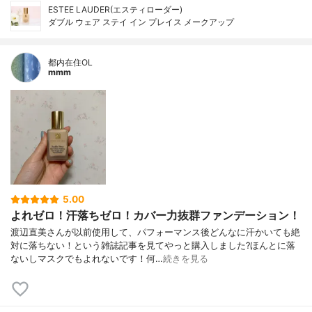
ESTEE LAUDER(エスティローダー)
ダブル ウェア ステイ イン プレイス メークアップ
都内在住OL
mmm
5.00
よれゼロ！汗落ちゼロ！カバー力抜群ファンデーション！
渡辺直美さんが以前使用して、パフォーマンス後どんなに汗かいても絶
対に落ちない！という雑誌記事を見てやっと購入しました?ほんとに落
ないしマスクでもよれないです！何…
続きを見る