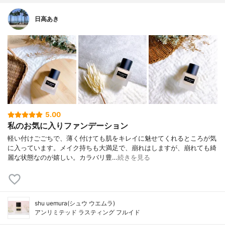
日高あき
5.00
私のお気に入りファンデーション
軽い付けごごちで、薄く付けても肌をキレイに魅せてくれるところが気
に入っています。メイク持ちも大満足で、崩れはしますが、崩れても綺
麗な状態なのが嬉しい。カラバリ豊…
続きを見る
shu uemura(シュウ ウエムラ)
アンリミテッド ラスティング フルイド