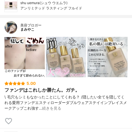
shu uemura(シュウ ウエムラ)
アンリミテッド ラスティング フルイド
美容ブロガー
まみやこ
5.00
ファンデはこれしか勝たん。ガチ。
\ 毛穴もシミもなかったことにしてくれる？ /⁡⁡隠したい全てを隠してく
れる愛用ファンデ⁡エスティローダーダブルウェアステイインプレイスメ
ークアップ⁡⁡これ強す…
続きを見る