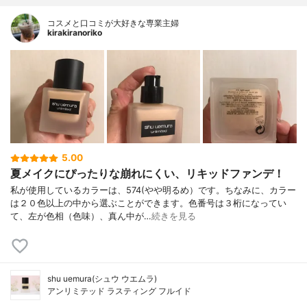
コスメと口コミが大好きな専業主婦
kirakiranoriko
5.00
夏メイクにぴったりな崩れにくい、リキッドファンデ！
私が使用しているカラーは、574(やや明るめ）です。ちなみに、カラー
は２０色以上の中から選ぶことができます。色番号は３桁になってい
て、左が色相（色味）、真ん中が…
続きを見る
shu uemura(シュウ ウエムラ)
アンリミテッド ラスティング フルイド