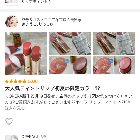
リップティント N
成分＆コスメマニアなプロの美容家
きょうこ_りっしゅ
5.00
大人気ティントリップ初夏の限定カラー??
＼OPERA新作?5月19日発売／ ⚠️唇のアップあり〼 お気をつけください
ませ? ご覧頂きありがとうございます? ?オペラ リップティント N ?108 …
続きを見る
OPERA(オペラ)