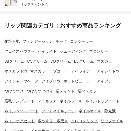
リップティント N
リップ関連カテゴリ：おすすめ商品ランキング
化粧下地
ファンデーション
チーク
コンシーラー
フェイスパウダー
ハイライト
シェーディング
ブロンザー
BBクリーム
CCクリーム
DDクリーム
EEクリーム
マスカラ
マスカラ下地
マスカラトップコート
アイライナー
アイシャドウ
アイシャドウベース
アイブロウ
ホットビューラー
アイプチ
つけまつげ
つけまつげのり
眉ティント
眉マスカラ
眉毛テンプレート
マニキュア
ネイルシール
ネイルトップコート
ネイルベースコート
フットネイルシール
ネイルオイル
除光液
ネイルケアセット
爪やすり・爪磨き
クレヨンリップ
リップオイル
リップコート
ビューラー
パフ
メイクキープスプレー