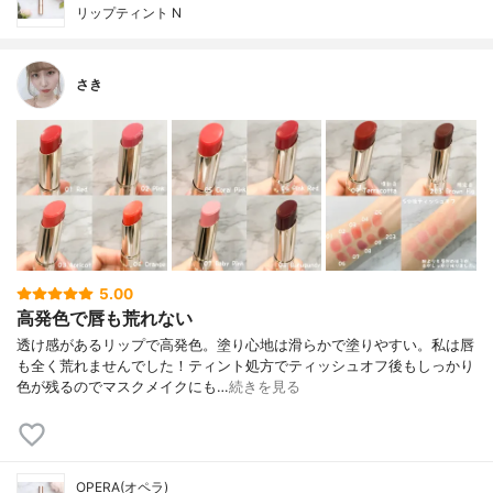
リップティント N
さき
5.00
高発色で唇も荒れない
透け感があるリップで高発色。塗り心地は滑らかで塗りやすい。 私は唇
も全く荒れませんでした！ ティント処方でティッシュオフ後もしっかり
色が残るのでマスクメイクにも…
続きを見る
OPERA(オペラ)