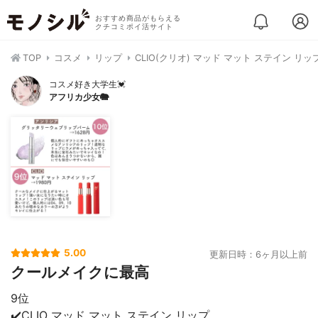
おすすめ商品がもらえる
クチコミポイ活サイト
TOP
コスメ
リップ
CLIO(クリオ) マッド マット ステイン リッ
コスメ好き大学生💓
アフリカ少女🐘
5.00
更新日時：6ヶ月以上前
クールメイクに最高
9位
✔️CLIO マッド マット ステイン リップ