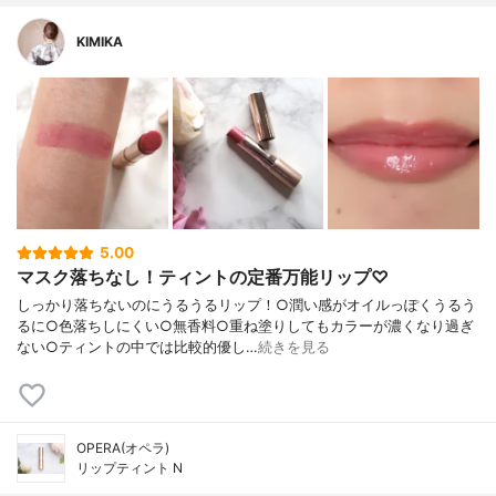
KIMIKA
5.00
マスク落ちなし！ティントの定番万能リップ♡
しっかり落ちないのにうるうるリップ！○潤い感がオイルっぽくうるう
るに○色落ちしにくい○無香料○重ね塗りしてもカラーが濃くなり過ぎ
ない○ティントの中では比較的優し…
続きを見る
OPERA(オペラ)
リップティント N