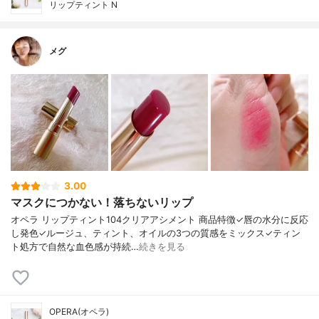
リップティント N
メグ
3.00
マスクにつかない！落ちないリップ
オペラ リップティント104クリアアシメント 商品特徴✓唇の水分に反応
し発色✓ルージュ、ティント、オイルの3つの質感をミックス✓ティン
ト処方で自然な血色感が持続…
続きを見る
OPERA(オペラ)