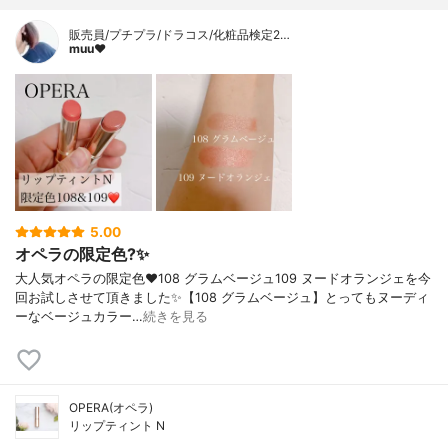
販売員/プチプラ/ドラコス/化粧品検定2…
muu❤︎
5.00
オペラの限定色?✨
大人気オペラの限定色❤️108 グラムベージュ109 ヌードオランジェを今
回お試しさせて頂きました✨【108 グラムベージュ】とってもヌーディ
ーなベージュカラー…
続きを見る
OPERA(オペラ)
リップティント N